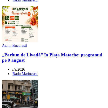
.
Radu Marinescu
Azi in Bucuresti
„Parfum de Livadă” în Piața Matache: programul
pe 9 august
8/9/2026
.
Radu Marinescu