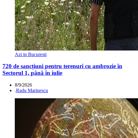
Azi in Bucuresti
720 de sancțiuni pentru terenuri cu ambrozie în
Sectorul 1, până în iulie
8/9/2026
.
Radu Marinescu