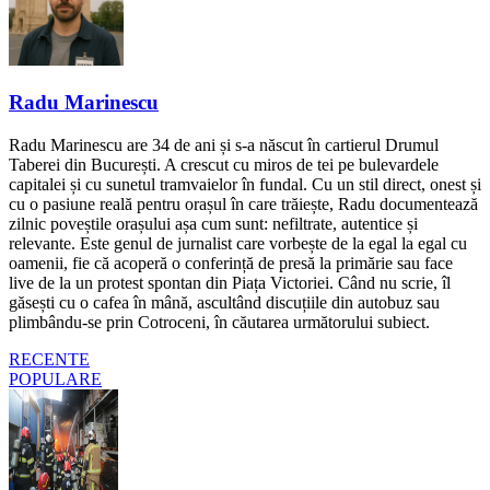
Radu Marinescu
Radu Marinescu are 34 de ani și s-a născut în cartierul Drumul
Taberei din București. A crescut cu miros de tei pe bulevardele
capitalei și cu sunetul tramvaielor în fundal. Cu un stil direct, onest și
cu o pasiune reală pentru orașul în care trăiește, Radu documentează
zilnic poveștile orașului așa cum sunt: nefiltrate, autentice și
relevante. Este genul de jurnalist care vorbește de la egal la egal cu
oamenii, fie că acoperă o conferință de presă la primărie sau face
live de la un protest spontan din Piața Victoriei. Când nu scrie, îl
găsești cu o cafea în mână, ascultând discuțiile din autobuz sau
plimbându-se prin Cotroceni, în căutarea următorului subiect.
RECENTE
POPULARE