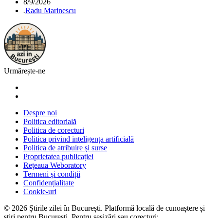
8/9/2026
.
Radu Marinescu
Urmărește-ne
Despre noi
Politica editorială
Politica de corecturi
Politica privind inteligența artificială
Politica de atribuire și surse
Proprietatea publicației
Rețeaua Weboratory
Termeni și condiții
Confidențialitate
Cookie-uri
©
2026
Știrile zilei în București
. Platformă locală de cunoaștere și
știri pentru
București
. Pentru sesizări sau corecturi: