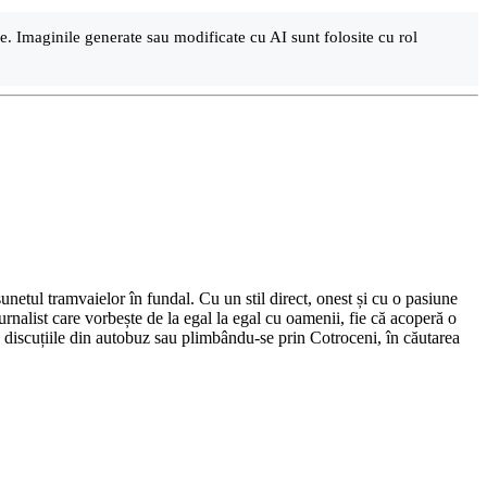
are. Imaginile generate sau modificate cu AI sunt folosite cu rol
netul tramvaielor în fundal. Cu un stil direct, onest și cu o pasiune
urnalist care vorbește de la egal la egal cu oamenii, fie că acoperă o
nd discuțiile din autobuz sau plimbându-se prin Cotroceni, în căutarea