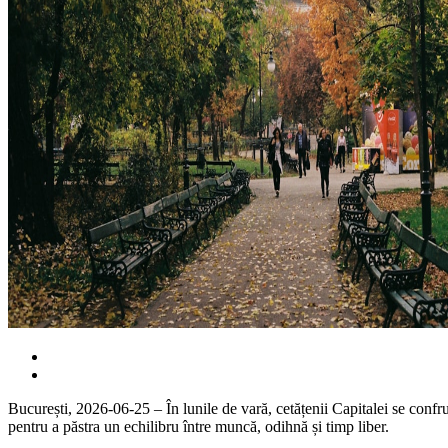
București, 2026-06-25 – În lunile de vară, cetățenii Capitalei se confru
pentru a păstra un echilibru între muncă, odihnă și timp liber.