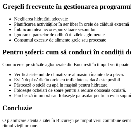
Greșeli frecvente în gestionarea programu
Neglijarea hidratării adecvate
Planificarea activităților în aer liber în orele de căldură extremă
Îmbrăcămintea necorespunzătoare sezonului
Ignorarea pauzelor de odihnă în zilele aglomerate
Consumul excesiv de alimente grele sau procesate
Pentru șoferi: cum să conduci în condiții d
Conducerea pe străzile aglomerate din București în timpul verii poate fi
Verifică sistemul de climatizare al mașinii înainte de a pleca.
Evită deplasările în orele cu trafic intens, dacă este posibil.
Păstrează o sticlă cu apă în mașină pentru hidratare.
Folosește ochelari de soare pentru a reduce oboseala oculară.
Parchează în umbră sau folosește parasolar pentru a evita supraîn
Concluzie
O planificare atentă a zilei în București pe timpul verii contribuie sem
ritmul vieții urbane.