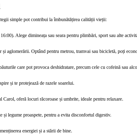
l
egii simple pot contribui la îmbunătățirea calității vieții:
 – 16:00). Alege dimineața sau seara pentru plimbări, sport sau alte activităț
r și aglomerării. Optând pentru metrou, tramvai sau bicicletă, poți econ
băuturile care pot provoca deshidratare, precum cele cu cofeină sau alco
spire și te protejează de razele soarelui.
 Carol, oferă locuri răcoroase și umbrite, ideale pentru relaxare.
e și legume proaspete, pentru a evita disconfortul digestiv.
enținerea energiei și a stării de bine.