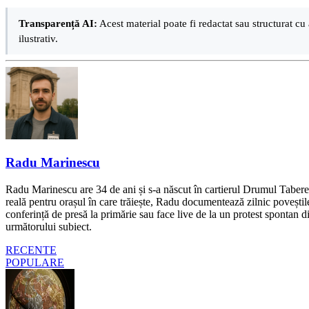
Transparență AI:
Acest material poate fi redactat sau structurat cu 
ilustrativ.
Radu Marinescu
Radu Marinescu are 34 de ani și s-a născut în cartierul Drumul Taberei 
reală pentru orașul în care trăiește, Radu documentează zilnic poveștile
conferință de presă la primărie sau face live de la un protest spontan d
următorului subiect.
RECENTE
POPULARE