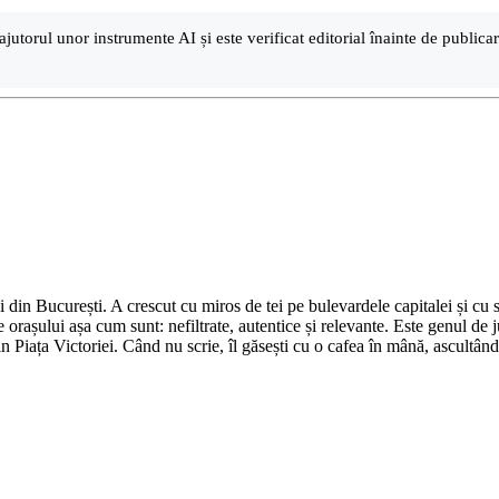
ajutorul unor instrumente AI și este verificat editorial înainte de public
din București. A crescut cu miros de tei pe bulevardele capitalei și cu su
 orașului așa cum sunt: nefiltrate, autentice și relevante. Este genul de j
in Piața Victoriei. Când nu scrie, îl găsești cu o cafea în mână, ascultâ