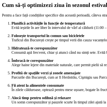
Cum să-ți optimizezi ziua în sezonul estiva
Pentru a face față condițiilor specifice din această perioadă, câteva strat
Planifică activitățile în funcție de temperatură
Evită ieșirile în aer liber în intervalul de vârf al căldurii (11:00
Folosește transportul în comun sau bicicletele
Traficul din București crește pe timpul verii din cauza vacanțelo
Hidratează-te corespunzător
Consumă apă frecvent, chiar și atunci când nu simți sete. Evită 
Îmbracă-te corespunzător
Alege haine lejere din materiale naturale, care permit pielii să re
Profită de spațiile verzi și zonele amenajate
Parcurile din București, cum ar fi Herăstrău, Cişmigiu sau Parcul
Fii atent la alimentele consumate
În zilele călduroase, optează pentru mese ușoare, bogate în fruct
Alocă timp pentru odihnă și relaxare
Un somn corespunzător și pauzele scurte în timpul zilei ajută la m