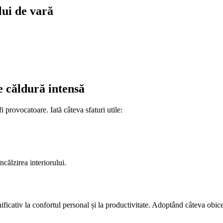
lui de vară
e căldură intensă
 provocatoare. Iată câteva sfaturi utile:
călzirea interiorului.
nificativ la confortul personal și la productivitate. Adoptând câteva obic