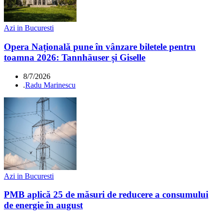
Azi in Bucuresti
Opera Națională pune în vânzare biletele pentru
toamna 2026: Tannhäuser și Giselle
8/7/2026
.
Radu Marinescu
Azi in Bucuresti
PMB aplică 25 de măsuri de reducere a consumului
de energie în august