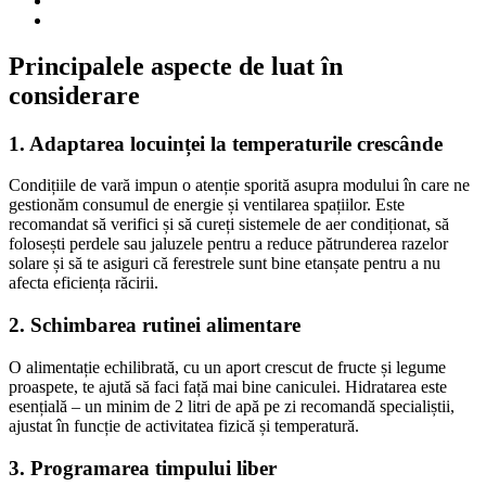
Principalele aspecte de luat în
considerare
1. Adaptarea locuinței la temperaturile crescânde
Condițiile de vară impun o atenție sporită asupra modului în care ne
gestionăm consumul de energie și ventilarea spațiilor. Este
recomandat să verifici și să cureți sistemele de aer condiționat, să
folosești perdele sau jaluzele pentru a reduce pătrunderea razelor
solare și să te asiguri că ferestrele sunt bine etanșate pentru a nu
afecta eficiența răcirii.
2. Schimbarea rutinei alimentare
O alimentație echilibrată, cu un aport crescut de fructe și legume
proaspete, te ajută să faci față mai bine caniculei. Hidratarea este
esențială – un minim de 2 litri de apă pe zi recomandă specialiștii,
ajustat în funcție de activitatea fizică și temperatură.
3. Programarea timpului liber