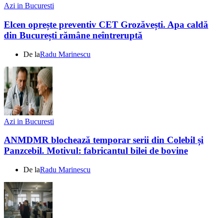
Azi in Bucuresti
Elcen oprește preventiv CET Grozăvești. Apa caldă
din București rămâne neîntreruptă
De la
Radu Marinescu
Azi in Bucuresti
ANMDMR blochează temporar serii din Colebil și
Panzcebil. Motivul: fabricantul bilei de bovine
De la
Radu Marinescu