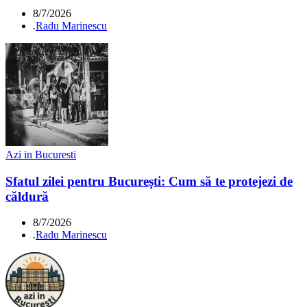
8/7/2026
.
Radu Marinescu
Azi in Bucuresti
Sfatul zilei pentru București: Cum să te protejezi de
căldură
8/7/2026
.
Radu Marinescu