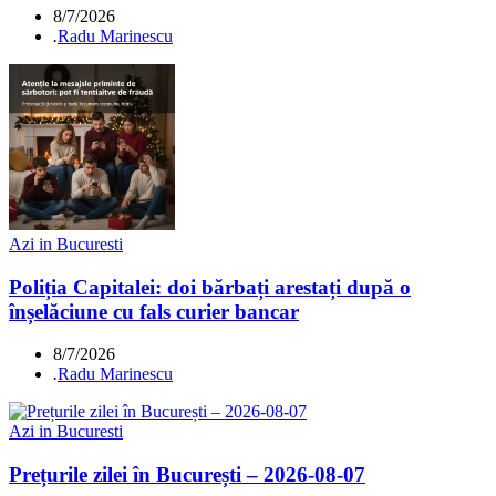
8/7/2026
.
Radu Marinescu
Azi in Bucuresti
Poliția Capitalei: doi bărbați arestați după o
înșelăciune cu fals curier bancar
8/7/2026
.
Radu Marinescu
Azi in Bucuresti
Prețurile zilei în București – 2026-08-07