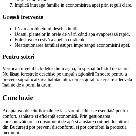
Implică întreaga familie în economisirea apei prin reguli clare.
Greșeli frecvente
Lăsarea robinetului deschis inutil.
Udatul plantelor în orele de vârf, când apa evaporează rapid.
Folosirea excesivă a apei la curățenie.
Neatenționarea familiei asupra importanței economisirii apei.
Pentru șoferi
Verificați nivelul lichidelor din mașină, în special lichidul de răcire.
Nu lăsați ferestrele deschise pe timpul staționării în soare pentru a
preveni supraîncălzirea habitaclului, dar asigurați o aerisire adecvată
înainte de a porni la drum.
Concluzie
Adaptarea obiceiurilor zilnice la sezonul cald este esențială pentru
confort, sănătate și eficiență economică. Prin gestionarea
corespunzătoare a consumului de apă și ajustarea rutinei, locuitorii
din București pot preveni disconfortul și pot contribui la protecția
mediului.