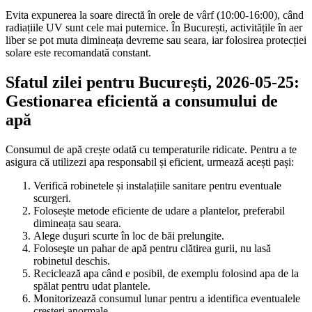
Evita expunerea la soare directă în orele de vârf (10:00-16:00), când
radiațiile UV sunt cele mai puternice. În București, activitățile în aer
liber se pot muta dimineața devreme sau seara, iar folosirea protecției
solare este recomandată constant.
Sfatul zilei pentru București, 2026-05-25:
Gestionarea eficientă a consumului de
apă
Consumul de apă crește odată cu temperaturile ridicate. Pentru a te
asigura că utilizezi apa responsabil și eficient, urmează acești pași:
Verifică robinetele și instalațiile sanitare pentru eventuale
scurgeri.
Folosește metode eficiente de udare a plantelor, preferabil
dimineața sau seara.
Alege duşuri scurte în loc de băi prelungite.
Foloseşte un pahar de apă pentru clătirea gurii, nu lasă
robinetul deschis.
Reciclează apa când e posibil, de exemplu folosind apa de la
spălat pentru udat plantele.
Monitorizează consumul lunar pentru a identifica eventualele
creșteri anormale.