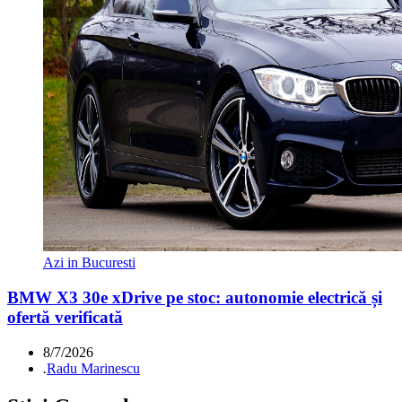
Azi in Bucuresti
BMW X3 30e xDrive pe stoc: autonomie electrică și
ofertă verificată
8/7/2026
.
Radu Marinescu