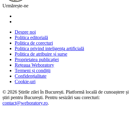
Urmărește-ne
Despre noi
Politica editorială
Politica de corecturi
Politica privind inteligența artificială
Politica de atribuire și surse
Proprietatea publicației
Rețeaua Weboratory
Termeni și condiții
Confidențialitate
Cookie-uri
©
2026
Știrile zilei în București
. Platformă locală de cunoaștere și
știri pentru
București
. Pentru sesizări sau corecturi:
contact@weboratory.ro
.