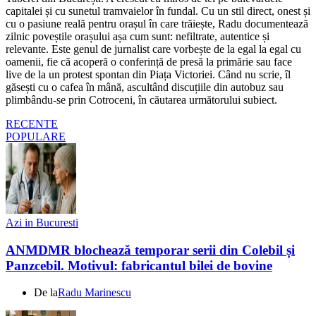
capitalei și cu sunetul tramvaielor în fundal. Cu un stil direct, onest și
cu o pasiune reală pentru orașul în care trăiește, Radu documentează
zilnic poveștile orașului așa cum sunt: nefiltrate, autentice și
relevante. Este genul de jurnalist care vorbește de la egal la egal cu
oamenii, fie că acoperă o conferință de presă la primărie sau face
live de la un protest spontan din Piața Victoriei. Când nu scrie, îl
găsești cu o cafea în mână, ascultând discuțiile din autobuz sau
plimbându-se prin Cotroceni, în căutarea următorului subiect.
RECENTE
POPULARE
Azi in Bucuresti
ANMDMR blochează temporar serii din Colebil și
Panzcebil. Motivul: fabricantul bilei de bovine
De la
Radu Marinescu