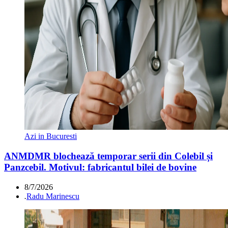
Azi in Bucuresti
ANMDMR blochează temporar serii din Colebil și
Panzcebil. Motivul: fabricantul bilei de bovine
8/7/2026
.
Radu Marinescu