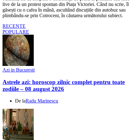
live de la un protest spontan din Piața Victoriei. Când nu scrie, îl
găsești cu o cafea în mână, ascultând discuțiile din autobuz sau
plimbându-se prin Cotroceni, în căutarea următorului subiect.
RECENTE
POPULARE
Azi in Bucuresti
Astrele azi: horoscop zilnic complet pentru toate
zodiile – 08 august 2026
De la
Radu Marinescu