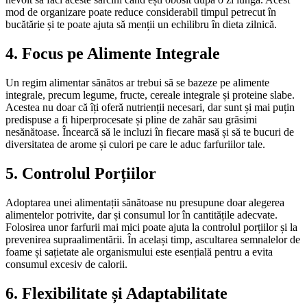
mod de organizare poate reduce considerabil timpul petrecut în
bucătărie și te poate ajuta să menții un echilibru în dieta zilnică.
4. Focus pe Alimente Integrale
Un regim alimentar sănătos ar trebui să se bazeze pe alimente
integrale, precum legume, fructe, cereale integrale și proteine slabe.
Acestea nu doar că îți oferă nutrienții necesari, dar sunt și mai puțin
predispuse a fi hiperprocesate și pline de zahăr sau grăsimi
nesănătoase. Încearcă să le incluzi în fiecare masă și să te bucuri de
diversitatea de arome și culori pe care le aduc farfuriilor tale.
5. Controlul Porțiilor
Adoptarea unei alimentații sănătoase nu presupune doar alegerea
alimentelor potrivite, dar și consumul lor în cantitățile adecvate.
Folosirea unor farfurii mai mici poate ajuta la controlul porțiilor și la
prevenirea supraalimentării. În același timp, ascultarea semnalelor de
foame și sațietate ale organismului este esențială pentru a evita
consumul excesiv de calorii.
6. Flexibilitate și Adaptabilitate