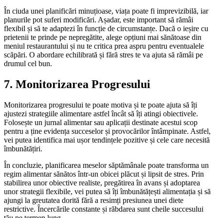
În ciuda unei planificări minuțioase, viața poate fi imprevizibilă, iar
planurile pot suferi modificări. Așadar, este important să rămâi
flexibil și să te adaptezi în funcție de circumstanțe. Dacă o ieșire cu
prietenii te prinde pe nepregătite, alege opțiuni mai sănătoase din
meniul restaurantului și nu te critica prea aspru pentru eventualele
scăpări. O abordare echilibrată și fără stres te va ajuta să rămâi pe
drumul cel bun.
7. Monitorizarea Progresului
Monitorizarea progresului te poate motiva și te poate ajuta să îți
ajustezi strategiile alimentare astfel încât să îți atingi obiectivele.
Folosește un jurnal alimentar sau aplicații destinate acestui scop
pentru a ține evidența succeselor și provocărilor întâmpinate. Astfel,
vei putea identifica mai ușor tendințele pozitive și cele care necesită
îmbunătățiri.
În concluzie, planificarea meselor săptămânale poate transforma un
regim alimentar sănătos într-un obicei plăcut și lipsit de stres. Prin
stabilirea unor obiective realiste, pregătirea în avans și adoptarea
unor strategii flexibile, vei putea să îți îmbunătățești alimentația și să
ajungi la greutatea dorită fără a resimți presiunea unei diete
restrictive. Încercările constante și răbdarea sunt cheile succesului
tău pe termen lung.