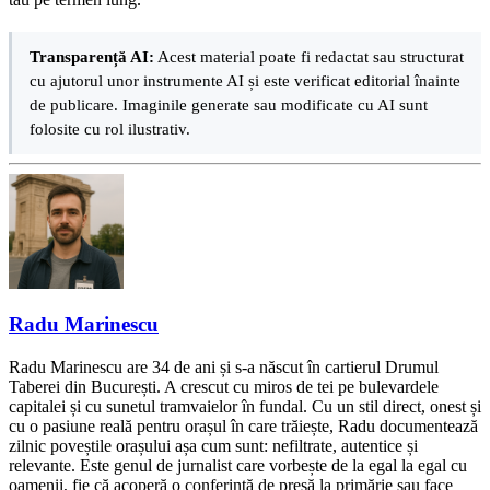
Transparență AI:
Acest material poate fi redactat sau structurat
cu ajutorul unor instrumente AI și este verificat editorial înainte
de publicare. Imaginile generate sau modificate cu AI sunt
folosite cu rol ilustrativ.
Radu Marinescu
Radu Marinescu are 34 de ani și s-a născut în cartierul Drumul
Taberei din București. A crescut cu miros de tei pe bulevardele
capitalei și cu sunetul tramvaielor în fundal. Cu un stil direct, onest și
cu o pasiune reală pentru orașul în care trăiește, Radu documentează
zilnic poveștile orașului așa cum sunt: nefiltrate, autentice și
relevante. Este genul de jurnalist care vorbește de la egal la egal cu
oamenii, fie că acoperă o conferință de presă la primărie sau face