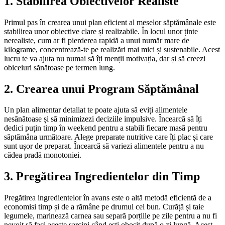
1. Stabilirea Obiectivelor Realiste
Primul pas în crearea unui plan eficient al meselor săptămânale este
stabilirea unor obiective clare și realizabile. În locul unor ținte
nerealiste, cum ar fi pierderea rapidă a unui număr mare de
kilograme, concentrează-te pe realizări mai mici și sustenabile. Acest
lucru te va ajuta nu numai să îți menții motivația, dar și să creezi
obiceiuri sănătoase pe termen lung.
2. Crearea unui Program Săptămânal
Un plan alimentar detaliat te poate ajuta să eviți alimentele
nesănătoase și să minimizezi deciziile impulsive. Încearcă să îți
dedici puțin timp în weekend pentru a stabili fiecare masă pentru
săptămâna următoare. Alege preparate nutritive care îți plac și care
sunt ușor de preparat. Încearcă să variezi alimentele pentru a nu
cădea pradă monotoniei.
3. Pregătirea Ingredientelor din Timp
Pregătirea ingredientelor în avans este o altă metodă eficientă de a
economisi timp și de a rămâne pe drumul cel bun. Curăță și taie
legumele, marinează carnea sau separă porțiile pe zile pentru a nu fi
nevoit să faci aceste sarcini când ești obosit după o zi lungă. Acest