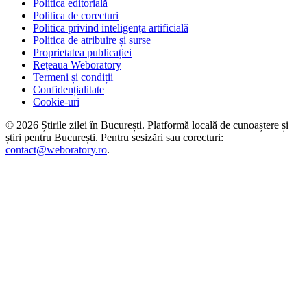
Politica editorială
Politica de corecturi
Politica privind inteligența artificială
Politica de atribuire și surse
Proprietatea publicației
Rețeaua Weboratory
Termeni și condiții
Confidențialitate
Cookie-uri
©
2026
Știrile zilei în București
. Platformă locală de cunoaștere și
știri pentru
București
. Pentru sesizări sau corecturi:
contact@weboratory.ro
.