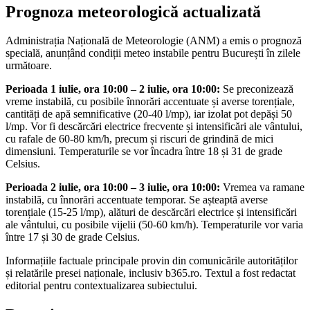
Prognoza meteorologică actualizată
Administrația Națională de Meteorologie (ANM) a emis o prognoză
specială, anunțând condiții meteo instabile pentru București în zilele
următoare.
Perioada 1 iulie, ora 10:00 – 2 iulie, ora 10:00:
Se preconizează
vreme instabilă, cu posibile înnorări accentuate și averse torențiale,
cantități de apă semnificative (20-40 l/mp), iar izolat pot depăși 50
l/mp. Vor fi descărcări electrice frecvente și intensificări ale vântului,
cu rafale de 60-80 km/h, precum și riscuri de grindină de mici
dimensiuni. Temperaturile se vor încadra între 18 și 31 de grade
Celsius.
Perioada 2 iulie, ora 10:00 – 3 iulie, ora 10:00:
Vremea va ramane
instabilă, cu înnorări accentuate temporar. Se așteaptă averse
torențiale (15-25 l/mp), alături de descărcări electrice și intensificări
ale vântului, cu posibile vijelii (50-60 km/h). Temperaturile vor varia
între 17 și 30 de grade Celsius.
Informațiile factuale principale provin din comunicările autorităților
și relatările presei naționale, inclusiv b365.ro. Textul a fost redactat
editorial pentru contextualizarea subiectului.