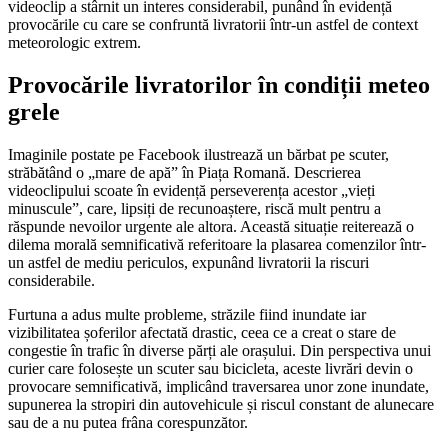
videoclip a stârnit un interes considerabil, punând în evidență
provocările cu care se confruntă livratorii într-un astfel de context
meteorologic extrem.
Provocările livratorilor în condiții meteo
grele
Imaginile postate pe Facebook ilustrează un bărbat pe scuter,
străbătând o „mare de apă” în Piața Romană. Descrierea
videoclipului scoate în evidență perseverența acestor „vieți
minuscule”, care, lipsiți de recunoaștere, riscă mult pentru a
răspunde nevoilor urgente ale altora. Această situație reiterează o
dilema morală semnificativă referitoare la plasarea comenzilor într-
un astfel de mediu periculos, expunând livratorii la riscuri
considerabile.
Furtuna a adus multe probleme, străzile fiind inundate iar
vizibilitatea șoferilor afectată drastic, ceea ce a creat o stare de
congestie în trafic în diverse părți ale orașului. Din perspectiva unui
curier care folosește un scuter sau bicicleta, aceste livrări devin o
provocare semnificativă, implicând traversarea unor zone inundate,
supunerea la stropiri din autovehicule și riscul constant de alunecare
sau de a nu putea frâna corespunzător.