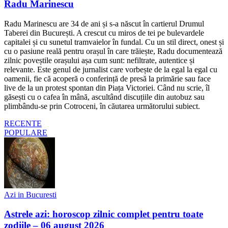
Radu Marinescu
Radu Marinescu are 34 de ani și s-a născut în cartierul Drumul
Taberei din București. A crescut cu miros de tei pe bulevardele
capitalei și cu sunetul tramvaielor în fundal. Cu un stil direct, onest și
cu o pasiune reală pentru orașul în care trăiește, Radu documentează
zilnic poveștile orașului așa cum sunt: nefiltrate, autentice și
relevante. Este genul de jurnalist care vorbește de la egal la egal cu
oamenii, fie că acoperă o conferință de presă la primărie sau face
live de la un protest spontan din Piața Victoriei. Când nu scrie, îl
găsești cu o cafea în mână, ascultând discuțiile din autobuz sau
plimbându-se prin Cotroceni, în căutarea următorului subiect.
RECENTE
POPULARE
Azi in Bucuresti
Astrele azi: horoscop zilnic complet pentru toate
zodiile – 06 august 2026