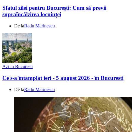
Sfatul zilei pentru București: Cum să previi
supraîncălzirea locuinței
De la
Radu Marinescu
Azi in Bucuresti
Ce s-a întamplat ieri - 5 august 2026 - în Bucuresti
De la
Radu Marinescu