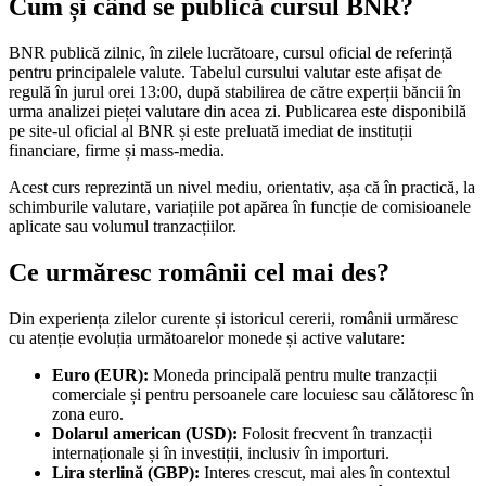
Cum și când se publică cursul BNR?
BNR publică zilnic, în zilele lucrătoare, cursul oficial de referință
pentru principalele valute. Tabelul cursului valutar este afișat de
regulă în jurul orei 13:00, după stabilirea de către experții băncii în
urma analizei pieței valutare din acea zi. Publicarea este disponibilă
pe site-ul oficial al BNR și este preluată imediat de instituții
financiare, firme și mass-media.
Acest curs reprezintă un nivel mediu, orientativ, așa că în practică, la
schimburile valutare, variațiile pot apărea în funcție de comisioanele
aplicate sau volumul tranzacțiilor.
Ce urmăresc românii cel mai des?
Din experiența zilelor curente și istoricul cererii, românii urmăresc
cu atenție evoluția următoarelor monede și active valutare:
Euro (EUR):
Moneda principală pentru multe tranzacții
comerciale și pentru persoanele care locuiesc sau călătoresc în
zona euro.
Dolarul american (USD):
Folosit frecvent în tranzacții
internaționale și în investiții, inclusiv în importuri.
Lira sterlină (GBP):
Interes crescut, mai ales în contextul