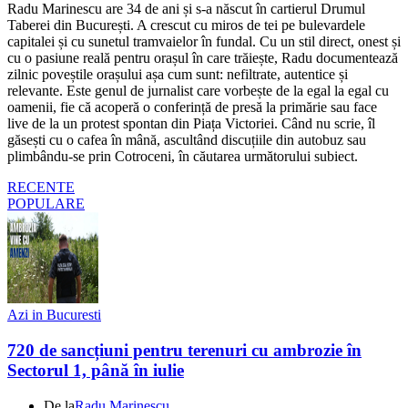
Radu Marinescu are 34 de ani și s-a născut în cartierul Drumul
Taberei din București. A crescut cu miros de tei pe bulevardele
capitalei și cu sunetul tramvaielor în fundal. Cu un stil direct, onest și
cu o pasiune reală pentru orașul în care trăiește, Radu documentează
zilnic poveștile orașului așa cum sunt: nefiltrate, autentice și
relevante. Este genul de jurnalist care vorbește de la egal la egal cu
oamenii, fie că acoperă o conferință de presă la primărie sau face
live de la un protest spontan din Piața Victoriei. Când nu scrie, îl
găsești cu o cafea în mână, ascultând discuțiile din autobuz sau
plimbându-se prin Cotroceni, în căutarea următorului subiect.
RECENTE
POPULARE
Azi in Bucuresti
720 de sancțiuni pentru terenuri cu ambrozie în
Sectorul 1, până în iulie
De la
Radu Marinescu