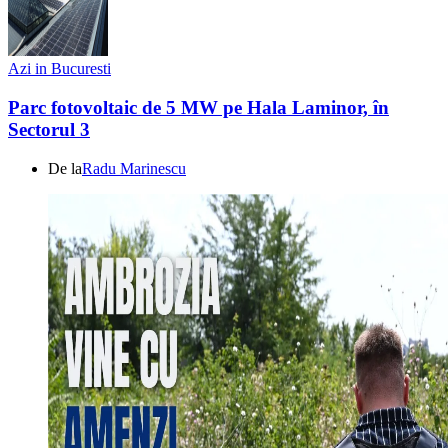
Azi in Bucuresti
Parc fotovoltaic de 5 MW pe Hala Laminor, în
Sectorul 3
De la
Radu Marinescu