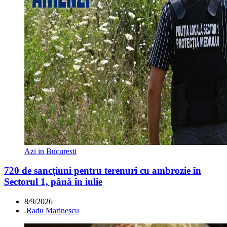
Azi in Bucuresti
720 de sancțiuni pentru terenuri cu ambrozie în
Sectorul 1, până în iulie
8/9/2026
.
Radu Marinescu