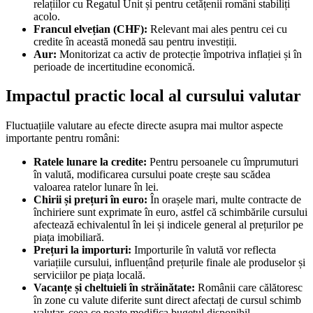
relațiilor cu Regatul Unit și pentru cetățenii români stabiliți
acolo.
Francul elvețian (CHF):
Relevant mai ales pentru cei cu
credite în această monedă sau pentru investiții.
Aur:
Monitorizat ca activ de protecție împotriva inflației și în
perioade de incertitudine economică.
Impactul practic local al cursului valutar
Fluctuațiile valutare au efecte directe asupra mai multor aspecte
importante pentru români:
Ratele lunare la credite:
Pentru persoanele cu împrumuturi
în valută, modificarea cursului poate crește sau scădea
valoarea ratelor lunare în lei.
Chirii și prețuri în euro:
În orașele mari, multe contracte de
închiriere sunt exprimate în euro, astfel că schimbările cursului
afectează echivalentul în lei și indicele general al prețurilor pe
piața imobiliară.
Prețuri la importuri:
Importurile în valută vor reflecta
variațiile cursului, influențând prețurile finale ale produselor și
serviciilor pe piața locală.
Vacanțe și cheltuieli în străinătate:
Românii care călătoresc
în zone cu valute diferite sunt direct afectați de cursul schimb
valutar, ceea ce poate modifica bugetul disponibil.