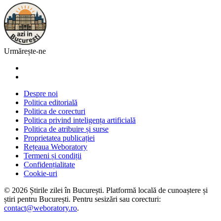
Urmărește-ne
Despre noi
Politica editorială
Politica de corecturi
Politica privind inteligența artificială
Politica de atribuire și surse
Proprietatea publicației
Rețeaua Weboratory
Termeni și condiții
Confidențialitate
Cookie-uri
©
2026
Știrile zilei în București
. Platformă locală de cunoaștere și
știri pentru
București
. Pentru sesizări sau corecturi:
contact@weboratory.ro
.