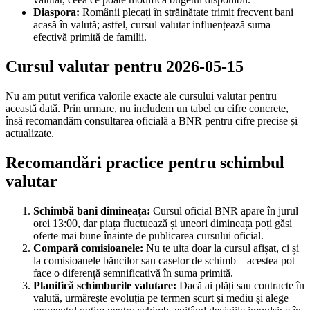
Diaspora:
Românii plecați în străinătate trimit frecvent bani
acasă în valută; astfel, cursul valutar influențează suma
efectivă primită de familii.
Cursul valutar pentru 2026-05-15
Nu am putut verifica valorile exacte ale cursului valutar pentru
această dată. Prin urmare, nu includem un tabel cu cifre concrete,
însă recomandăm consultarea oficială a BNR pentru cifre precise și
actualizate.
Recomandări practice pentru schimbul
valutar
Schimbă bani dimineața:
Cursul oficial BNR apare în jurul
orei 13:00, dar piața fluctuează și uneori dimineața poți găsi
oferte mai bune înainte de publicarea cursului oficial.
Compară comisioanele:
Nu te uita doar la cursul afișat, ci și
la comisioanele băncilor sau caselor de schimb – acestea pot
face o diferență semnificativă în suma primită.
Planifică schimburile valutare:
Dacă ai plăți sau contracte în
valută, urmărește evoluția pe termen scurt și mediu și alege