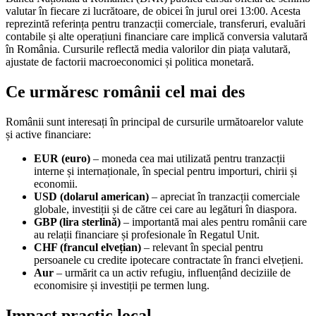
valutar în fiecare zi lucrătoare, de obicei în jurul orei 13:00. Acesta
reprezintă referința pentru tranzacții comerciale, transferuri, evaluări
contabile și alte operațiuni financiare care implică conversia valutară
în România. Cursurile reflectă media valorilor din piața valutară,
ajustate de factorii macroeconomici și politica monetară.
Ce urmăresc românii cel mai des
Românii sunt interesați în principal de cursurile următoarelor valute
și active financiare:
EUR (euro)
– moneda cea mai utilizată pentru tranzacții
interne și internaționale, în special pentru importuri, chirii și
economii.
USD (dolarul american)
– apreciat în tranzacții comerciale
globale, investiții și de către cei care au legături în diaspora.
GBP (lira sterlină)
– importantă mai ales pentru românii care
au relații financiare și profesionale în Regatul Unit.
CHF (francul elvețian)
– relevant în special pentru
persoanele cu credite ipotecare contractate în franci elvețieni.
Aur
– urmărit ca un activ refugiu, influențând deciziile de
economisire și investiții pe termen lung.
Impact practic local