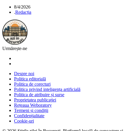
8/4/2026
.
Redacția
Urmărește-ne
Despre noi
Politica editorială
Politica de corecturi
Politica privind inteligența artificială
Politica de atribuire și surse
Proprietatea publicației
Rețeaua Weboratory
Termeni și condiții
Confidențialitate
Cookie-uri
©
2026
Știrile zilei în București
. Platformă locală de cunoaștere și