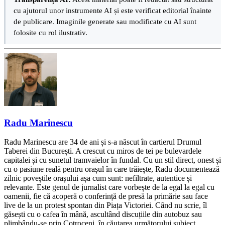
cu ajutorul unor instrumente AI și este verificat editorial înainte
de publicare. Imaginile generate sau modificate cu AI sunt
folosite cu rol ilustrativ.
Radu Marinescu
Radu Marinescu are 34 de ani și s-a născut în cartierul Drumul
Taberei din București. A crescut cu miros de tei pe bulevardele
capitalei și cu sunetul tramvaielor în fundal. Cu un stil direct, onest și
cu o pasiune reală pentru orașul în care trăiește, Radu documentează
zilnic poveștile orașului așa cum sunt: nefiltrate, autentice și
relevante. Este genul de jurnalist care vorbește de la egal la egal cu
oamenii, fie că acoperă o conferință de presă la primărie sau face
live de la un protest spontan din Piața Victoriei. Când nu scrie, îl
găsești cu o cafea în mână, ascultând discuțiile din autobuz sau
plimbându-se prin Cotroceni, în căutarea următorului subiect.