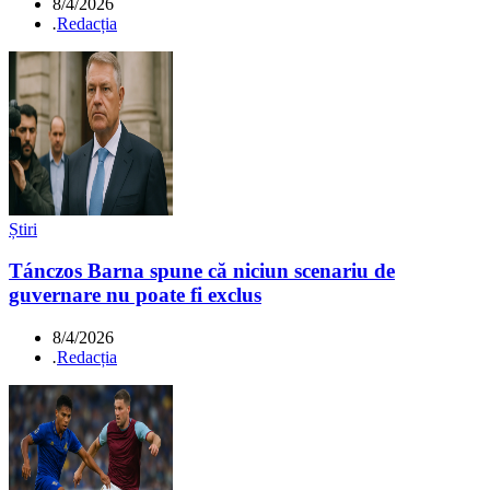
8/4/2026
.
Redacția
Știri
Tánczos Barna spune că niciun scenariu de
guvernare nu poate fi exclus
8/4/2026
.
Redacția