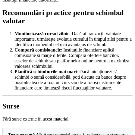
Recomandări practice pentru schimbul
valutar
Monitorizează cursul zilnic
: Dacă ai tranzacții valutare
importante, urmărește evoluția cursului în timpul zilei pentru a
identifica momentul cel mai avantajos de schimb.
Compară comisioanele
: Instituțiile financiare aplică
comisioane și marje diferite. Compară ofertele băncilor,
caselor de schimb sau platformelor online pentru a maximiza
valoarea schimbului.
Planifică schimburile mai mari
: Dacă intenționezi să
schimbi o sumă considerabilă, poți discuta cu banca despre
posibilitatea de a fixa un curs sau de a folosi instrumente
financiare care limitează riscul fluctuațiilor valutare.
Surse
Fără surse externe în acest material.
Transparență AI:
Acest material poate fi redactat sau structurat