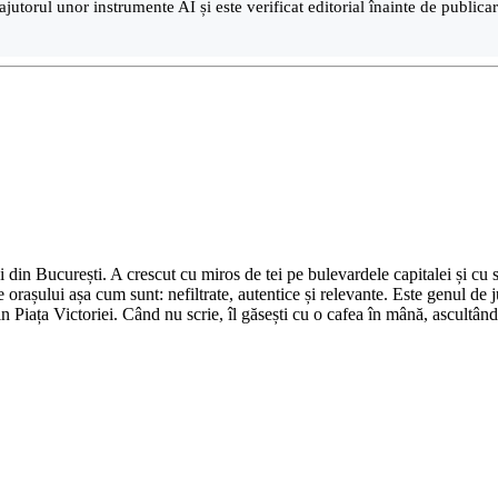
ajutorul unor instrumente AI și este verificat editorial înainte de public
din București. A crescut cu miros de tei pe bulevardele capitalei și cu su
 orașului așa cum sunt: nefiltrate, autentice și relevante. Este genul de j
in Piața Victoriei. Când nu scrie, îl găsești cu o cafea în mână, ascultâ