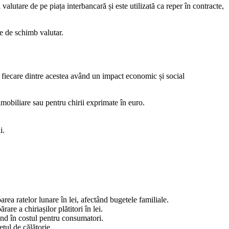
alutare de pe piața interbancară și este utilizată ca reper în contracte,
me de schimb valutar.
 fiecare dintre acestea având un impact economic și social
 imobiliare sau pentru chirii exprimate în euro.
i.
area ratelor lunare în lei, afectând bugetele familiale.
are a chiriașilor plătitori în lei.
fond în costul pentru consumatori.
etul de călătorie.