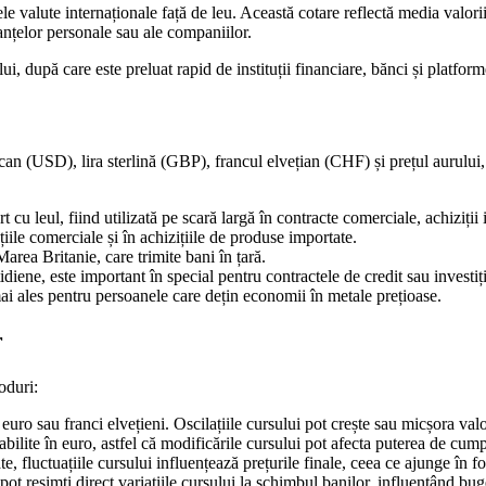
valute internaționale față de leu. Această cotare reflectă media valorii v
nanțelor personale sau ale companiilor.
i, după care este preluat rapid de instituții financiare, bănci și platfor
an (USD), lira sterlină (GBP), francul elvețian (CHF) și prețul aurului,
 cu leul, fiind utilizată pe scară largă în contracte comerciale, achiziții
ile comerciale și în achizițiile de produse importate.
area Britanie, care trimite bani în țară.
otidiene, este important în special pentru contractele de credit sau investiți
mai ales pentru persoanele care dețin economii în metale prețioase.
r
oduri:
 euro sau franci elvețieni. Oscilațiile cursului pot crește sau micșora valo
tabilite în euro, astfel că modificările cursului pot afecta puterea de cumpăr
te, fluctuațiile cursului influențează prețurile finale, ceea ce ajunge în 
 pot resimți direct variațiile cursului la schimbul banilor, influențând bug