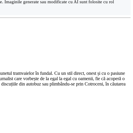
are. Imaginile generate sau modificate cu AI sunt folosite cu rol
netul tramvaielor în fundal. Cu un stil direct, onest și cu o pasiune
urnalist care vorbește de la egal la egal cu oamenii, fie că acoperă o
nd discuțiile din autobuz sau plimbându-se prin Cotroceni, în căutarea