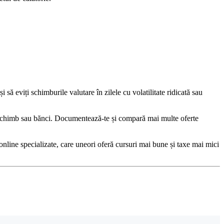
i să eviți schimburile valutare în zilele cu volatilitate ridicată sau
de schimb sau bănci. Documentează-te și compară mai multe oferte
e online specializate, care uneori oferă cursuri mai bune și taxe mai mici