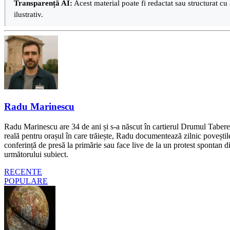
Transparență AI:
Acest material poate fi redactat sau structurat cu 
ilustrativ.
Radu Marinescu
Radu Marinescu are 34 de ani și s-a născut în cartierul Drumul Taberei 
reală pentru orașul în care trăiește, Radu documentează zilnic poveștile
conferință de presă la primărie sau face live de la un protest spontan d
următorului subiect.
RECENTE
POPULARE