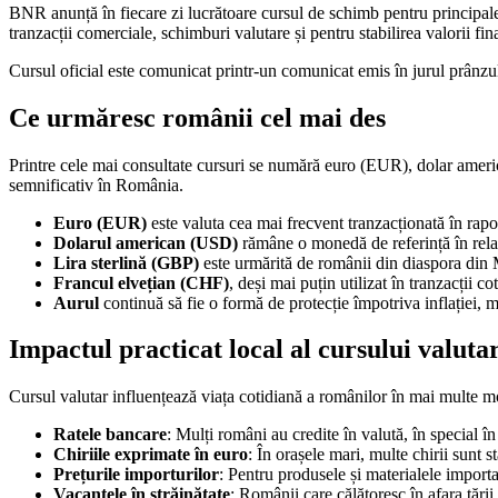
BNR anunță în fiecare zi lucrătoare cursul de schimb pentru principalele 
tranzacții comerciale, schimburi valutare și pentru stabilirea valorii fi
Cursul oficial este comunicat printr-un comunicat emis în jurul prânzulu
Ce urmăresc românii cel mai des
Printre cele mai consultate cursuri se numără euro (EUR), dolar americ
semnificativ în România.
Euro (EUR)
este valuta cea mai frecvent tranzacționată în raport
Dolarul american (USD)
rămâne o monedă de referință în relați
Lira sterlină (GBP)
este urmărită de românii din diaspora din M
Francul elvețian (CHF)
, deși mai puțin utilizat în tranzacții c
Aurul
continuă să fie o formă de protecție împotriva inflației, 
Impactul practicat local al cursului valuta
Cursul valutar influențează viața cotidiană a românilor în mai multe m
Ratele bancare
: Mulți români au credite în valută, în special în
Chiriile exprimate în euro
: În orașele mari, multe chirii sunt s
Prețurile importurilor
: Pentru produsele și materialele importa
Vacanțele în străinătate
: Românii care călătoresc în afara țării