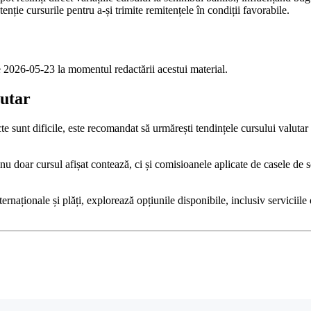
nție cursurile pentru a-și trimite remitențele în condiții favorabile.
e 2026-05-23 la momentul redactării acestui material.
utar
cte sunt dificile, este recomandat să urmărești tendințele cursului valutar ș
 nu doar cursul afișat contează, ci și comisioanele aplicate de casele 
nternaționale și plăți, explorează opțiunile disponibile, inclusiv serviciil