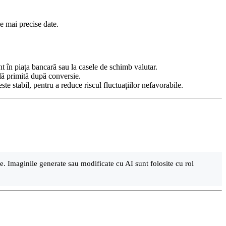
e mai precise date.
nt în piața bancară sau la casele de schimb valutar.
nală primită după conversie.
te stabil, pentru a reduce riscul fluctuațiilor nefavorabile.
are. Imaginile generate sau modificate cu AI sunt folosite cu rol