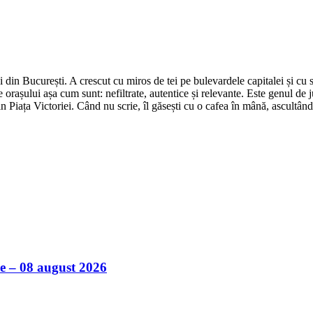
din București. A crescut cu miros de tei pe bulevardele capitalei și cu su
 orașului așa cum sunt: nefiltrate, autentice și relevante. Este genul de j
in Piața Victoriei. Când nu scrie, îl găsești cu o cafea în mână, ascultâ
ile – 08 august 2026