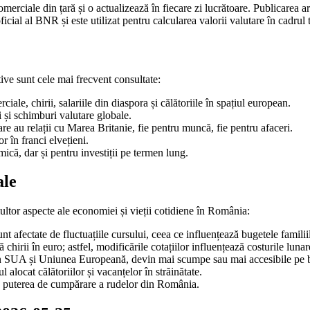
rciale din țară și o actualizează în fiecare zi lucrătoare. Publicarea are
icial al BNR și este utilizat pentru calcularea valorii valutare în cadrul t
ive sunt cele mai frecvent consultate:
iale, chirii, salariile din diaspora și călătoriile în spațiul european.
i și schimburi valutare globale.
re au relații cu Marea Britanie, fie pentru muncă, fie pentru afaceri.
r în franci elvețieni.
că, dar și pentru investiții pe termen lung.
ale
ultor aspecte ale economiei și vieții cotidiene în România:
unt afectate de fluctuațiile cursului, ceea ce influențează bugetele familii
 chirii în euro; astfel, modificările cotațiilor influențează costurile lunar
din SUA și Uniunea Europeană, devin mai scumpe sau mai accesibile pe ba
 alocat călătoriilor și vacanțelor în străinătate.
nd puterea de cumpărare a rudelor din România.