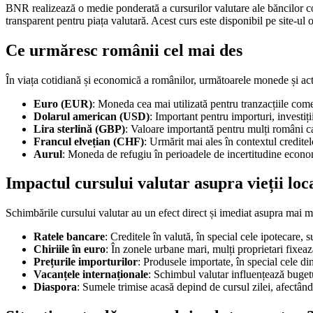
BNR realizează o medie ponderată a cursurilor valutare ale băncilor come
transparent pentru piața valutară. Acest curs este disponibil pe site-ul of
Ce urmăresc românii cel mai des
În viața cotidiană și economică a românilor, următoarele monede și act
Euro (EUR)
: Moneda cea mai utilizată pentru tranzacțiile comerc
Dolarul american (USD)
: Important pentru importuri, investiți
Lira sterlină (GBP)
: Valoare importantă pentru mulți români ca
Francul elvețian (CHF)
: Urmărit mai ales în contextul creditelo
Aurul
: Moneda de refugiu în perioadele de incertitudine economi
Impactul cursului valutar asupra vieții loc
Schimbările cursului valutar au un efect direct și imediat asupra mai m
Ratele bancare
: Creditele în valută, în special cele ipotecare, s
Chiriile în euro
: În zonele urbane mari, mulți proprietari fixează
Prețurile importurilor
: Produsele importate, în special cele 
Vacanțele internaționale
: Schimbul valutar influențează bugetul
Diaspora
: Sumele trimise acasă depind de cursul zilei, afectâ