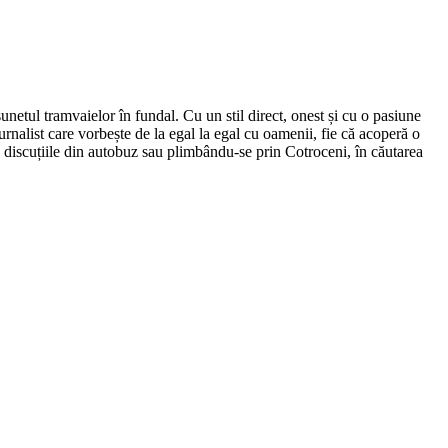
netul tramvaielor în fundal. Cu un stil direct, onest și cu o pasiune
urnalist care vorbește de la egal la egal cu oamenii, fie că acoperă o
nd discuțiile din autobuz sau plimbându-se prin Cotroceni, în căutarea