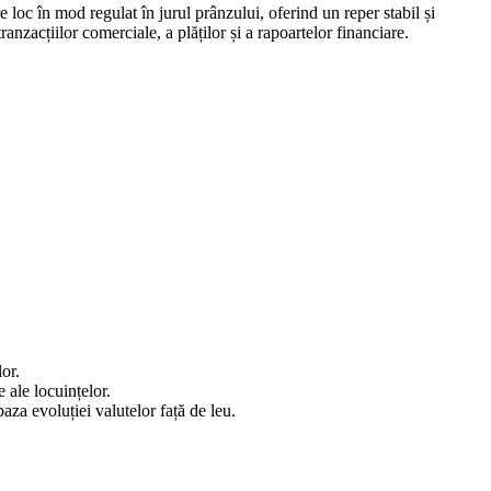
 loc în mod regulat în jurul prânzului, oferind un reper stabil și
ranzacțiilor comerciale, a plăților și a rapoartelor financiare.
lor.
e ale locuințelor.
za evoluției valutelor față de leu.