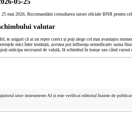
 2026-05-25
 de 25 mai 2026. Recomandăm consultarea sursei oficiale BNR pentru cel
schimbului valutar
tfel, te asiguri că ai un reper corect și poți alege cel mai avantajos mome
iferențele mici între instituții, acestea pot influența semnificativ suma fi
poți anticipa necesarul de valută, fă schimbul în tranșe sau când cursul es
ajutorul unor instrumente AI și este verificat editorial înainte de public