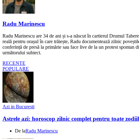
Radu Marinescu
Radu Marinescu are 34 de ani și s-a născut în cartierul Drumul Taberei 
reală pentru orașul în care trăiește, Radu documentează zilnic poveștile
conferință de presă la primărie sau face live de la un protest spontan d
următorului subiect.
RECENTE
POPULARE
Azi in Bucuresti
Astrele azi: horoscop zilnic complet pentru toate zodi
De la
Radu Marinescu