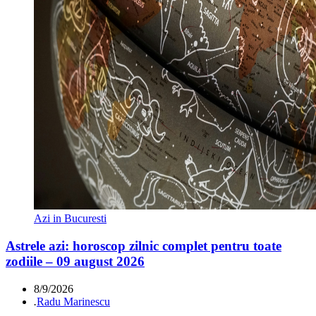
Azi in Bucuresti
Astrele azi: horoscop zilnic complet pentru toate
zodiile – 09 august 2026
8/9/2026
.
Radu Marinescu