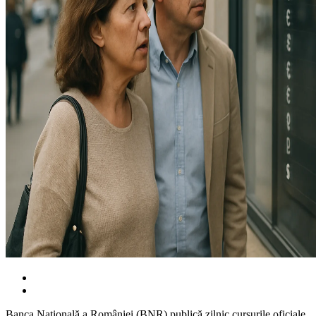
Banca Națională a României (BNR) publică zilnic cursurile oficiale