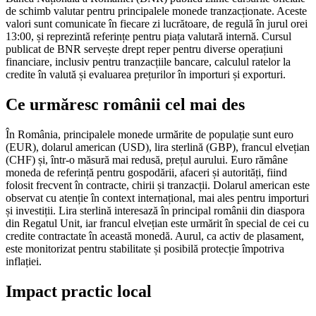
de schimb valutar pentru principalele monede tranzacționate. Aceste
valori sunt comunicate în fiecare zi lucrătoare, de regulă în jurul orei
13:00, și reprezintă referințe pentru piața valutară internă. Cursul
publicat de BNR servește drept reper pentru diverse operațiuni
financiare, inclusiv pentru tranzacțiile bancare, calculul ratelor la
credite în valută și evaluarea prețurilor în importuri și exporturi.
Ce urmăresc românii cel mai des
În România, principalele monede urmărite de populație sunt euro
(EUR), dolarul american (USD), lira sterlină (GBP), francul elvețian
(CHF) și, într-o măsură mai redusă, prețul aurului. Euro rămâne
moneda de referință pentru gospodării, afaceri și autorități, fiind
folosit frecvent în contracte, chirii și tranzacții. Dolarul american este
observat cu atenție în context internațional, mai ales pentru importuri
și investiții. Lira sterlină interesază în principal românii din diaspora
din Regatul Unit, iar francul elvețian este urmărit în special de cei cu
credite contractate în această monedă. Aurul, ca activ de plasament,
este monitorizat pentru stabilitate și posibilă protecție împotriva
inflației.
Impact practic local