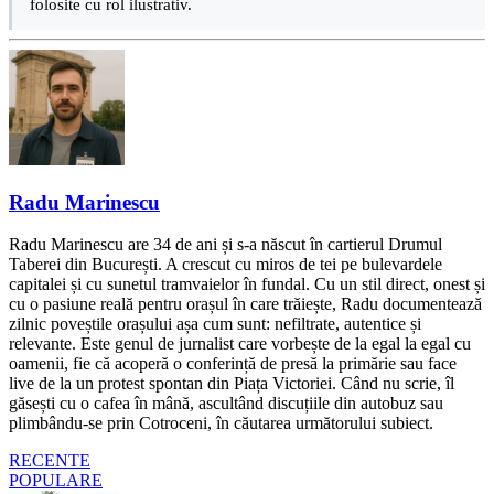
folosite cu rol ilustrativ.
Radu Marinescu
Radu Marinescu are 34 de ani și s-a născut în cartierul Drumul
Taberei din București. A crescut cu miros de tei pe bulevardele
capitalei și cu sunetul tramvaielor în fundal. Cu un stil direct, onest și
cu o pasiune reală pentru orașul în care trăiește, Radu documentează
zilnic poveștile orașului așa cum sunt: nefiltrate, autentice și
relevante. Este genul de jurnalist care vorbește de la egal la egal cu
oamenii, fie că acoperă o conferință de presă la primărie sau face
live de la un protest spontan din Piața Victoriei. Când nu scrie, îl
găsești cu o cafea în mână, ascultând discuțiile din autobuz sau
plimbându-se prin Cotroceni, în căutarea următorului subiect.
RECENTE
POPULARE