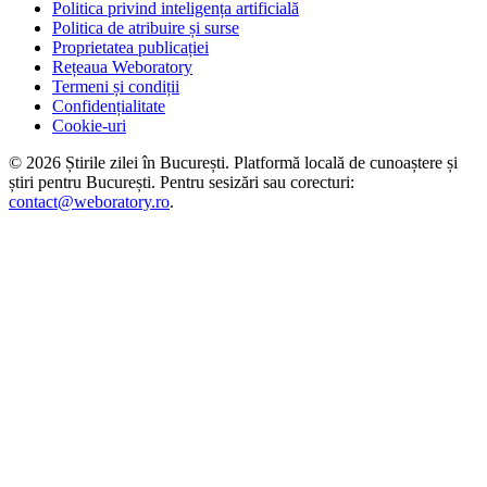
Politica privind inteligența artificială
Politica de atribuire și surse
Proprietatea publicației
Rețeaua Weboratory
Termeni și condiții
Confidențialitate
Cookie-uri
©
2026
Știrile zilei în București
. Platformă locală de cunoaștere și
știri pentru
București
. Pentru sesizări sau corecturi:
contact@weboratory.ro
.