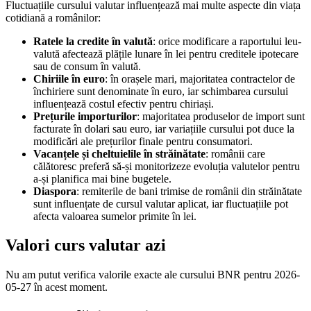
Fluctuațiile cursului valutar influențează mai multe aspecte din viața
cotidiană a românilor:
Ratele la credite în valută
: orice modificare a raportului leu-
valută afectează plățile lunare în lei pentru creditele ipotecare
sau de consum în valută.
Chiriile în euro
: în orașele mari, majoritatea contractelor de
închiriere sunt denominate în euro, iar schimbarea cursului
influențează costul efectiv pentru chiriași.
Prețurile importurilor
: majoritatea produselor de import sunt
facturate în dolari sau euro, iar variațiile cursului pot duce la
modificări ale prețurilor finale pentru consumatori.
Vacanțele și cheltuielile în străinătate
: românii care
călătoresc preferă să-și monitorizeze evoluția valutelor pentru
a-și planifica mai bine bugetele.
Diaspora
: remiterile de bani trimise de românii din străinătate
sunt influențate de cursul valutar aplicat, iar fluctuațiile pot
afecta valoarea sumelor primite în lei.
Valori curs valutar azi
Nu am putut verifica valorile exacte ale cursului BNR pentru 2026-
05-27 în acest moment.