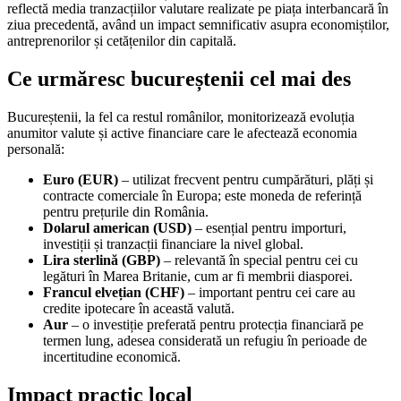
reflectă media tranzacțiilor valutare realizate pe piața interbancară în
ziua precedentă, având un impact semnificativ asupra economiștilor,
antreprenorilor și cetățenilor din capitală.
Ce urmăresc bucureștenii cel mai des
Bucureștenii, la fel ca restul românilor, monitorizează evoluția
anumitor valute și active financiare care le afectează economia
personală:
Euro (EUR)
– utilizat frecvent pentru cumpărături, plăți și
contracte comerciale în Europa; este moneda de referință
pentru prețurile din România.
Dolarul american (USD)
– esențial pentru importuri,
investiții și tranzacții financiare la nivel global.
Lira sterlină (GBP)
– relevantă în special pentru cei cu
legături în Marea Britanie, cum ar fi membrii diasporei.
Francul elvețian (CHF)
– important pentru cei care au
credite ipotecare în această valută.
Aur
– o investiție preferată pentru protecția financiară pe
termen lung, adesea considerată un refugiu în perioade de
incertitudine economică.
Impact practic local