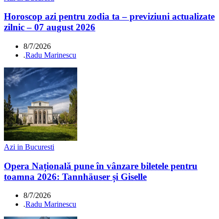
Horoscop azi pentru zodia ta – previziuni actualizate
zilnic – 07 august 2026
8/7/2026
.
Radu Marinescu
Azi in Bucuresti
Opera Națională pune în vânzare biletele pentru
toamna 2026: Tannhäuser și Giselle
8/7/2026
.
Radu Marinescu