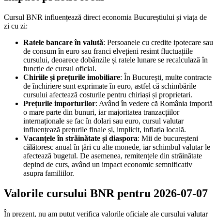
Cursul BNR influențează direct economia Bucureștiului și viața de
zi cu zi:
Ratele bancare în valută
: Persoanele cu credite ipotecare sau
de consum în euro sau franci elvețieni resimt fluctuațiile
cursului, deoarece dobânzile și ratele lunare se recalculază în
funcție de cursul oficial.
Chiriile și prețurile imobiliare
: În București, multe contracte
de închiriere sunt exprimate în euro, astfel că schimbările
cursului afectează costurile pentru chiriași și proprietari.
Prețurile importurilor
: Având în vedere că România importă
o mare parte din bunuri, iar majoritatea tranzacțiilor
internaționale se fac în dolari sau euro, cursul valutar
influențează prețurile finale și, implicit, inflația locală.
Vacanțele în străinătate și diaspora
: Mii de bucureșteni
călătoresc anual în țări cu alte monede, iar schimbul valutar le
afectează bugetul. De asemenea, remitențele din străinătate
depind de curs, având un impact economic semnificativ
asupra familiilor.
Valorile cursului BNR pentru 2026-07-07
În prezent, nu am putut verifica valorile oficiale ale cursului valutar