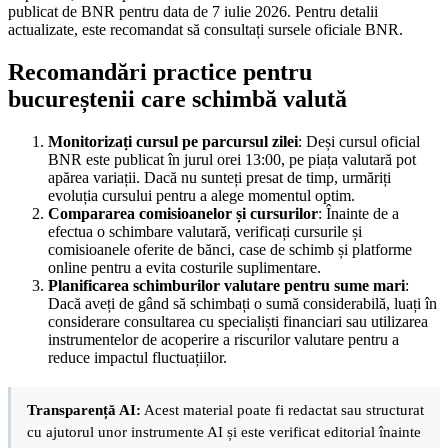
publicat de BNR pentru data de 7 iulie 2026. Pentru detalii
actualizate, este recomandat să consultați sursele oficiale BNR.
Recomandări practice pentru
bucureștenii care schimbă valută
Monitorizați cursul pe parcursul zilei
: Deși cursul oficial
BNR este publicat în jurul orei 13:00, pe piața valutară pot
apărea variații. Dacă nu sunteți presat de timp, urmăriți
evoluția cursului pentru a alege momentul optim.
Compararea comisioanelor și cursurilor
: Înainte de a
efectua o schimbare valutară, verificați cursurile și
comisioanele oferite de bănci, case de schimb și platforme
online pentru a evita costurile suplimentare.
Planificarea schimburilor valutare pentru sume mari
:
Dacă aveți de gând să schimbați o sumă considerabilă, luați în
considerare consultarea cu specialiști financiari sau utilizarea
instrumentelor de acoperire a riscurilor valutare pentru a
reduce impactul fluctuațiilor.
Transparență AI:
Acest material poate fi redactat sau structurat
cu ajutorul unor instrumente AI și este verificat editorial înainte