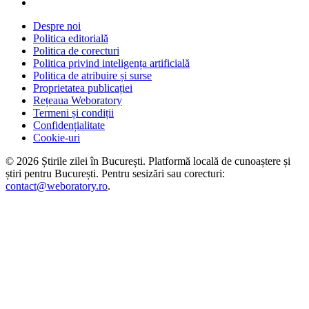
Despre noi
Politica editorială
Politica de corecturi
Politica privind inteligența artificială
Politica de atribuire și surse
Proprietatea publicației
Rețeaua Weboratory
Termeni și condiții
Confidențialitate
Cookie-uri
©
2026
Știrile zilei în București
. Platformă locală de cunoaștere și
știri pentru
București
. Pentru sesizări sau corecturi:
contact@weboratory.ro
.