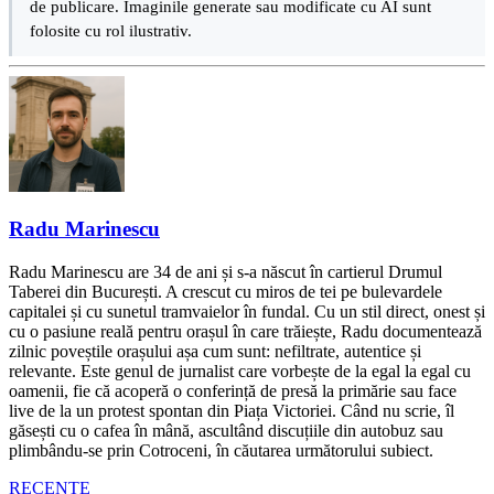
de publicare. Imaginile generate sau modificate cu AI sunt
folosite cu rol ilustrativ.
Radu Marinescu
Radu Marinescu are 34 de ani și s-a născut în cartierul Drumul
Taberei din București. A crescut cu miros de tei pe bulevardele
capitalei și cu sunetul tramvaielor în fundal. Cu un stil direct, onest și
cu o pasiune reală pentru orașul în care trăiește, Radu documentează
zilnic poveștile orașului așa cum sunt: nefiltrate, autentice și
relevante. Este genul de jurnalist care vorbește de la egal la egal cu
oamenii, fie că acoperă o conferință de presă la primărie sau face
live de la un protest spontan din Piața Victoriei. Când nu scrie, îl
găsești cu o cafea în mână, ascultând discuțiile din autobuz sau
plimbându-se prin Cotroceni, în căutarea următorului subiect.
RECENTE