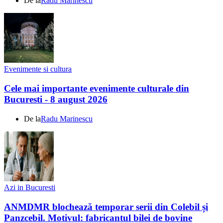
De la
Radu Marinescu
Evenimente si cultura
Cele mai importante evenimente culturale din
Bucuresti - 8 august 2026
De la
Radu Marinescu
Azi in Bucuresti
ANMDMR blochează temporar serii din Colebil și
Panzcebil. Motivul: fabricantul bilei de bovine