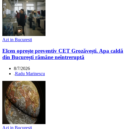
Azi in Bucuresti
Elcen oprește preventiv CET Grozăvești. Apa caldă
din București rămâne neîntreruptă
8/7/2026
.
Radu Marinescu
Azi in Bucuresti