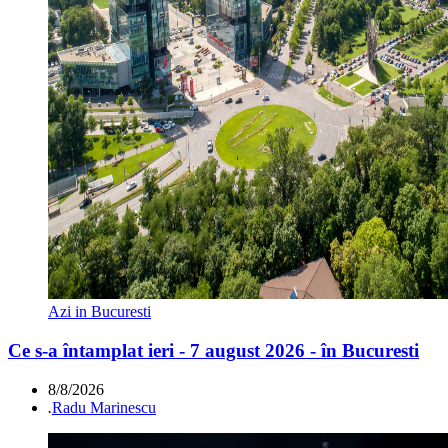
Azi in Bucuresti
Ce s-a întamplat ieri - 7 august 2026 - în Bucuresti
8/8/2026
.
Radu Marinescu