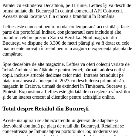
Paralel cu extinderea Decathlon, pe 11 iunie, Lefties își va deschide
prima unitate din București în centrul comercial AFI Cotroceni.
Această nouă locație va fi a cincea a brandului în România.
Lefties este cunoscut pentru moda contemporană accesibilă și face
parte din portofoliul Inditex, conglomeratul care include și alte
branduri celebre precum Zara și Bershka. Noul magazin din
București va dispune de 3.300 de metri pătrați și va fi dotat cu cele
mai recente inovații în retail pentru a asigura o experiență plăcută de
cumpărare.
Spre deosebire de alte magazine, Lefties va oferi colecții variate de
îmbrăcăminte și încălțăminte pentru femei, bărbați, adolescenți și
copii, inclusiv articole dedicate celor mici. Intrarea brandului pe
piața românească a început în 2023 cu deschiderea primului său
magazin în Craiova, urmată de extinderi în Timișoara, Suceava și
Ploiești. Expansiunea Lefties este ghidată de o creștere a vânzărilor
și de un interes crescut al clienților pentru achizițiile online.
Totul despre Retailul din București
Aceste inaugurări se aliniază trendului general de adaptare și
dezvoltară continuă pe piața de retail din București. Retailerii se
concentrează pe îmbunătățirea portofoliilor lor, modernizarea