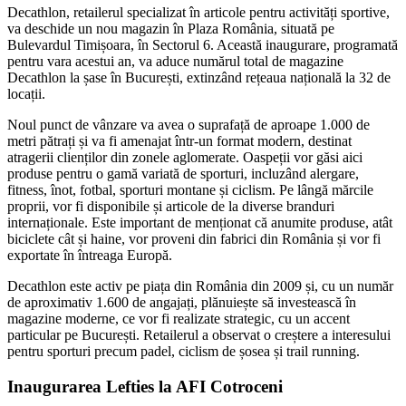
Decathlon, retailerul specializat în articole pentru activități sportive,
va deschide un nou magazin în Plaza România, situată pe
Bulevardul Timișoara, în Sectorul 6. Această inaugurare, programată
pentru vara acestui an, va aduce numărul total de magazine
Decathlon la șase în București, extinzând rețeaua națională la 32 de
locații.
Noul punct de vânzare va avea o suprafață de aproape 1.000 de
metri pătrați și va fi amenajat într-un format modern, destinat
atragerii clienților din zonele aglomerate. Oaspeții vor găsi aici
produse pentru o gamă variată de sporturi, incluzând alergare,
fitness, înot, fotbal, sporturi montane și ciclism. Pe lângă mărcile
proprii, vor fi disponibile și articole de la diverse branduri
internaționale. Este important de menționat că anumite produse, atât
biciclete cât și haine, vor proveni din fabrici din România și vor fi
exportate în întreaga Europă.
Decathlon este activ pe piața din România din 2009 și, cu un număr
de aproximativ 1.600 de angajați, plănuiește să investească în
magazine moderne, ce vor fi realizate strategic, cu un accent
particular pe București. Retailerul a observat o creștere a interesului
pentru sporturi precum padel, ciclism de șosea și trail running.
Inaugurarea Lefties la AFI Cotroceni