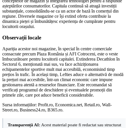
conceptelor de magazin și integrarea tehnologiei pentru a răspunde
așteptărilor consumatorilor. Capitala continuă să atragă investiții
substanțiale, consolidându-se ca un actor de bază în comerțul din
regiune. Diversele magazine ce își extind oferta contribuie la
dinamica pieței și îmbunătățesc experiența de cumpărate pentru
locuitorii orașului.
Observații locale
Apariția acestor noi magazine, în special în centre comerciale
consacrate precum Plaza România și AFI Cotroceni, este o veste
îmbucurătoare pentru locuitorii capitalei. Extinderea Decathlon în
Sectorul 6, menționată mai sus, va face achiziționarea
echipamentelor sportive mult mai accesibilă, economisind timp
prețios în trafic. În același timp, Lefties aduce o alternativă de modă
la prețuri mai accesibile, într-un climat economic care impune
gestionarea atentă a resurselor financiare. Este recomandat să
verificați programul de deschidere și eventualele promoții din
primele zile, care pot aduce beneficii considerabile.
Sursa informațiilor: Profit.ro, Economica.net, Retail.ro, Wall-
Street.ro, Business24.ro, B365.ro.
Transparență AI:
Acest material poate fi redactat sau structurat