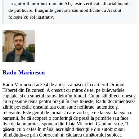
cu ajutorul unor instrumente AI și este verificat editorial înainte
de publicare. Imaginile generate sau modificate cu AI sunt
folosite cu rol ilustrativ.
Radu Marinescu
Radu Marinescu are 34 de ani și s-a născut în cartierul Drumul
Taberei din București. A crescut cu miros de tei pe bulevardele
capitalei și cu sunetul tramvaielor în fundal. Cu un stil direct, onest și
cu o pasiune reală pentru orașul în care trăiește, Radu documentează
zilnic poveștile orașului așa cum sunt: nefiltrate, autentice și
relevante. Este genul de jurnalist care vorbește de la egal la egal cu
oamenii, fie că acoperă o conferință de presă la primărie sau face
live de la un protest spontan din Piața Victoriei. Când nu scrie, îl
găsești cu o cafea în mână, ascultând discuțiile din autobuz sau
plimbându-se prin Cotroceni, în căutarea următorului subiect.