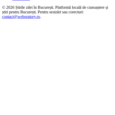
©
2026
Știrile zilei în București
. Platformă locală de cunoaștere și
știri pentru
București
. Pentru sesizări sau corecturi:
contact@weboratory.ro
.