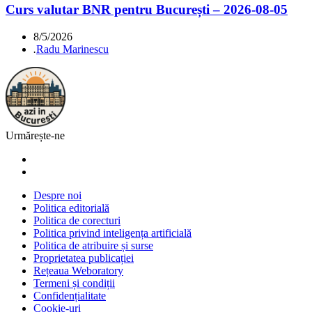
Curs valutar BNR pentru București – 2026-08-05
8/5/2026
.
Radu Marinescu
Urmărește-ne
Despre noi
Politica editorială
Politica de corecturi
Politica privind inteligența artificială
Politica de atribuire și surse
Proprietatea publicației
Rețeaua Weboratory
Termeni și condiții
Confidențialitate
Cookie-uri