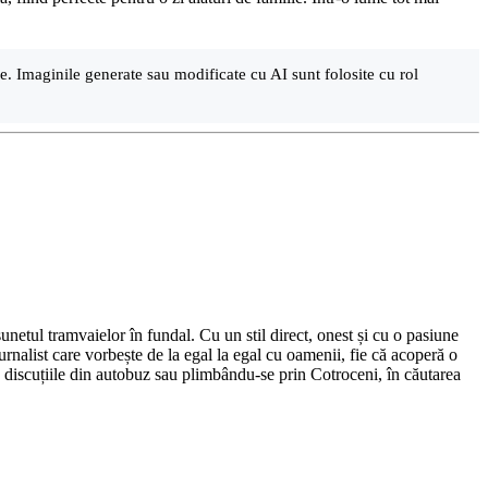
are. Imaginile generate sau modificate cu AI sunt folosite cu rol
netul tramvaielor în fundal. Cu un stil direct, onest și cu o pasiune
urnalist care vorbește de la egal la egal cu oamenii, fie că acoperă o
nd discuțiile din autobuz sau plimbându-se prin Cotroceni, în căutarea