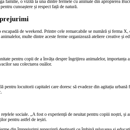
aga familie, o vizită la una dintre fermele cu animale din apropierea Bucur
 pentru cunoaștere și respect față de natură.
prejurimi
 escapadă de weekend. Printre cele remarcabile se numără și ferma X, cun
a animalelor, multe dintre aceste ferme organizează ateliere creative și e
unitate pentru copii de a învăța despre îngrijirea animalelor, importanța a
 vacilor sau colectarea ouălor.
ă pentru locuitorii capitalei care doresc să evadeze din agitația urbană fă
c.
 rețelele sociale. „A fost o experiență de neuitat pentru copiii noștri, și
lor pentru astfel de ieșiri.
ferme din împrejurimi reprezintă destinații ce îmbină relaxarea și educația