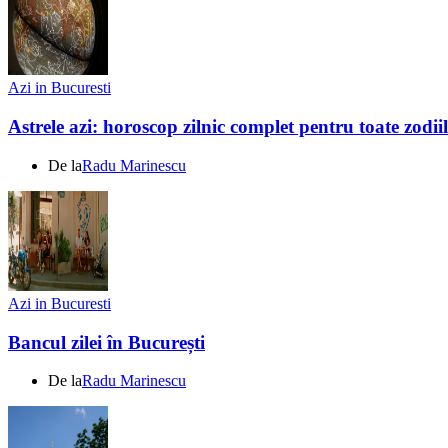
Azi in Bucuresti
Astrele azi: horoscop zilnic complet pentru toate zodi
De la
Radu Marinescu
Azi in Bucuresti
Bancul zilei în București
De la
Radu Marinescu