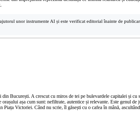
.
ajutorul unor instrumente AI și este verificat editorial înainte de public
din București. A crescut cu miros de tei pe bulevardele capitalei și cu su
 orașului așa cum sunt: nefiltrate, autentice și relevante. Este genul de j
in Piața Victoriei. Când nu scrie, îl găsești cu o cafea în mână, ascultâ