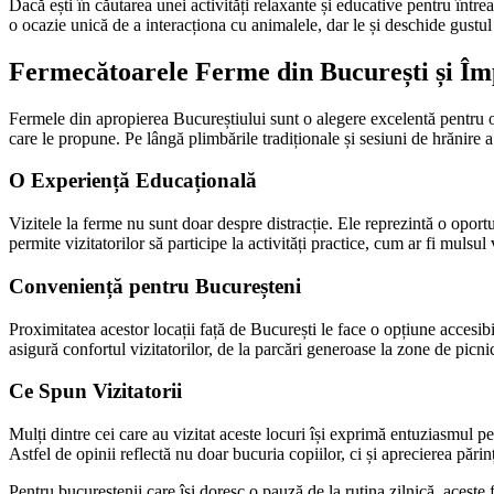
Dacă ești în căutarea unei activități relaxante și educative pentru între
o ocazie unică de a interacționa cu animalele, dar le și deschide gustul
Fermecătoarele Ferme din București și Îm
Fermele din apropierea Bucureștiului sunt o alegere excelentă pentru o
care le propune. Pe lângă plimbările tradiționale și sesiuni de hrănire 
O Experiență Educațională
Vizitele la ferme nu sunt doar despre distracție. Ele reprezintă o oport
permite vizitatorilor să participe la activități practice, cum ar fi mulsul
Conveniență pentru Bucureșteni
Proximitatea acestor locații față de București le face o opțiune accesibil
asigură confortul vizitatorilor, de la parcări generoase la zone de picni
Ce Spun Vizitatorii
Mulți dintre cei care au vizitat aceste locuri își exprimă entuziasmul pe
Astfel de opinii reflectă nu doar bucuria copiilor, ci și aprecierea părinți
Pentru bucureștenii care își doresc o pauză de la rutina zilnică, aceste 