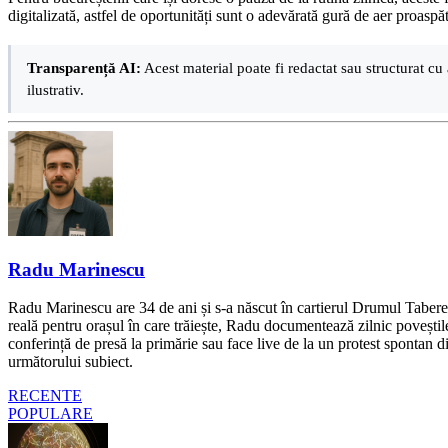
digitalizată, astfel de oportunități sunt o adevărată gură de aer proaspăt
Transparență AI:
Acest material poate fi redactat sau structurat cu 
ilustrativ.
Radu Marinescu
Radu Marinescu are 34 de ani și s-a născut în cartierul Drumul Taberei 
reală pentru orașul în care trăiește, Radu documentează zilnic poveștile
conferință de presă la primărie sau face live de la un protest spontan d
următorului subiect.
RECENTE
POPULARE