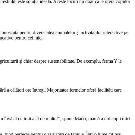
eștiului este soluția ideală. Aceste locuri nu doar că le oferă copiilor
oscută pentru diversitatea animalelor și activităților interactive pe
ducative pentru cei mici.
griculturii și chiar despre sustenabilitate. De exemplu, ferma Y le
ră a călători ore întregi. Majoritatea fermelor oferă facilități care
 am învățat cu toții atât de multe!", spune Maria, mamă a doi copii mici.
, fiind perfecte pentru o zi alături de familie. Într-o lume tot mai