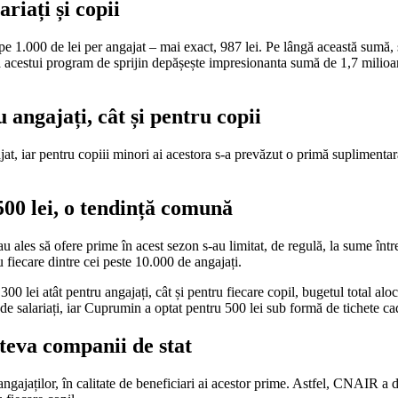
iați și copii
000 de lei per angajat – mai exact, 987 lei. Pe lângă această sumă, sa
ocată acestui program de sprijin depășește impresionanta sumă de 1,7 milio
angajați, cât și pentru copii
, iar pentru copiii minori ai acestora s-a prevăzut o primă suplimentară
500 lei, o tendință comună
 ales să ofere prime în acest sezon s-au limitat, de regulă, la sume într
 fiecare dintre cei peste 10.000 de angajați.
 lei atât pentru angajați, cât și pentru fiecare copil, bugetul total alo
e salariați, iar Cuprumin a optat pentru 500 lei sub formă de tichete cad
âteva companii de stat
ngajaților, în calitate de beneficiari ai acestor prime. Astfel, CNAIR a 