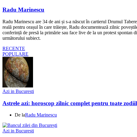
Radu Marinescu
Radu Marinescu are 34 de ani și s-a născut în cartierul Drumul Taberei 
reală pentru orașul în care trăiește, Radu documentează zilnic poveștile
conferință de presă la primărie sau face live de la un protest spontan d
următorului subiect.
RECENTE
POPULARE
Azi in Bucuresti
Astrele azi: horoscop zilnic complet pentru toate zodi
De la
Radu Marinescu
Azi in Bucuresti