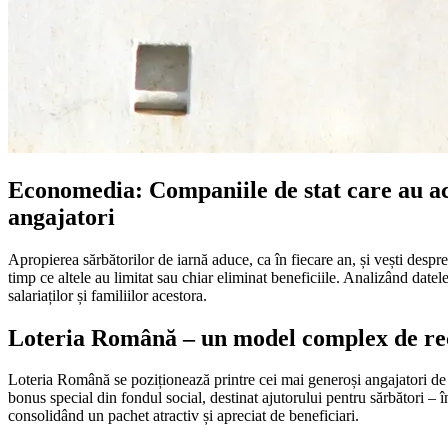
Economedia: Companiile de stat care au aco
angajatori
Apropierea sărbătorilor de iarnă aduce, ca în fiecare an, și vești despre
timp ce altele au limitat sau chiar eliminat beneficiile. Analizând dat
salariaților și familiilor acestora.
Loteria Română – un model complex de r
Loteria Română se poziționează printre cei mai generoși angajatori de st
bonus special din fondul social, destinat ajutorului pentru sărbători – î
consolidând un pachet atractiv și apreciat de beneficiari.