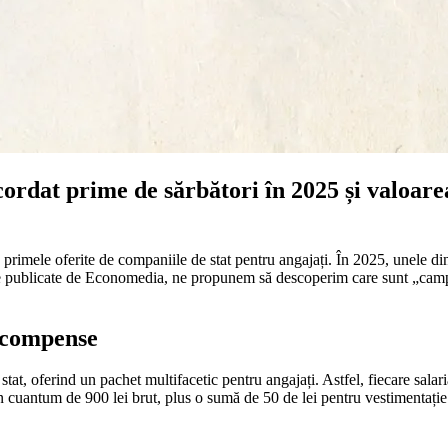
rdat prime de sărbători în 2025 și valoarea
 primele oferite de companiile de stat pentru angajați. În 2025, unele din
ele publicate de Economedia, ne propunem să descoperim care sunt „campion
ecompense
at, oferind un pachet multifacetic pentru angajați. Astfel, fiecare salar
n cuantum de 900 lei brut, plus o sumă de 50 de lei pentru vestimentație. Î