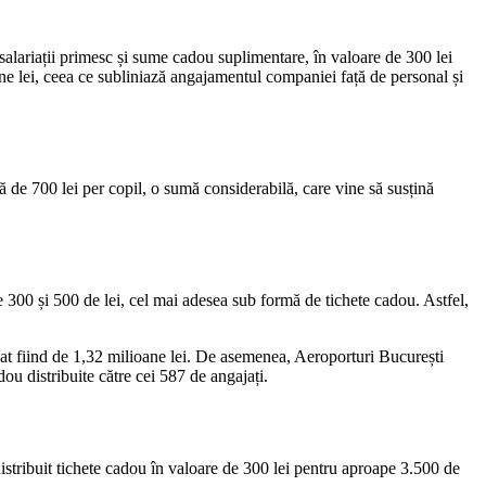
lariații primesc și sume cadou suplimentare, în valoare de 300 lei
ane lei, ceea ce subliniază angajamentul companiei față de personal și
 de 700 lei per copil, o sumă considerabilă, care vine să susțină
e 300 și 500 de lei, cel mai adesea sub formă de tichete cadou. Astfel,
cat fiind de 1,32 milioane lei. De asemenea, Aeroporturi București
ou distribuite către cei 587 de angajați.
distribuit tichete cadou în valoare de 300 lei pentru aproape 3.500 de