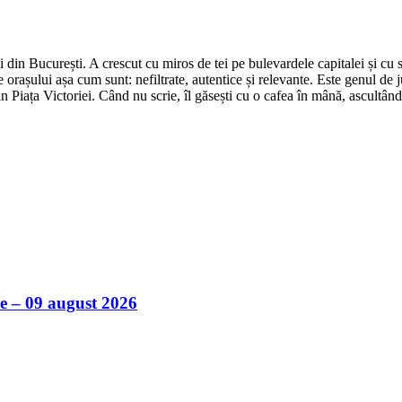
din București. A crescut cu miros de tei pe bulevardele capitalei și cu su
 orașului așa cum sunt: nefiltrate, autentice și relevante. Este genul de j
in Piața Victoriei. Când nu scrie, îl găsești cu o cafea în mână, ascultâ
ile – 09 august 2026