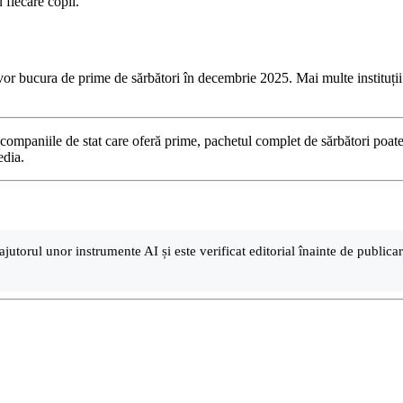
 fiecare copil.
se vor bucura de prime de sărbători în decembrie 2025. Mai multe instituți
e companiile de stat care oferă prime, pachetul complet de sărbători poate r
edia.
.
ajutorul unor instrumente AI și este verificat editorial înainte de public