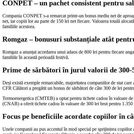
CONPET – un pachet consistent pentru salar
Compania CONPET s-a remarcat printr-un bonus mediu net de aproape 1.
net, iar copiii lor au parte de 150 lei net fiecare. Valoarea totală al
familiile acestora.
Romgaz – bonusuri substanțiale atât pentru 
Romgaz a anunțat acordarea unui adaos de 800 lei pentru fiecare angajat
familiile în această perioadă festivă.
Prime de sărbători în jurul valorii de 300-
Deși există exemple remarcabile, majoritatea companiilor de stat care au
CFR Călători a pregătit un bonus de sărbători de câte 300 de lei pentru
Termoenergetica (CMTEB) a optat pentru tichete cadou în valoare de 300
(CNAB) a oferit tichete cadou în valoare de 300 lei brut pentru 1.350 d
Focus pe beneficiile acordate copiilor în c
Unele companii au pus accentul în mod special pe sprijinirea copiilor a