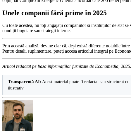
copii, iar Complexul Energetic Oltenia a acordat câte 200 de lei pentru
Unele companii fără prime în 2025
Cu toate acestea, nu toți angajații companiilor și instituțiilor de stat 
condiții bugetare sau strategii interne.
Prin această analiză, devine clar că, deși există diferențe notabile într
Pentru detalii suplimentare, puteți accesa articolul integral pe Econom
Articol redactat pe baza informațiilor furnizate de Economedia, 2025
Transparență AI:
Acest material poate fi redactat sau structurat cu 
ilustrativ.