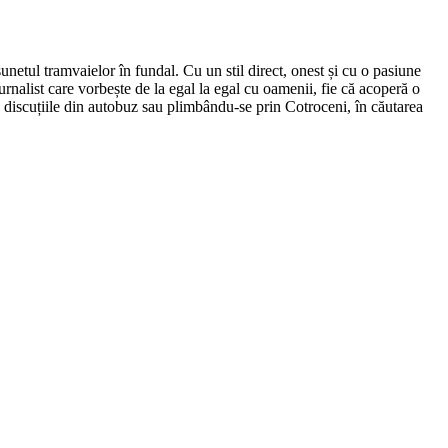
netul tramvaielor în fundal. Cu un stil direct, onest și cu o pasiune
urnalist care vorbește de la egal la egal cu oamenii, fie că acoperă o
nd discuțiile din autobuz sau plimbându-se prin Cotroceni, în căutarea