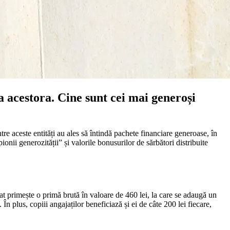
 acestora. Cine sunt cei mai generoși
tre aceste entități au ales să întindă pachete financiare generoase, în
ii generozității” și valorile bonusurilor de sărbători distribuite
iat primește o primă brută în valoare de 460 lei, la care se adaugă un
n plus, copiii angajaților beneficiază și ei de câte 200 lei fiecare,