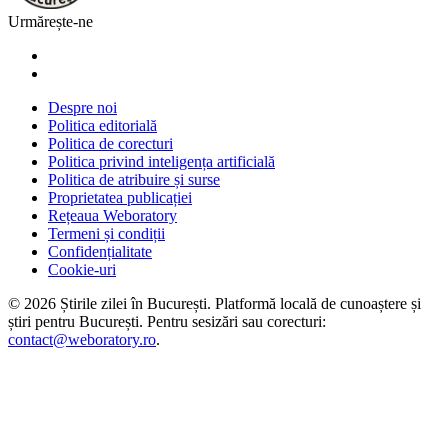
Urmărește-ne
Despre noi
Politica editorială
Politica de corecturi
Politica privind inteligența artificială
Politica de atribuire și surse
Proprietatea publicației
Rețeaua Weboratory
Termeni și condiții
Confidențialitate
Cookie-uri
©
2026
Știrile zilei în București
. Platformă locală de cunoaștere și
știri pentru
București
. Pentru sesizări sau corecturi:
contact@weboratory.ro
.