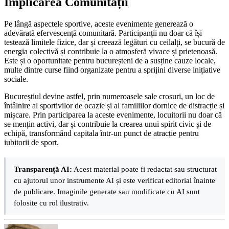
Implicarea Comunității
Pe lângă aspectele sportive, aceste evenimente generează o
adevărată efervescență comunitară. Participanții nu doar că își
testează limitele fizice, dar și creează legături cu ceilalți, se bucură de
energia colectivă și contribuie la o atmosferă vivace și prietenoasă.
Este și o oportunitate pentru bucureșteni de a susține cauze locale,
multe dintre curse fiind organizate pentru a sprijini diverse inițiative
sociale.
Bucureștiul devine astfel, prin numeroasele sale crosuri, un loc de
întâlnire al sportivilor de ocazie și al familiilor dornice de distracție și
mișcare. Prin participarea la aceste evenimente, locuitorii nu doar că
se mențin activi, dar și contribuie la crearea unui spirit civic și de
echipă, transformând capitala într-un punct de atracție pentru
iubitorii de sport.
Transparență AI:
Acest material poate fi redactat sau structurat
cu ajutorul unor instrumente AI și este verificat editorial înainte
de publicare. Imaginile generate sau modificate cu AI sunt
folosite cu rol ilustrativ.