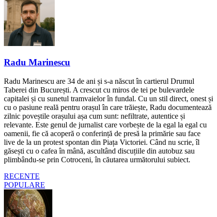
Radu Marinescu
Radu Marinescu are 34 de ani și s-a născut în cartierul Drumul
Taberei din București. A crescut cu miros de tei pe bulevardele
capitalei și cu sunetul tramvaielor în fundal. Cu un stil direct, onest și
cu o pasiune reală pentru orașul în care trăiește, Radu documentează
zilnic poveștile orașului așa cum sunt: nefiltrate, autentice și
relevante. Este genul de jurnalist care vorbește de la egal la egal cu
oamenii, fie că acoperă o conferință de presă la primărie sau face
live de la un protest spontan din Piața Victoriei. Când nu scrie, îl
găsești cu o cafea în mână, ascultând discuțiile din autobuz sau
plimbându-se prin Cotroceni, în căutarea următorului subiect.
RECENTE
POPULARE