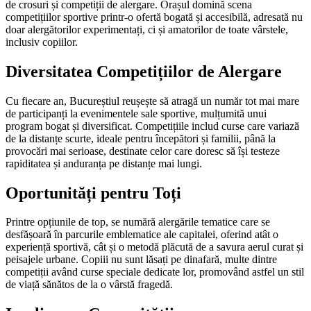
de crosuri și competiții de alergare. Orașul domină scena
competițiilor sportive printr-o ofertă bogată și accesibilă, adresată nu
doar alergătorilor experimentați, ci și amatorilor de toate vârstele,
inclusiv copiilor.
Diversitatea Competițiilor de Alergare
Cu fiecare an, Bucureștiul reușește să atragă un număr tot mai mare
de participanți la evenimentele sale sportive, mulțumită unui
program bogat și diversificat. Competițiile includ curse care variază
de la distanțe scurte, ideale pentru începători și familii, până la
provocări mai serioase, destinate celor care doresc să își testeze
rapiditatea și anduranța pe distanțe mai lungi.
Oportunități pentru Toți
Printre opțiunile de top, se numără alergările tematice care se
desfășoară în parcurile emblematice ale capitalei, oferind atât o
experiență sportivă, cât și o metodă plăcută de a savura aerul curat și
peisajele urbane. Copiii nu sunt lăsați pe dinafară, multe dintre
competiții având curse speciale dedicate lor, promovând astfel un stil
de viață sănătos de la o vârstă fragedă.