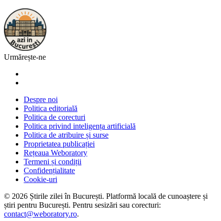
Urmărește-ne
Despre noi
Politica editorială
Politica de corecturi
Politica privind inteligența artificială
Politica de atribuire și surse
Proprietatea publicației
Rețeaua Weboratory
Termeni și condiții
Confidențialitate
Cookie-uri
©
2026
Știrile zilei în București
. Platformă locală de cunoaștere și
știri pentru
București
. Pentru sesizări sau corecturi:
contact@weboratory.ro
.