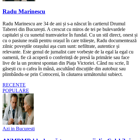
Radu Marinescu
Radu Marinescu are 34 de ani și s-a născut în cartierul Drumul
Taberei din București. A crescut cu miros de tei pe bulevardele
capitalei și cu sunetul tramvaielor în fundal. Cu un stil direct, onest și
cu o pasiune reală pentru orașul în care trăiește, Radu documentează
zilnic poveștile orașului așa cum sunt: nefiltrate, autentice și
relevante. Este genul de jurnalist care vorbește de la egal la egal cu
oamenii, fie că acoperă o conferință de presă la primărie sau face
live de la un protest spontan din Piața Victoriei. Când nu scrie, îl
găsești cu o cafea în mână, ascultând discuțiile din autobuz sau
plimbându-se prin Cotroceni, în căutarea următorului subiect.
RECENTE
POPULARE
Azi in Bucuresti