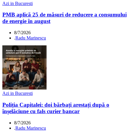
Azi in Bucuresti
PMB aplică 25 de măsuri de reducere a consumului
de energie în august
8/7/2026
.
Radu Marinescu
Azi in Bucuresti
Poliția Capitalei: doi bărbați arestați după o
înșelăciune cu fals curier bancar
8/7/2026
.
Radu Marinescu