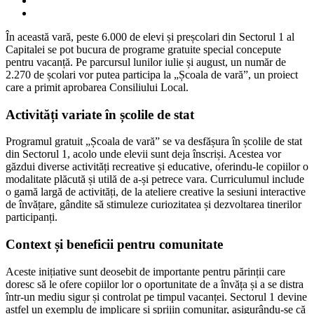
În această vară, peste 6.000 de elevi și preșcolari din Sectorul 1 al
Capitalei se pot bucura de programe gratuite special concepute
pentru vacanță. Pe parcursul lunilor iulie și august, un număr de
2.270 de școlari vor putea participa la „Școala de vară”, un proiect
care a primit aprobarea Consiliului Local.
Activități variate în școlile de stat
Programul gratuit „Școala de vară” se va desfășura în școlile de stat
din Sectorul 1, acolo unde elevii sunt deja înscriși. Acestea vor
găzdui diverse activități recreative și educative, oferindu-le copiilor o
modalitate plăcută și utilă de a-și petrece vara. Curriculumul include
o gamă largă de activități, de la ateliere creative la sesiuni interactive
de învățare, gândite să stimuleze curiozitatea și dezvoltarea tinerilor
participanți.
Context și beneficii pentru comunitate
Aceste inițiative sunt deosebit de importante pentru părinții care
doresc să le ofere copiilor lor o oportunitate de a învăța și a se distra
într-un mediu sigur și controlat pe timpul vacanței. Sectorul 1 devine
astfel un exemplu de implicare și sprijin comunitar, asigurându-se că