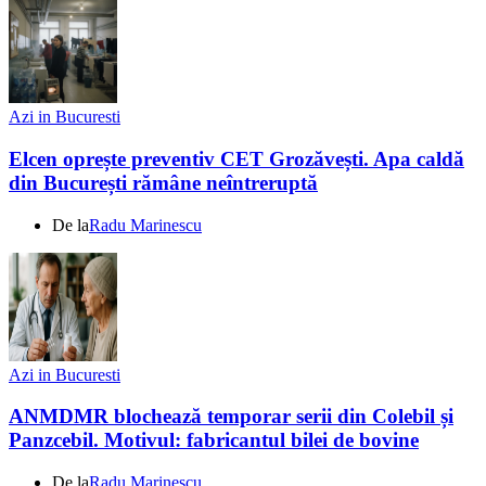
Azi in Bucuresti
Elcen oprește preventiv CET Grozăvești. Apa caldă
din București rămâne neîntreruptă
De la
Radu Marinescu
Azi in Bucuresti
ANMDMR blochează temporar serii din Colebil și
Panzcebil. Motivul: fabricantul bilei de bovine
De la
Radu Marinescu