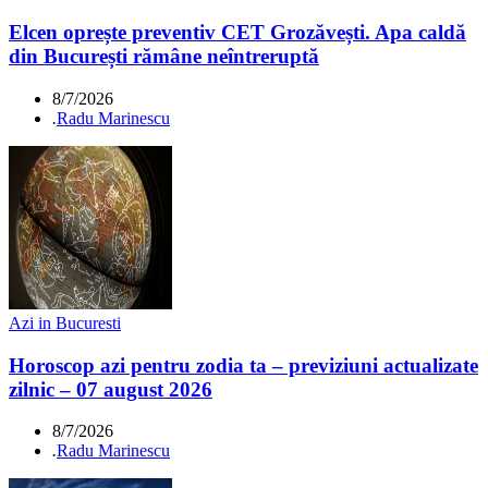
Elcen oprește preventiv CET Grozăvești. Apa caldă
din București rămâne neîntreruptă
8/7/2026
.
Radu Marinescu
Azi in Bucuresti
Horoscop azi pentru zodia ta – previziuni actualizate
zilnic – 07 august 2026
8/7/2026
.
Radu Marinescu