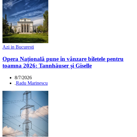
Azi in Bucuresti
Opera Națională pune în vânzare biletele pentru
toamna 2026: Tannhäuser și Giselle
8/7/2026
.
Radu Marinescu