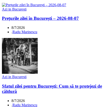
Azi in Bucuresti
Prețurile zilei în București – 2026-08-07
8/7/2026
.
Radu Marinescu
Azi in Bucuresti
Sfatul zilei pentru București: Cum să te protejezi de
căldură
8/7/2026
.
Radu Marinescu