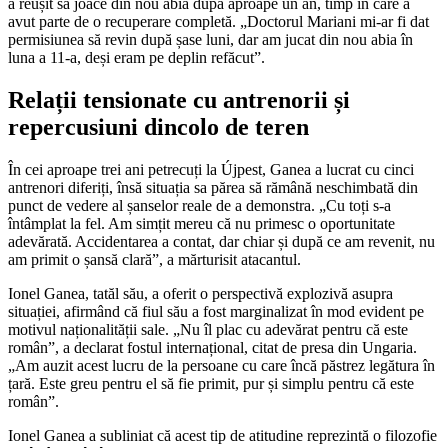
a reușit să joace din nou abia după aproape un an, timp în care a
avut parte de o recuperare completă. „Doctorul Mariani mi-ar fi dat
permisiunea să revin după șase luni, dar am jucat din nou abia în
luna a 11-a, deși eram pe deplin refăcut”.
Relații tensionate cu antrenorii și
repercusiuni dincolo de teren
În cei aproape trei ani petrecuți la Újpest, Ganea a lucrat cu cinci
antrenori diferiți, însă situația sa părea să rămână neschimbată din
punct de vedere al șanselor reale de a demonstra. „Cu toți s-a
întâmplat la fel. Am simțit mereu că nu primesc o oportunitate
adevărată. Accidentarea a contat, dar chiar și după ce am revenit, nu
am primit o șansă clară”, a mărturisit atacantul.
Ionel Ganea, tatăl său, a oferit o perspectivă explozivă asupra
situației, afirmând că fiul său a fost marginalizat în mod evident pe
motivul naționalității sale. „Nu îl plac cu adevărat pentru că este
român”, a declarat fostul internațional, citat de presa din Ungaria.
„Am auzit acest lucru de la persoane cu care încă păstrez legătura în
țară. Este greu pentru el să fie primit, pur și simplu pentru că este
român”.
Ionel Ganea a subliniat că acest tip de atitudine reprezintă o filozofie