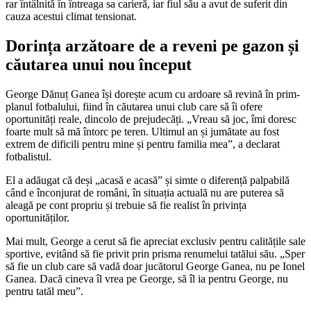
rar întâlnită în întreaga sa carieră, iar fiul său a avut de suferit din
cauza acestui climat tensionat.
Dorința arzătoare de a reveni pe gazon și
căutarea unui nou început
George Dănuț Ganea își dorește acum cu ardoare să revină în prim-
planul fotbalului, fiind în căutarea unui club care să îi ofere
oportunități reale, dincolo de prejudecăți. „Vreau să joc, îmi doresc
foarte mult să mă întorc pe teren. Ultimul an și jumătate au fost
extrem de dificili pentru mine și pentru familia mea”, a declarat
fotbalistul.
El a adăugat că deși „acasă e acasă” și simte o diferență palpabilă
când e înconjurat de români, în situația actuală nu are puterea să
aleagă pe cont propriu și trebuie să fie realist în privința
oportunităților.
Mai mult, George a cerut să fie apreciat exclusiv pentru calitățile sale
sportive, evitând să fie privit prin prisma renumelui tatălui său. „Sper
să fie un club care să vadă doar jucătorul George Ganea, nu pe Ionel
Ganea. Dacă cineva îl vrea pe George, să îl ia pentru George, nu
pentru tatăl meu”.