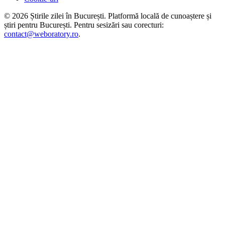
©
2026
Știrile zilei în București
. Platformă locală de cunoaștere și
știri pentru
București
. Pentru sesizări sau corecturi:
contact@weboratory.ro
.