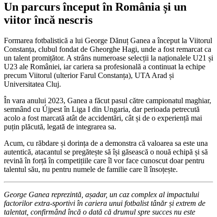
Un parcurs început în România și un
viitor încă nescris
Formarea fotbalistică a lui George Dănuț Ganea a început la Viitorul
Constanța, clubul fondat de Gheorghe Hagi, unde a fost remarcat ca
un talent promițător. A strâns numeroase selecții la naționalele U21 și
U23 ale României, iar cariera sa profesională a continuat la echipe
precum Viitorul (ulterior Farul Constanța), UTA Arad și
Universitatea Cluj.
În vara anului 2023, Ganea a făcut pasul către campionatul maghiar,
semnând cu Újpest în Liga I din Ungaria, dar perioada petrecută
acolo a fost marcată atât de accidentări, cât și de o experiență mai
puțin plăcută, legată de integrarea sa.
Acum, cu răbdare și dorința de a demonstra că valoarea sa este una
autentică, atacantul se pregătește să își găsească o nouă echipă și să
revină în forță în competițiile care îl vor face cunoscut doar pentru
talentul său, nu pentru numele de familie care îl însoțește.
George Ganea reprezintă, așadar, un caz complex al impactului
factorilor extra-sportivi în cariera unui fotbalist tânăr și extrem de
talentat, confirmând încă o dată că drumul spre succes nu este