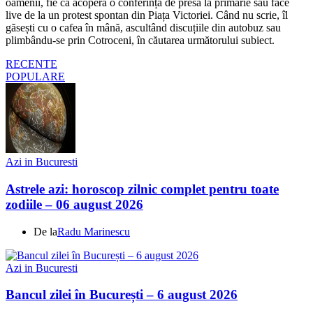
oamenii, fie că acoperă o conferință de presă la primărie sau face
live de la un protest spontan din Piața Victoriei. Când nu scrie, îl
găsești cu o cafea în mână, ascultând discuțiile din autobuz sau
plimbându-se prin Cotroceni, în căutarea următorului subiect.
RECENTE
POPULARE
Azi in Bucuresti
Astrele azi: horoscop zilnic complet pentru toate
zodiile – 06 august 2026
De la
Radu Marinescu
Azi in Bucuresti
Bancul zilei în București – 6 august 2026