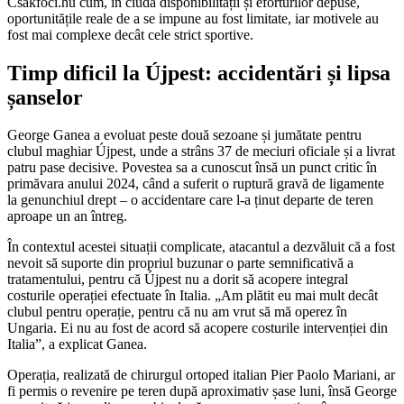
Csakfoci.hu cum, în ciuda disponibilității și eforturilor depuse,
oportunitățile reale de a se impune au fost limitate, iar motivele au
fost mai complexe decât cele strict sportive.
Timp dificil la Újpest: accidentări și lipsa
șanselor
George Ganea a evoluat peste două sezoane și jumătate pentru
clubul maghiar Újpest, unde a strâns 37 de meciuri oficiale și a livrat
patru pase decisive. Povestea sa a cunoscut însă un punct critic în
primăvara anului 2024, când a suferit o ruptură gravă de ligamente
la genunchiul drept – o accidentare care l-a ținut departe de teren
aproape un an întreg.
În contextul acestei situații complicate, atacantul a dezvăluit că a fost
nevoit să suporte din propriul buzunar o parte semnificativă a
tratamentului, pentru că Újpest nu a dorit să acopere integral
costurile operației efectuate în Italia. „Am plătit eu mai mult decât
clubul pentru operație, pentru că nu am vrut să mă operez în
Ungaria. Ei nu au fost de acord să acopere costurile intervenției din
Italia”, a explicat Ganea.
Operația, realizată de chirurgul ortoped italian Pier Paolo Mariani, ar
fi permis o revenire pe teren după aproximativ șase luni, însă George