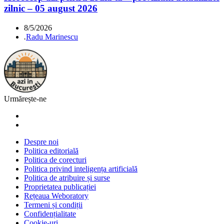
zilnic – 05 august 2026
8/5/2026
.
Radu Marinescu
Urmărește-ne
Despre noi
Politica editorială
Politica de corecturi
Politica privind inteligența artificială
Politica de atribuire și surse
Proprietatea publicației
Rețeaua Weboratory
Termeni și condiții
Confidențialitate
Cookie-uri