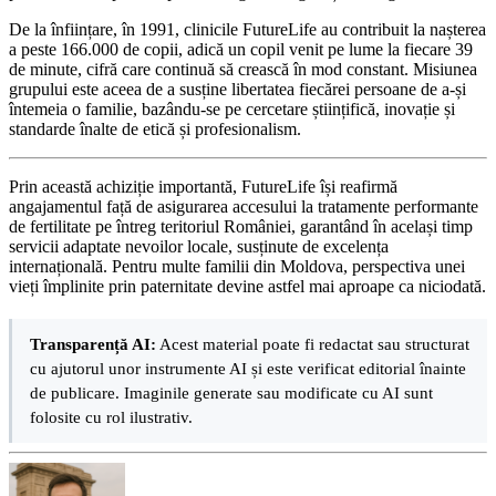
De la înființare, în 1991, clinicile FutureLife au contribuit la nașterea
a peste 166.000 de copii, adică un copil venit pe lume la fiecare 39
de minute, cifră care continuă să crească în mod constant. Misiunea
grupului este aceea de a susține libertatea fiecărei persoane de a-și
întemeia o familie, bazându-se pe cercetare științifică, inovație și
standarde înalte de etică și profesionalism.
Prin această achiziție importantă, FutureLife își reafirmă
angajamentul față de asigurarea accesului la tratamente performante
de fertilitate pe întreg teritoriul României, garantând în același timp
servicii adaptate nevoilor locale, susținute de excelența
internațională. Pentru multe familii din Moldova, perspectiva unei
vieți împlinite prin paternitate devine astfel mai aproape ca niciodată.
Transparență AI:
Acest material poate fi redactat sau structurat
cu ajutorul unor instrumente AI și este verificat editorial înainte
de publicare. Imaginile generate sau modificate cu AI sunt
folosite cu rol ilustrativ.