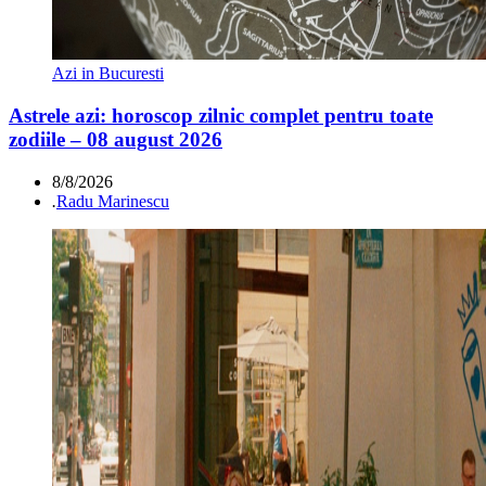
Azi in Bucuresti
Astrele azi: horoscop zilnic complet pentru toate
zodiile – 08 august 2026
8/8/2026
.
Radu Marinescu