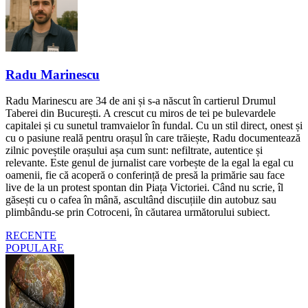
Radu Marinescu
Radu Marinescu are 34 de ani și s-a născut în cartierul Drumul
Taberei din București. A crescut cu miros de tei pe bulevardele
capitalei și cu sunetul tramvaielor în fundal. Cu un stil direct, onest și
cu o pasiune reală pentru orașul în care trăiește, Radu documentează
zilnic poveștile orașului așa cum sunt: nefiltrate, autentice și
relevante. Este genul de jurnalist care vorbește de la egal la egal cu
oamenii, fie că acoperă o conferință de presă la primărie sau face
live de la un protest spontan din Piața Victoriei. Când nu scrie, îl
găsești cu o cafea în mână, ascultând discuțiile din autobuz sau
plimbându-se prin Cotroceni, în căutarea următorului subiect.
RECENTE
POPULARE