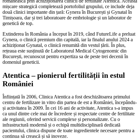
românească prin achiziționarea clinicii de fertilitate Atentica. Această
mișcare strategică completează portofoliul grupului, ce include deja
două clinici importante din țară: Gynera în București și Gynatal în
Timișoara, dar și trei laboratoare de embriologie și un laborator de
genetică de top.
Extinderea în România a început în 2019, când FutureLife a preluat
Gynera, o clinică premium din capitală, iar la finalul anului 2024 a
achiziționat Gynatal, o clinică renumită din vestul țării. În plus,
rețeaua este susținută de Laboratorul Medical Cytogenomic din
București, recunoscut pentru expertiza sa de peste trei decenii în
domeniul geneticii.
Atentica – pionierul fertilității în estul
României
Înființată în 2006, Clinica Atentica a fost deschizătoarea primului
centru de fertilizare in vitro din partea de est a României, începându-
și activitatea în 2009. În cei 16 ani de activitate, Atentica s-a impus
ca unul dintre cele mai de încredere și respectate centre de fertilitate
ale regiunii, oferind servicii complexe și personalizate. Cu o
infrastructură modernă și o echipă multidisciplinară dedicată
pacientului, clinica dispune de toate ingredientele necesare pentru a
continua să crească și să inoveze.