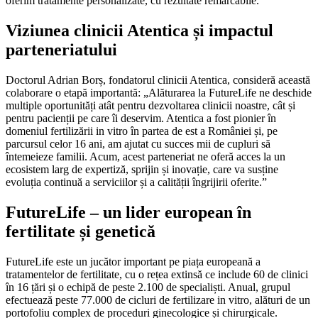
oferim tratamente personalizate, cu rezultate remarcabile.”
Viziunea clinicii Atentica și impactul
parteneriatului
Doctorul Adrian Borș, fondatorul clinicii Atentica, consideră această
colaborare o etapă importantă: „Alăturarea la FutureLife ne deschide
multiple oportunități atât pentru dezvoltarea clinicii noastre, cât și
pentru pacienții pe care îi deservim. Atentica a fost pionier în
domeniul fertilizării in vitro în partea de est a României și, pe
parcursul celor 16 ani, am ajutat cu succes mii de cupluri să
întemeieze familii. Acum, acest parteneriat ne oferă acces la un
ecosistem larg de expertiză, sprijin și inovație, care va susține
evoluția continuă a serviciilor și a calității îngrijirii oferite.”
FutureLife – un lider european în
fertilitate și genetică
FutureLife este un jucător important pe piața europeană a
tratamentelor de fertilitate, cu o rețea extinsă ce include 60 de clinici
în 16 țări și o echipă de peste 2.100 de specialiști. Anual, grupul
efectuează peste 77.000 de cicluri de fertilizare in vitro, alături de un
portofoliu complex de proceduri ginecologice și chirurgicale.