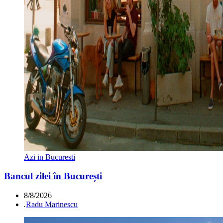
Azi in Bucuresti
Bancul zilei în București
8/8/2026
.
Radu Marinescu