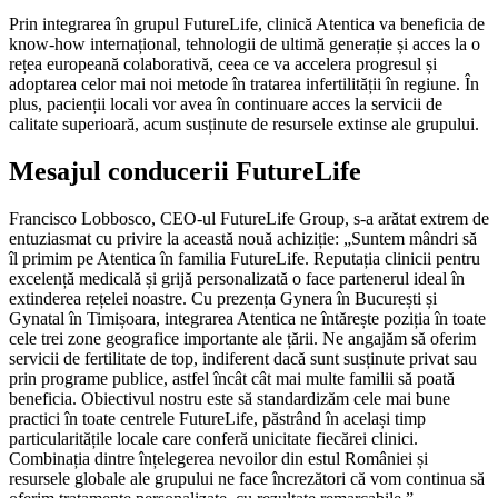
Prin integrarea în grupul FutureLife, clinică Atentica va beneficia de
know-how internațional, tehnologii de ultimă generație și acces la o
rețea europeană colaborativă, ceea ce va accelera progresul și
adoptarea celor mai noi metode în tratarea infertilității în regiune. În
plus, pacienții locali vor avea în continuare acces la servicii de
calitate superioară, acum susținute de resursele extinse ale grupului.
Mesajul conducerii FutureLife
Francisco Lobbosco, CEO-ul FutureLife Group, s-a arătat extrem de
entuziasmat cu privire la această nouă achiziție: „Suntem mândri să
îl primim pe Atentica în familia FutureLife. Reputația clinicii pentru
excelență medicală și grijă personalizată o face partenerul ideal în
extinderea rețelei noastre. Cu prezența Gynera în București și
Gynatal în Timișoara, integrarea Atentica ne întărește poziția în toate
cele trei zone geografice importante ale țării. Ne angajăm să oferim
servicii de fertilitate de top, indiferent dacă sunt susținute privat sau
prin programe publice, astfel încât cât mai multe familii să poată
beneficia. Obiectivul nostru este să standardizăm cele mai bune
practici în toate centrele FutureLife, păstrând în același timp
particularitățile locale care conferă unicitate fiecărei clinici.
Combinația dintre înțelegerea nevoilor din estul României și
resursele globale ale grupului ne face încrezători că vom continua să