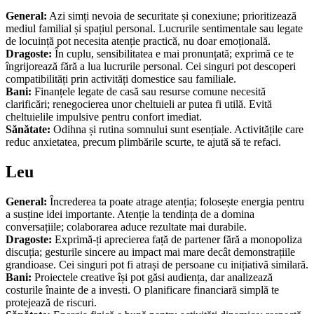
General:
Azi simți nevoia de securitate și conexiune; prioritizează
mediul familial și spațiul personal. Lucrurile sentimentale sau legate
de locuință pot necesita atenție practică, nu doar emoțională.
Dragoste:
În cuplu, sensibilitatea e mai pronunțată; exprimă ce te
îngrijorează fără a lua lucrurile personal. Cei singuri pot descoperi
compatibilități prin activități domestice sau familiale.
Bani:
Finanțele legate de casă sau resurse comune necesită
clarificări; renegocierea unor cheltuieli ar putea fi utilă. Evită
cheltuielile impulsive pentru confort imediat.
Sănătate:
Odihna și rutina somnului sunt esențiale. Activitățile care
reduc anxietatea, precum plimbările scurte, te ajută să te refaci.
Leu
General:
Încrederea ta poate atrage atenția; folosește energia pentru
a susține idei importante. Atenție la tendința de a domina
conversațiile; colaborarea aduce rezultate mai durabile.
Dragoste:
Exprimă-ți aprecierea față de partener fără a monopoliza
discuția; gesturile sincere au impact mai mare decât demonstrațiile
grandioase. Cei singuri pot fi atrași de persoane cu inițiativă similară.
Bani:
Proiectele creative își pot găsi audiența, dar analizează
costurile înainte de a investi. O planificare financiară simplă te
protejează de riscuri.