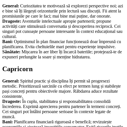
General:
Curiozitatea te motivează să explorezi perspective noi; azi
e bine să îți lărgești orizonturile prin lectură sau discuții. Fii atent la
promisiunile pe care le faci; mai bine mai puține, dar onorate.
Dragoste:
Aventurile intelectuale apropie partenerii; propune
activități care stimulează conversatia și descoperirea reciprocă. Cei
singuri pot cunoaște persoane interesante în context educațional sau
cultural.
Bani:
Optimismul în plan financiar funcționează doar împreună cu
planificarea. Evita cheltuielile mari pentru experiențe impulsive.
Sănătate:
Mișcarea în aer liber îți încarcă bateriile; protejează-te de
expuneri prelungite la soare și menține hidratarea.
Capricorn
General:
Spiritul practic și disciplina îți permit să progresezi
metodic. Prioritizează sarcinile cu efect pe termen lung și stabilește
pași concreți pentru obiectivele majore. Răbdarea aduce rezultate
consistente.
Dragoste:
În cuplu, stabilitatea și responsabilitatea consolidă
încrederea. Exprimă aprecierea pentru partener în termeni concreți.
Cei singuri pot întâlni persoane serioase în contexte legate de
muncă.
Bani:
Planificarea financiară riguroasă e benefică; revizuiește
economiile și ajustează investițiile conservator. Evită riscurile inutile.