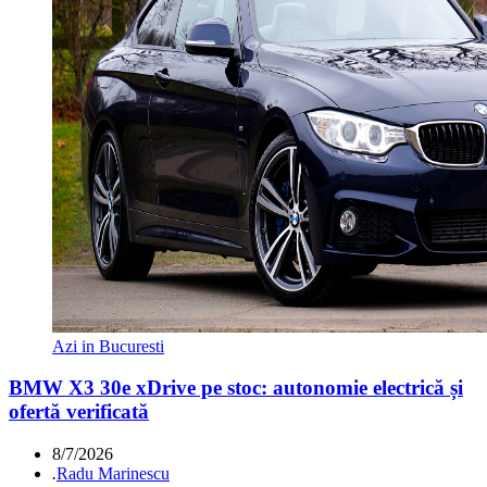
Azi in Bucuresti
BMW X3 30e xDrive pe stoc: autonomie electrică și
ofertă verificată
8/7/2026
.
Radu Marinescu