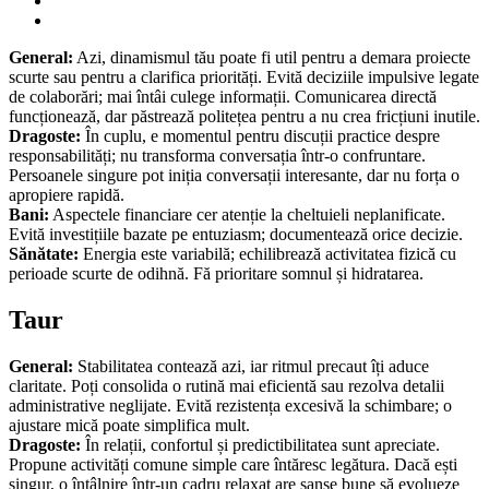
General:
Azi, dinamismul tău poate fi util pentru a demara proiecte
scurte sau pentru a clarifica priorități. Evită deciziile impulsive legate
de colaborări; mai întâi culege informații. Comunicarea directă
funcționează, dar păstrează politețea pentru a nu crea fricțiuni inutile.
Dragoste:
În cuplu, e momentul pentru discuții practice despre
responsabilități; nu transforma conversația într-o confruntare.
Persoanele singure pot iniția conversații interesante, dar nu forța o
apropiere rapidă.
Bani:
Aspectele financiare cer atenție la cheltuieli neplanificate.
Evită investițiile bazate pe entuziasm; documentează orice decizie.
Sănătate:
Energia este variabilă; echilibrează activitatea fizică cu
perioade scurte de odihnă. Fă prioritare somnul și hidratarea.
Taur
General:
Stabilitatea contează azi, iar ritmul precaut îți aduce
claritate. Poți consolida o rutină mai eficientă sau rezolva detalii
administrative neglijate. Evită rezistența excesivă la schimbare; o
ajustare mică poate simplifica mult.
Dragoste:
În relații, confortul și predictibilitatea sunt apreciate.
Propune activități comune simple care întăresc legătura. Dacă ești
singur, o întâlnire într-un cadru relaxat are șanse bune să evolueze