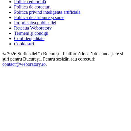
Politica editorială
Politica de corecturi
Politica privind inteligența artificială
Politica de atribuire și surse
Proprietatea publicației
Rețeaua Weboratory
Termeni și condiții
Confidențialitate
Cookie-uri
©
2026
Știrile zilei în București
. Platformă locală de cunoaștere și
știri pentru
București
. Pentru sesizări sau corecturi:
contact@weboratory.ro
.