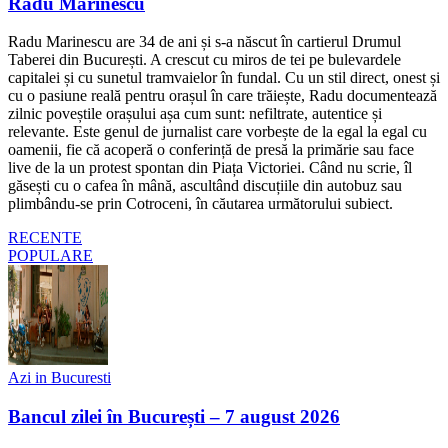
Radu Marinescu
Radu Marinescu are 34 de ani și s-a născut în cartierul Drumul
Taberei din București. A crescut cu miros de tei pe bulevardele
capitalei și cu sunetul tramvaielor în fundal. Cu un stil direct, onest și
cu o pasiune reală pentru orașul în care trăiește, Radu documentează
zilnic poveștile orașului așa cum sunt: nefiltrate, autentice și
relevante. Este genul de jurnalist care vorbește de la egal la egal cu
oamenii, fie că acoperă o conferință de presă la primărie sau face
live de la un protest spontan din Piața Victoriei. Când nu scrie, îl
găsești cu o cafea în mână, ascultând discuțiile din autobuz sau
plimbându-se prin Cotroceni, în căutarea următorului subiect.
RECENTE
POPULARE
Azi in Bucuresti
Bancul zilei în București – 7 august 2026