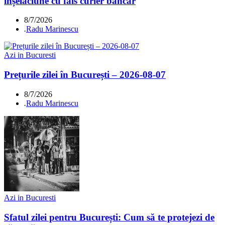
înșelăciune cu fals curier bancar
8/7/2026
.
Radu Marinescu
Azi in Bucuresti
Prețurile zilei în București – 2026-08-07
8/7/2026
.
Radu Marinescu
Azi in Bucuresti
Sfatul zilei pentru București: Cum să te protejezi de