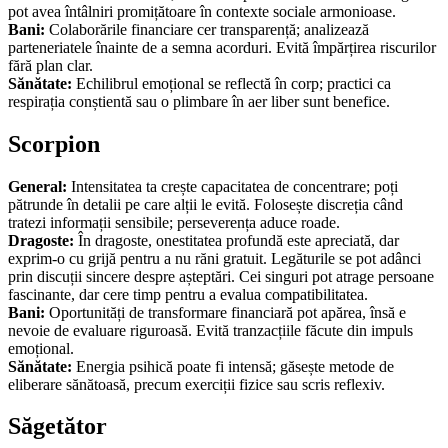
pot avea întâlniri promițătoare în contexte sociale armonioase.
Bani:
Colaborările financiare cer transparență; analizează
parteneriatele înainte de a semna acorduri. Evită împărțirea riscurilor
fără plan clar.
Sănătate:
Echilibrul emoțional se reflectă în corp; practici ca
respirația conștientă sau o plimbare în aer liber sunt benefice.
Scorpion
General:
Intensitatea ta crește capacitatea de concentrare; poți
pătrunde în detalii pe care alții le evită. Folosește discreția când
tratezi informații sensibile; perseverența aduce roade.
Dragoste:
În dragoste, onestitatea profundă este apreciată, dar
exprim-o cu grijă pentru a nu răni gratuit. Legăturile se pot adânci
prin discuții sincere despre așteptări. Cei singuri pot atrage persoane
fascinante, dar cere timp pentru a evalua compatibilitatea.
Bani:
Oportunități de transformare financiară pot apărea, însă e
nevoie de evaluare riguroasă. Evită tranzacțiile făcute din impuls
emoțional.
Sănătate:
Energia psihică poate fi intensă; găsește metode de
eliberare sănătoasă, precum exerciții fizice sau scris reflexiv.
Săgetător