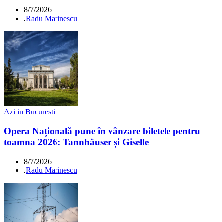
8/7/2026
.
Radu Marinescu
Azi in Bucuresti
Opera Națională pune în vânzare biletele pentru
toamna 2026: Tannhäuser și Giselle
8/7/2026
.
Radu Marinescu