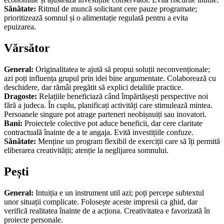
Sănătate:
Ritmul de muncă solicitant cere pauze programate;
prioritizează somnul și o alimentație regulată pentru a evita
epuizarea.
Vărsător
General:
Originalitatea te ajută să propui soluții neconvenționale;
azi poți influența grupul prin idei bine argumentate. Colaborează cu
deschidere, dar rămâi pregătit să explici detaliile practice.
Dragoste:
Relațiile beneficiază când împărtășești perspective noi
fără a judeca. În cuplu, planificați activități care stimulează mintea.
Persoanele singure pot atrage parteneri neobișnuiți sau inovatori.
Bani:
Proiectele colective pot aduce beneficii, dar cere claritate
contractuală înainte de a te angaja. Evită investițiile confuze.
Sănătate:
Menține un program flexibil de exerciții care să îți permită
eliberarea creativității; atenție la neglijarea somnului.
Pești
General:
Intuiția e un instrument util azi; poți percepe subtextul
unor situații complicate. Folosește aceste impresii ca ghid, dar
verifică realitatea înainte de a acționa. Creativitatea e favorizată în
proiecte personale.