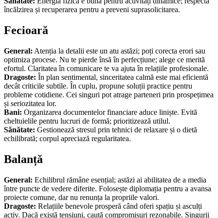
Sănătate:
Energia fizică e bună pentru activități dinamice; respectă
încălzirea și recuperarea pentru a preveni suprasolicitarea.
Fecioară
General:
Atenția la detalii este un atu astăzi; poți corecta erori sau
optimiza procese. Nu te pierde însă în perfecțiune; alege ce merită
efortul. Claritatea în comunicare te va ajuta în relațiile profesionale.
Dragoste:
În plan sentimental, sinceritatea calmă este mai eficientă
decât criticile subtile. În cuplu, propune soluții practice pentru
probleme cotidiene. Cei singuri pot atrage parteneri prin prospețimea
și seriozitatea lor.
Bani:
Organizarea documentelor financiare aduce liniște. Evită
cheltuielile pentru lucruri de formă; prioritizează utilul.
Sănătate:
Gestionează stresul prin tehnici de relaxare și o dietă
echilibrată; corpul apreciază regularitatea.
Balanță
General:
Echilibrul rămâne esențial; astăzi ai abilitatea de a media
între puncte de vedere diferite. Folosește diplomația pentru a avansa
proiecte comune, dar nu renunța la propriile valori.
Dragoste:
Relațiile benevole prosperă când oferi spațiu și asculți
activ. Dacă există tensiuni, caută compromisuri rezonabile. Singurii