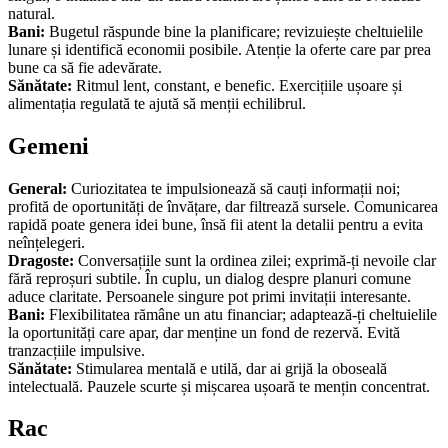
natural.
Bani:
Bugetul răspunde bine la planificare; revizuiește cheltuielile
lunare și identifică economii posibile. Atenție la oferte care par prea
bune ca să fie adevărate.
Sănătate:
Ritmul lent, constant, e benefic. Exercițiile ușoare și
alimentația regulată te ajută să menții echilibrul.
Gemeni
General:
Curiozitatea te impulsionează să cauți informații noi;
profită de oportunități de învățare, dar filtrează sursele. Comunicarea
rapidă poate genera idei bune, însă fii atent la detalii pentru a evita
neînțelegeri.
Dragoste:
Conversațiile sunt la ordinea zilei; exprimă-ți nevoile clar
fără reproșuri subtile. În cuplu, un dialog despre planuri comune
aduce claritate. Persoanele singure pot primi invitații interesante.
Bani:
Flexibilitatea rămâne un atu financiar; adaptează-ți cheltuielile
la oportunități care apar, dar menține un fond de rezervă. Evită
tranzacțiile impulsive.
Sănătate:
Stimularea mentală e utilă, dar ai grijă la oboseală
intelectuală. Pauzele scurte și mișcarea ușoară te mențin concentrat.
Rac