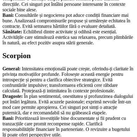
direcțiile. Cei singuri pot întâlni persoane interesante în contexte
sociale bine alese.
Bani:
Consultările și negocierea pot aduce condiții financiare mai
bune. Analizează compromisurile propuse și urmărește echitatea în
contracte. Evită semnarea hârtiilor fără o evaluare detaliată.
Sănătate:
Echilibrul dintre activitate și odihnă este esențial.
Activitățile care stimulează estetica sau relaxarea, precum plimbările
în natură, au efect pozitiv asupra stării generale.
Scorpion
General:
Intensitatea emoțională poate crește, oferindu-ți claritate în
privința motivațiilor profunde. Folosește această energie pentru
introspecție și pentru a clarifica obiective strategice. Evită
confruntările impulsive; transformarea eficientă cere răbdare
calculată. Protejează-ți intimitatea în contexte profesionale.
Dragoste:
În plan sentimental, onestitatea și profunzimea dialogului
pot întări legătura. Evită acuzele pasionale; exprimă nevoile într-un
mod care permite apropierea. Cei singuri pot simți o atracție
puternică, dar e recomandabil să nu grăbească etapele.
Bani:
Prioritizează investițiile bine documentate și fii prudent cu
tranzacțiile care promit recompense rapide. Clarifică
responsabilitățile financiare în parteneriate. O revizuire a bugetului
îți poate oferi perspective utile.