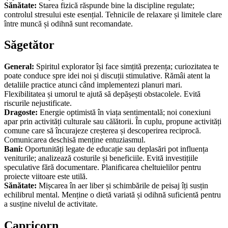
Sănătate:
Starea fizică răspunde bine la discipline regulate;
controlul stresului este esențial. Tehnicile de relaxare și limitele clare
între muncă și odihnă sunt recomandate.
Săgetător
General:
Spiritul explorator își face simțită prezența; curiozitatea te
poate conduce spre idei noi și discuții stimulative. Rămâi atent la
detaliile practice atunci când implementezi planuri mari.
Flexibilitatea și umorul te ajută să depășești obstacolele. Evită
riscurile nejustificate.
Dragoste:
Energie optimistă în viața sentimentală; noi conexiuni
apar prin activități culturale sau călătorii. În cuplu, propune activități
comune care să încurajeze creșterea și descoperirea reciprocă.
Comunicarea deschisă menține entuziasmul.
Bani:
Oportunități legate de educație sau deplasări pot influența
veniturile; analizează costurile și beneficiile. Evită investițiile
speculative fără documentare. Planificarea cheltuielilor pentru
proiecte viitoare este utilă.
Sănătate:
Mișcarea în aer liber și schimbările de peisaj îți susțin
echilibrul mental. Menține o dietă variată și odihnă suficientă pentru
a susține nivelul de activitate.
Capricorn