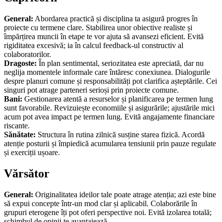
General:
Abordarea practică și disciplina ta asigură progres în
proiecte cu termene clare. Stabilirea unor obiective realiste și
împărțirea muncii în etape te vor ajuta să avansezi eficient. Evită
rigiditatea excesivă; ia în calcul feedback-ul constructiv al
colaboratorilor.
Dragoste:
În plan sentimental, seriozitatea este apreciată, dar nu
neglija momentele informale care întăresc conexiunea. Dialogurile
despre planuri comune și responsabilități pot clarifica așteptările. Cei
singuri pot atrage parteneri serioși prin proiecte comune.
Bani:
Gestionarea atentă a resurselor și planificarea pe termen lung
sunt favorabile. Revizuiește economiile și asigurările; ajustările mici
acum pot avea impact pe termen lung. Evită angajamente financiare
riscante.
Sănătate:
Structura în rutina zilnică susține starea fizică. Acordă
atenție posturii și împiedică acumularea tensiunii prin pauze regulate
și exerciții ușoare.
Vărsător
General:
Originalitatea ideilor tale poate atrage atenția; azi este bine
să expui concepte într-un mod clar și aplicabil. Colaborările în
grupuri eterogene îți pot oferi perspective noi. Evită izolarea totală;
schimbul de opinii te avantajează.