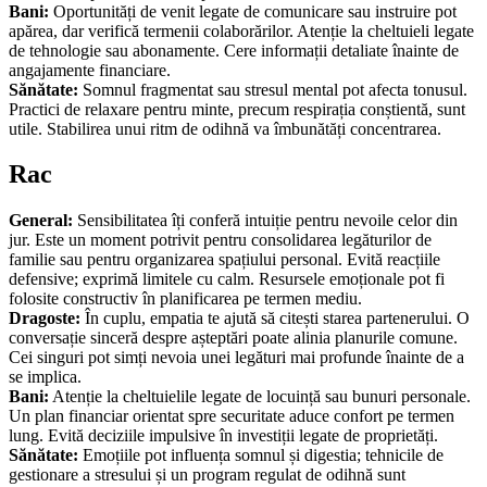
Bani:
Oportunități de venit legate de comunicare sau instruire pot
apărea, dar verifică termenii colaborărilor. Atenție la cheltuieli legate
de tehnologie sau abonamente. Cere informații detaliate înainte de
angajamente financiare.
Sănătate:
Somnul fragmentat sau stresul mental pot afecta tonusul.
Practici de relaxare pentru minte, precum respirația conștientă, sunt
utile. Stabilirea unui ritm de odihnă va îmbunătăți concentrarea.
Rac
General:
Sensibilitatea îți conferă intuiție pentru nevoile celor din
jur. Este un moment potrivit pentru consolidarea legăturilor de
familie sau pentru organizarea spațiului personal. Evită reacțiile
defensive; exprimă limitele cu calm. Resursele emoționale pot fi
folosite constructiv în planificarea pe termen mediu.
Dragoste:
În cuplu, empatia te ajută să citești starea partenerului. O
conversație sinceră despre așteptări poate alinia planurile comune.
Cei singuri pot simți nevoia unei legături mai profunde înainte de a
se implica.
Bani:
Atenție la cheltuielile legate de locuință sau bunuri personale.
Un plan financiar orientat spre securitate aduce confort pe termen
lung. Evită deciziile impulsive în investiții legate de proprietăți.
Sănătate:
Emoțiile pot influența somnul și digestia; tehnicile de
gestionare a stresului și un program regulat de odihnă sunt