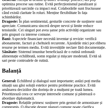
optimiza procese sau rutine. Evită perfecționismul paralizant și
prioritizează sarcinile cu impact real. Colaborările sunt fructuoase
când există claritate în roluri. Menține flexibilitate în fața
schimbărilor.
Dragoste:
În plan sentimental, gesturile concrete de susținere sunt
apreciate. Comunicarea sinceră despre nevoi și limite reduce
tensiunile. Cei singuri pot avea șanse prin activități organizate sau
prin grupuri cu interese comune.
Bani:
Aspectele financiare necesită inventar și revizie: verifică
abonamente, facturi și cheltuieli recurente. Ajustările mici pot elibera
resurse pe termen mediu. Evită investițiile neclare fără documentație.
Sănătate:
Sistemul imunitar beneficiază de o rutină ordonată:
alimentație echilibrată, somn regulat și mișcare moderată. Evită să
sari peste controalele de rutină.
Balanță
General:
Echilibrul și dialogul sunt importante; astăzi poți media
situații sau găsi soluții estetice pentru probleme practice. Evită
amânarea deciziilor din dorința de a mulțumi pe toată lumea.
Prioritizează ceea ce servește interesele comune și păstrează o
abordare diplomatică.
Dragoste:
Relațiile primesc susținere prin gesturi de armonizare și
compromis. O discuție despre planuri comune poate clarifica