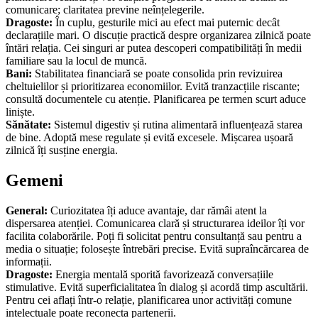
comunicare; claritatea previne neînțelegerile.
Dragoste:
În cuplu, gesturile mici au efect mai puternic decât
declarațiile mari. O discuție practică despre organizarea zilnică poate
întări relația. Cei singuri ar putea descoperi compatibilități în medii
familiare sau la locul de muncă.
Bani:
Stabilitatea financiară se poate consolida prin revizuirea
cheltuielilor și prioritizarea economiilor. Evită tranzacțiile riscante;
consultă documentele cu atenție. Planificarea pe termen scurt aduce
liniște.
Sănătate:
Sistemul digestiv și rutina alimentară influențează starea
de bine. Adoptă mese regulate și evită excesele. Mișcarea ușoară
zilnică îți susține energia.
Gemeni
General:
Curiozitatea îți aduce avantaje, dar rămâi atent la
dispersarea atenției. Comunicarea clară și structurarea ideilor îți vor
facilita colaborările. Poți fi solicitat pentru consultanță sau pentru a
media o situație; folosește întrebări precise. Evită supraîncărcarea de
informații.
Dragoste:
Energia mentală sporită favorizează conversațiile
stimulative. Evită superficialitatea în dialog și acordă timp ascultării.
Pentru cei aflați într-o relație, planificarea unor activități comune
intelectuale poate reconecta partenerii.