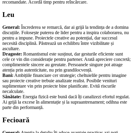
recomandate. Acordă timp pentru reîncărcare.
Leu
General:
Încrederea se remarcă, dar ai grijă la tendința de a domina
discuțiile. Folosește puterea de lider pentru a inspira colaborarea, nu
pentru a impune. Proiectele creative au potențial, dar succesul
necesită disciplină. Păstrează un echilibru între vizibilitate și
ascultare.
Dragoste:
Romantismul este susținut, dar gesturile eficiente sunt
cele ce vin din considerație pentru partener. Arată apreciere concretă;
complimentele sincere au greutate. Persoanele singure pot atrage
atenția prin autenticitate, nu prin grandilocvență.
Bani:
Ambițiile financiare cer strategie; cheltuielile pentru imagine
sau proiecte creative trebuie analizate realist. Posibile venituri
suplimentare vin prin proiecte bine planificate. Evită riscurile
necalculate.
Sănătate:
Energia fizică este bună dacă îți canalizezi efortul regulat.
Ai grijă la excese în alimentație și la supraantrenament; odihna este
parte din performanță.
Fecioară
General:
Atenția la detaliu îți aduce avantaje practice; azi poți