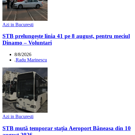
Azi in Bucuresti
STB prelungește linia 41 pe 8 august, pentru meciul
Dinamo – Voluntari
8/8/2026
.
Radu Marinescu
Azi in Bucuresti
STB mută temporar stația Aeroport Băneasa din 10
august 2026