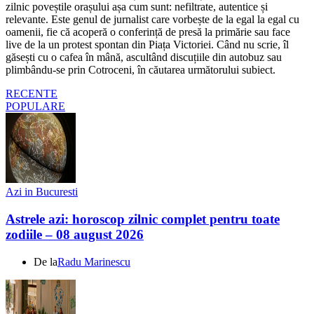
zilnic poveștile orașului așa cum sunt: nefiltrate, autentice și
relevante. Este genul de jurnalist care vorbește de la egal la egal cu
oamenii, fie că acoperă o conferință de presă la primărie sau face
live de la un protest spontan din Piața Victoriei. Când nu scrie, îl
găsești cu o cafea în mână, ascultând discuțiile din autobuz sau
plimbându-se prin Cotroceni, în căutarea următorului subiect.
RECENTE
POPULARE
Azi in Bucuresti
Astrele azi: horoscop zilnic complet pentru toate
zodiile – 08 august 2026
De la
Radu Marinescu