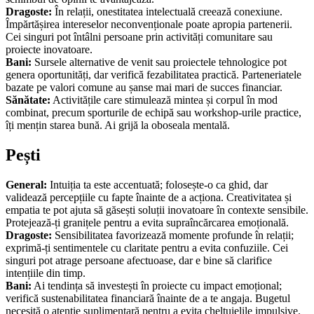
Dragoste:
În relații, onestitatea intelectuală creează conexiune.
Împărtășirea intereselor neconvenționale poate apropia partenerii.
Cei singuri pot întâlni persoane prin activități comunitare sau
proiecte inovatoare.
Bani:
Sursele alternative de venit sau proiectele tehnologice pot
genera oportunități, dar verifică fezabilitatea practică. Parteneriatele
bazate pe valori comune au șanse mai mari de succes financiar.
Sănătate:
Activitățile care stimulează mintea și corpul în mod
combinat, precum sporturile de echipă sau workshop-urile practice,
îți mențin starea bună. Ai grijă la oboseala mentală.
Pești
General:
Intuiția ta este accentuată; folosește-o ca ghid, dar
validează percepțiile cu fapte înainte de a acționa. Creativitatea și
empatia te pot ajuta să găsești soluții inovatoare în contexte sensibile.
Protejează-ți granițele pentru a evita supraîncărcarea emoțională.
Dragoste:
Sensibilitatea favorizează momente profunde în relații;
exprimă-ți sentimentele cu claritate pentru a evita confuziile. Cei
singuri pot atrage persoane afectuoase, dar e bine să clarifice
intențiile din timp.
Bani:
Ai tendința să investești în proiecte cu impact emoțional;
verifică sustenabilitatea financiară înainte de a te angaja. Bugetul
necesită o atenție suplimentară pentru a evita cheltuielile impulsive.