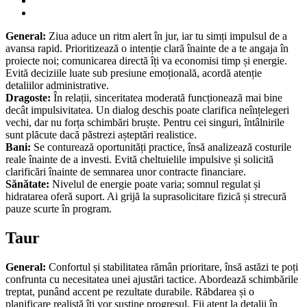
General:
Ziua aduce un ritm alert în jur, iar tu simți impulsul de a
avansa rapid. Prioritizează o intenție clară înainte de a te angaja în
proiecte noi; comunicarea directă îți va economisi timp și energie.
Evită deciziile luate sub presiune emoțională, acordă atenție
detaliilor administrative.
Dragoste:
În relații, sinceritatea moderată funcționează mai bine
decât impulsivitatea. Un dialog deschis poate clarifica neînțelegeri
vechi, dar nu forța schimbări bruște. Pentru cei singuri, întâlnirile
sunt plăcute dacă păstrezi așteptări realistice.
Bani:
Se conturează oportunități practice, însă analizează costurile
reale înainte de a investi. Evită cheltuielile impulsive și solicită
clarificări înainte de semnarea unor contracte financiare.
Sănătate:
Nivelul de energie poate varia; somnul regulat și
hidratarea oferă suport. Ai grijă la suprasolicitare fizică și strecură
pauze scurte în program.
Taur
General:
Confortul și stabilitatea rămân prioritare, însă astăzi te poți
confrunta cu necesitatea unei ajustări tactice. Abordează schimbările
treptat, punând accent pe rezultate durabile. Răbdarea și o
planificare realistă îți vor susține progresul. Fii atent la detalii în