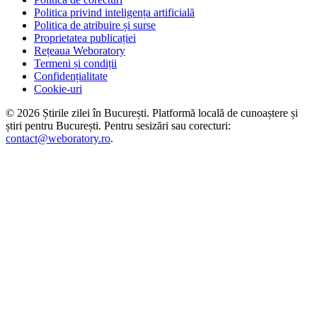
Politica privind inteligența artificială
Politica de atribuire și surse
Proprietatea publicației
Rețeaua Weboratory
Termeni și condiții
Confidențialitate
Cookie-uri
©
2026
Știrile zilei în București
. Platformă locală de cunoaștere și
știri pentru
București
. Pentru sesizări sau corecturi:
contact@weboratory.ro
.