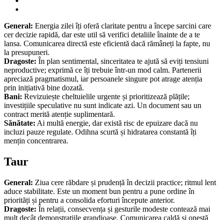
General:
Energia zilei îți oferă claritate pentru a începe sarcini care
cer decizie rapidă, dar este util să verifici detaliile înainte de a te
lansa. Comunicarea directă este eficientă dacă rămâneți la fapte, nu
la presupuneri.
Dragoste:
În plan sentimental, sinceritatea te ajută să eviți tensiuni
neproductive; exprimă ce îți trebuie într-un mod calm. Partenerii
apreciază pragmatismul, iar persoanele singure pot atrage atenția
prin inițiativă bine dozatǎ.
Bani:
Revizuiește cheltuielile urgente și prioritizează plățile;
investițiile speculative nu sunt indicate azi. Un document sau un
contract merită atenție suplimentară.
Sănătate:
Ai multă energie, dar există risc de epuizare dacă nu
incluzi pauze regulate. Odihna scurtă și hidratarea constantă îți
mențin concentrarea.
Taur
General:
Ziua cere răbdare și prudență în decizii practice; ritmul lent
aduce stabilitate. Este un moment bun pentru a pune ordine în
priorități și pentru a consolida eforturi începute anterior.
Dragoste:
În relații, consecvența și gesturile modeste contează mai
mult decât demonstrațiile grandioase. Comunicarea caldă și onestă