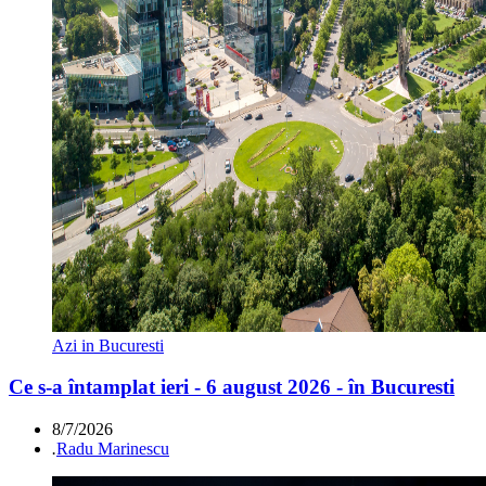
Azi in Bucuresti
Ce s-a întamplat ieri - 6 august 2026 - în Bucuresti
8/7/2026
.
Radu Marinescu