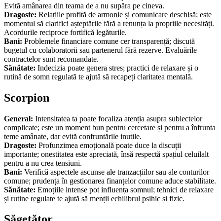
Evită amânarea din teama de a nu supăra pe cineva.
Dragoste:
Relațiile profită de armonie și comunicare deschisă; este
momentul să clarifici așteptările fără a renunța la propriile necesități.
Acordurile reciproce fortifică legăturile.
Bani:
Problemele financiare comune cer transparență; discută
bugetul cu colaboratorii sau partenerul fără rezerve. Evaluările
contractelor sunt recomandate.
Sănătate:
Indecizia poate genera stres; practici de relaxare și o
rutină de somn regulată te ajută să recapeți claritatea mentală.
Scorpion
General:
Intensitatea ta poate focaliza atenția asupra subiectelor
complicate; este un moment bun pentru cercetare și pentru a înfrunta
teme amânate, dar evită confruntările inutile.
Dragoste:
Profunzimea emoțională poate duce la discuții
importante; onestitatea este apreciată, însă respectă spațiul celuilalt
pentru a nu crea tensiuni.
Bani:
Verifică aspectele ascunse ale tranzacțiilor sau ale conturilor
comune; prudența în gestionarea finanțelor comune aduce stabilitate.
Sănătate:
Emoțiile intense pot influența somnul; tehnici de relaxare
și rutine regulate te ajută să menții echilibrul psihic și fizic.
Săgetător