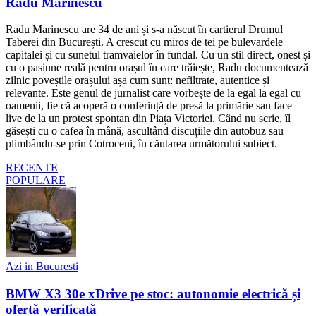
Radu Marinescu
Radu Marinescu are 34 de ani și s-a născut în cartierul Drumul
Taberei din București. A crescut cu miros de tei pe bulevardele
capitalei și cu sunetul tramvaielor în fundal. Cu un stil direct, onest și
cu o pasiune reală pentru orașul în care trăiește, Radu documentează
zilnic poveștile orașului așa cum sunt: nefiltrate, autentice și
relevante. Este genul de jurnalist care vorbește de la egal la egal cu
oamenii, fie că acoperă o conferință de presă la primărie sau face
live de la un protest spontan din Piața Victoriei. Când nu scrie, îl
găsești cu o cafea în mână, ascultând discuțiile din autobuz sau
plimbându-se prin Cotroceni, în căutarea următorului subiect.
RECENTE
POPULARE
Azi in Bucuresti
BMW X3 30e xDrive pe stoc: autonomie electrică și
ofertă verificată