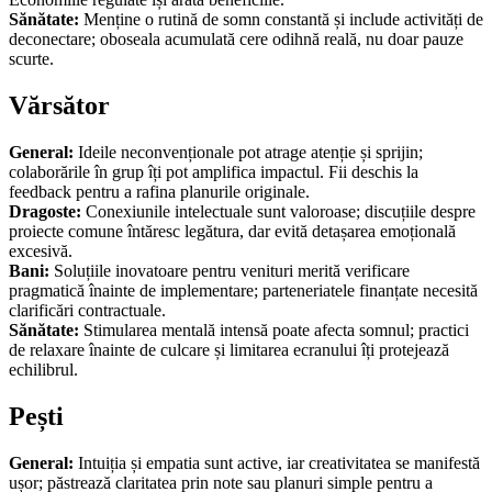
Sănătate:
Menține o rutină de somn constantă și include activități de
deconectare; oboseala acumulată cere odihnă reală, nu doar pauze
scurte.
Vărsător
General:
Ideile neconvenționale pot atrage atenție și sprijin;
colaborările în grup îți pot amplifica impactul. Fii deschis la
feedback pentru a rafina planurile originale.
Dragoste:
Conexiunile intelectuale sunt valoroase; discuțiile despre
proiecte comune întăresc legătura, dar evită detașarea emoțională
excesivă.
Bani:
Soluțiile inovatoare pentru venituri merită verificare
pragmatică înainte de implementare; parteneriatele finanțate necesită
clarificări contractuale.
Sănătate:
Stimularea mentală intensă poate afecta somnul; practici
de relaxare înainte de culcare și limitarea ecranului îți protejează
echilibrul.
Pești
General:
Intuiția și empatia sunt active, iar creativitatea se manifestă
ușor; păstrează claritatea prin note sau planuri simple pentru a