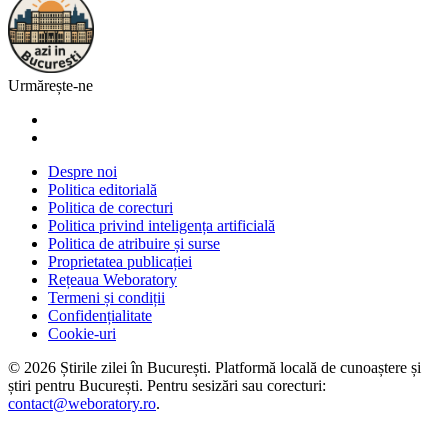
Urmărește-ne
Despre noi
Politica editorială
Politica de corecturi
Politica privind inteligența artificială
Politica de atribuire și surse
Proprietatea publicației
Rețeaua Weboratory
Termeni și condiții
Confidențialitate
Cookie-uri
©
2026
Știrile zilei în București
. Platformă locală de cunoaștere și
știri pentru
București
. Pentru sesizări sau corecturi:
contact@weboratory.ro
.