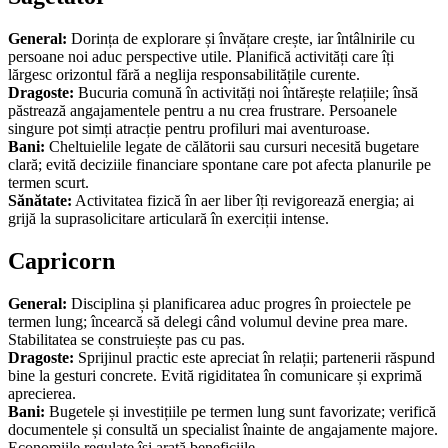
General:
Dorința de explorare și învățare crește, iar întâlnirile cu
persoane noi aduc perspective utile. Planifică activități care îți
lărgesc orizontul fără a neglija responsabilitățile curente.
Dragoste:
Bucuria comună în activități noi întărește relațiile; însă
păstrează angajamentele pentru a nu crea frustrare. Persoanele
singure pot simți atracție pentru profiluri mai aventuroase.
Bani:
Cheltuielile legate de călătorii sau cursuri necesită bugetare
clară; evită deciziile financiare spontane care pot afecta planurile pe
termen scurt.
Sănătate:
Activitatea fizică în aer liber îți revigorează energia; ai
grijă la suprasolicitare articulară în exerciții intense.
Capricorn
General:
Disciplina și planificarea aduc progres în proiectele pe
termen lung; încearcă să delegi când volumul devine prea mare.
Stabilitatea se construiește pas cu pas.
Dragoste:
Sprijinul practic este apreciat în relații; partenerii răspund
bine la gesturi concrete. Evită rigiditatea în comunicare și exprimă
aprecierea.
Bani:
Bugetele și investițiile pe termen lung sunt favorizate; verifică
documentele și consultă un specialist înainte de angajamente majore.
Economiile regulate își arată beneficiile.