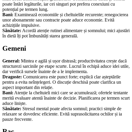
poate întări legăturile, iar cei singuri pot prefera conexiuni cu
potențial pe termen lung.
Bani:
Examinează economiile și cheltuielile recurente; renegocierea
unor abonamente sau contracte poate aduce economie. Evită
achizițiile impulsive.
Sănătate:
Acordă atenție rutinei alimentare și somnului; mici ajustări
în dietă îți pot îmbunătăți starea generală.
Gemeni
General:
Mintea e agilă și ușor distrasă; productivitatea crește dacă
structurezi sarcinile pe etape scurte. Lucrul în echipă aduce idei utile,
dar verifică sursele înainte de a le implementa.
Dragoste:
Comunicarea este punct forte; explică clar așteptările
pentru a evita neînțelegeri. O discuție deschisă poate clarifica un
aspect important din relație.
Bani:
Atenție la cheltuieli mici care se acumulează; ofertele tentante
merită evaluare atentă înainte de decizie. Planificarea pe termen scurt
aduce liniște.
Sănătate:
Stresul mental poate afecta somnul; practici simple de
relaxare se dovedesc eficiente. Evită suprasolicitarea ochilor și ia
pauze frecvente.
Rac