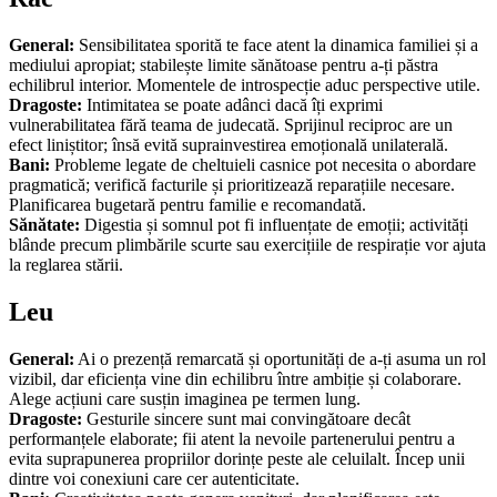
General:
Sensibilitatea sporită te face atent la dinamica familiei și a
mediului apropiat; stabilește limite sănătoase pentru a-ți păstra
echilibrul interior. Momentele de introspecție aduc perspective utile.
Dragoste:
Intimitatea se poate adânci dacă îți exprimi
vulnerabilitatea fără teama de judecată. Sprijinul reciproc are un
efect liniștitor; însă evită suprainvestirea emoțională unilaterală.
Bani:
Probleme legate de cheltuieli casnice pot necesita o abordare
pragmatică; verifică facturile și prioritizează reparațiile necesare.
Planificarea bugetară pentru familie e recomandată.
Sănătate:
Digestia și somnul pot fi influențate de emoții; activități
blânde precum plimbările scurte sau exercițiile de respirație vor ajuta
la reglarea stării.
Leu
General:
Ai o prezență remarcată și oportunități de a-ți asuma un rol
vizibil, dar eficiența vine din echilibru între ambiție și colaborare.
Alege acțiuni care susțin imaginea pe termen lung.
Dragoste:
Gesturile sincere sunt mai convingătoare decât
performanțele elaborate; fii atent la nevoile partenerului pentru a
evita suprapunerea propriilor dorințe peste ale celuilalt. Încep unii
dintre voi conexiuni care cer autenticitate.