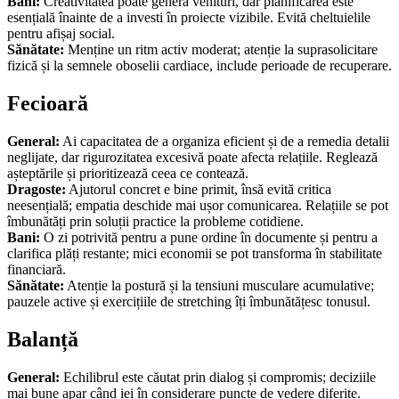
Bani:
Creativitatea poate genera venituri, dar planificarea este
esențială înainte de a investi în proiecte vizibile. Evită cheltuielile
pentru afișaj social.
Sănătate:
Menține un ritm activ moderat; atenție la suprasolicitare
fizică și la semnele oboselii cardiace, include perioade de recuperare.
Fecioară
General:
Ai capacitatea de a organiza eficient și de a remedia detalii
neglijate, dar rigurozitatea excesivă poate afecta relațiile. Reglează
așteptările și prioritizează ceea ce contează.
Dragoste:
Ajutorul concret e bine primit, însă evită critica
neesențială; empatia deschide mai ușor comunicarea. Relațiile se pot
îmbunătăți prin soluții practice la probleme cotidiene.
Bani:
O zi potrivită pentru a pune ordine în documente și pentru a
clarifica plăți restante; mici economii se pot transforma în stabilitate
financiară.
Sănătate:
Atenție la postură și la tensiuni musculare acumulative;
pauzele active și exercițiile de stretching îți îmbunătățesc tonusul.
Balanță
General:
Echilibrul este căutat prin dialog și compromis; deciziile
mai bune apar când iei în considerare puncte de vedere diferite.