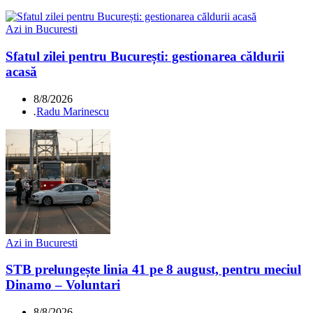
Azi in Bucuresti
Sfatul zilei pentru București: gestionarea căldurii
acasă
8/8/2026
.
Radu Marinescu
Azi in Bucuresti
STB prelungește linia 41 pe 8 august, pentru meciul
Dinamo – Voluntari
8/8/2026