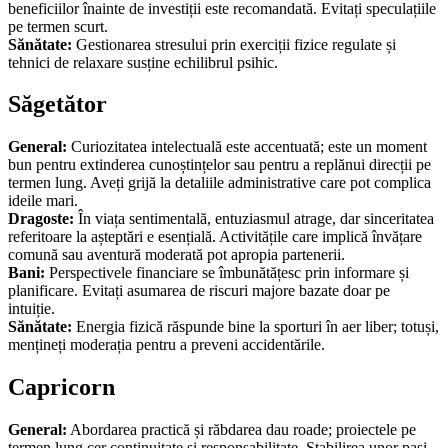
beneficiilor înainte de investiții este recomandată. Evitați speculațiile
pe termen scurt.
Sănătate:
Gestionarea stresului prin exerciții fizice regulate și
tehnici de relaxare susține echilibrul psihic.
Săgetător
General:
Curiozitatea intelectuală este accentuată; este un moment
bun pentru extinderea cunoștințelor sau pentru a replănui direcții pe
termen lung. Aveți grijă la detaliile administrative care pot complica
ideile mari.
Dragoste:
În viața sentimentală, entuziasmul atrage, dar sinceritatea
referitoare la așteptări e esențială. Activitățile care implică învățare
comună sau aventură moderată pot apropia partenerii.
Bani:
Perspectivele financiare se îmbunătățesc prin informare și
planificare. Evitați asumarea de riscuri majore bazate doar pe
intuiție.
Sănătate:
Energia fizică răspunde bine la sporturi în aer liber; totuși,
mențineți moderația pentru a preveni accidentările.
Capricorn
General:
Abordarea practică și răbdarea dau roade; proiectele pe
termen lung cer continuitate și responsabilitate. Stabilirea unor pași