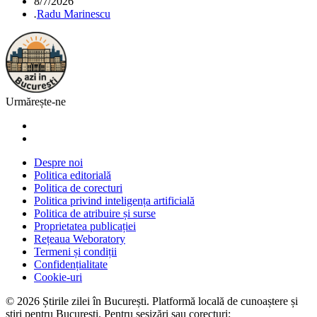
8/7/2026
.
Radu Marinescu
Urmărește-ne
Despre noi
Politica editorială
Politica de corecturi
Politica privind inteligența artificială
Politica de atribuire și surse
Proprietatea publicației
Rețeaua Weboratory
Termeni și condiții
Confidențialitate
Cookie-uri
©
2026
Știrile zilei în București
. Platformă locală de cunoaștere și
știri pentru
București
. Pentru sesizări sau corecturi: