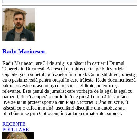
Radu Marinescu
Radu Marinescu are 34 de ani și s-a născut în cartierul Drumul
Taberei din București. A crescut cu miros de tei pe bulevardele
capitalei și cu sunetul tramvaielor în fundal. Cu un stil direct, onest și
cu o pasiune reală pentru orașul în care trăiește, Radu documentează
zilnic poveștile orașului așa cum sunt: nefiltrate, autentice și
relevante. Este genul de jurnalist care vorbește de la egal la egal cu
oamenii, fie că acoperă o conferință de presă la primărie sau face
live de la un protest spontan din Piața Victoriei. Când nu scrie, îl
găsești cu o cafea în mână, ascultând discuțiile din autobuz sau
plimbându-se prin Cotroceni, în căutarea următorului subiect.
RECENTE
POPULARE