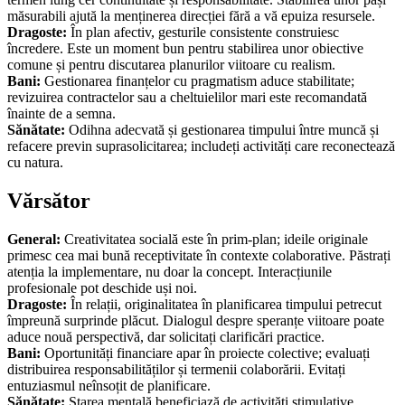
măsurabili ajută la menținerea direcției fără a vă epuiza resursele.
Dragoste:
În plan afectiv, gesturile consistente construiesc
încredere. Este un moment bun pentru stabilirea unor obiective
comune și pentru discutarea planurilor viitoare cu realism.
Bani:
Gestionarea finanțelor cu pragmatism aduce stabilitate;
revizuirea contractelor sau a cheltuielilor mari este recomandată
înainte de a semna.
Sănătate:
Odihna adecvată și gestionarea timpului între muncă și
refacere previn suprasolicitarea; includeți activități care reconectează
cu natura.
Vărsător
General:
Creativitatea socială este în prim-plan; ideile originale
primesc cea mai bună receptivitate în contexte colaborative. Păstrați
atenția la implementare, nu doar la concept. Interacțiunile
profesionale pot deschide uși noi.
Dragoste:
În relații, originalitatea în planificarea timpului petrecut
împreună surprinde plăcut. Dialogul despre speranțe viitoare poate
aduce nouă perspectivă, dar solicitați clarificări practice.
Bani:
Oportunități financiare apar în proiecte colective; evaluați
distribuirea responsabilităților și termenii colaborării. Evitați
entuziasmul neînsoțit de planificare.
Sănătate:
Starea mentală beneficiază de activități stimulative