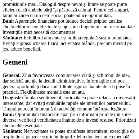
promisiunile mari. Dialogul despre nevoi și limite se poate purta
eficient dacă ambele părți își păstrează calmul. Pentru cei singuri,
familiarizarea cu un cerc social poate aduce oportunități.
Bani:
Aparențele financiare pot induce decizii pripite; analiza
cheltuielilor recent efectuate și ajustarea bugetului sunt recomandate.
Investițiile mici necesită documentare.
Sănătate:
Echilibrul alimentar și odihna regulată susțin imunitatea.
Evitați suprasolicitarea fizică; activitatea blândă, precum mersul pe
jos, aduce beneficii.
Gemeni
General:
Ziua favorizează comunicarea clară și schimbul de idei,
dar solicită atenție la detalii administrative. Informațiile noi pot
genera oportunități dacă sunt filtrate riguros înainte de a fi puse în
practică. Flexibilitatea mentală este un atu.
Dragoste:
În plan sentimental, curiozitatea poate relansa conversații
interesante, dar evitați evaluările rapide ale intențiilor partenerului.
Timpul petrecut împreună în activități comune întărește legătura.
Bani:
Oportunități financiare apar prin informații primite din surse
diverse; verificați veridicitatea înainte de a investi resurse. Prioritizați
cheltuielile esențiale.
Sănătate:
Nervozitatea se poate manifesta intermitent; exercițiile de
respirație și pauzele scurte în timpul zilei reduc tensiunea mentală.