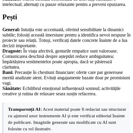
intelectual; alternați cu pauze relaxante pentru a preveni epuizarea.
Pești
General:
Intuiția este accentuată, oferind sensibilitate la dinamici
subtile; folosiți această imersiune pentru a identifica nevoi nespuse în
proiecte sau relații. Totuși, verificați datele concrete înainte de a lua
decizii importante.
Dragoste:
În viața afectivă, gesturile empatice sunt valoroase.
Comunicarea deschisă despre așteptări reduce ambiguitatea;
împărtășirea sentimentelor poate apropia, dacă se păstrează
claritatea.
Bani:
Precauție în chestiuni financiare: oferte care par generoase
merită analizate atent. Evitați angajamente bazate doar pe promisiuni
vagi.
Sănătate:
Echilibrul emoțional influențează somnul; activitățile
creative și rutina de relaxare seara susțin refacerea.
Transparență AI:
Acest material poate fi redactat sau structurat
cu ajutorul unor instrumente AI și este verificat editorial înainte
de publicare. Imaginile generate sau modificate cu AI sunt
folosite cu rol ilustrativ.