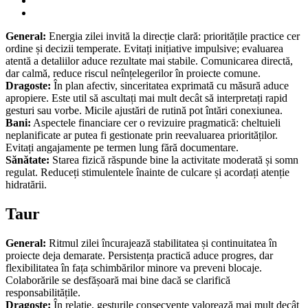
General:
Energia zilei invită la direcție clară: prioritățile practice cer
ordine și decizii temperate. Evitați inițiative impulsive; evaluarea
atentă a detaliilor aduce rezultate mai stabile. Comunicarea directă,
dar calmă, reduce riscul neînțelegerilor în proiecte comune.
Dragoste:
În plan afectiv, sinceritatea exprimată cu măsură aduce
apropiere. Este util să ascultați mai mult decât să interpretați rapid
gesturi sau vorbe. Micile ajustări de rutină pot întări conexiunea.
Bani:
Aspectele financiare cer o revizuire pragmatică: cheltuieli
neplanificate ar putea fi gestionate prin reevaluarea priorităților.
Evitați angajamente pe termen lung fără documentare.
Sănătate:
Starea fizică răspunde bine la activitate moderată și somn
regulat. Reduceți stimulentele înainte de culcare și acordați atenție
hidratării.
Taur
General:
Ritmul zilei încurajează stabilitatea și continuitatea în
proiecte deja demarate. Persistența practică aduce progres, dar
flexibilitatea în fața schimbărilor minore va preveni blocaje.
Colaborările se desfășoară mai bine dacă se clarifică
responsabilitățile.
Dragoste:
În relație, gesturile consecvente valorează mai mult decât