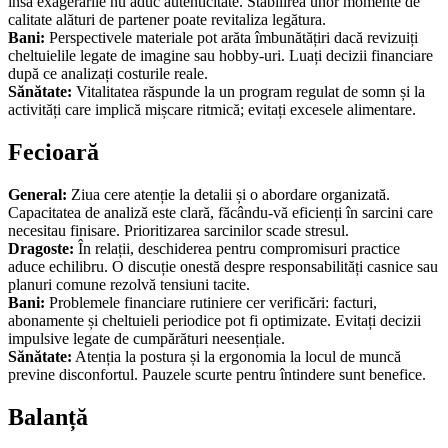
însă exagerările nu aduc autenticitate. Stabilirea unor momente de
calitate alături de partener poate revitaliza legătura.
Bani:
Perspectivele materiale pot arăta îmbunătățiri dacă revizuiți
cheltuielile legate de imagine sau hobby-uri. Luați decizii financiare
după ce analizați costurile reale.
Sănătate:
Vitalitatea răspunde la un program regulat de somn și la
activități care implică mișcare ritmică; evitați excesele alimentare.
Fecioară
General:
Ziua cere atenție la detalii și o abordare organizată.
Capacitatea de analiză este clară, făcându-vă eficienți în sarcini care
necesitau finisare. Prioritizarea sarcinilor scade stresul.
Dragoste:
În relații, deschiderea pentru compromisuri practice
aduce echilibru. O discuție onestă despre responsabilități casnice sau
planuri comune rezolvă tensiuni tacite.
Bani:
Problemele financiare rutiniere cer verificări: facturi,
abonamente și cheltuieli periodice pot fi optimizate. Evitați decizii
impulsive legate de cumpărături neesențiale.
Sănătate:
Atenția la postura și la ergonomia la locul de muncă
previne disconfortul. Pauzele scurte pentru întindere sunt benefice.
Balanță