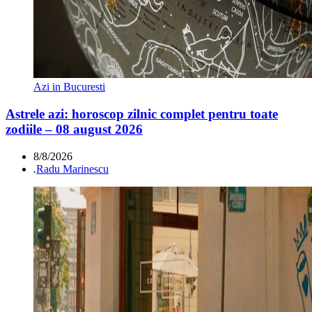
Azi in Bucuresti
Astrele azi: horoscop zilnic complet pentru toate
zodiile – 08 august 2026
8/8/2026
.
Radu Marinescu