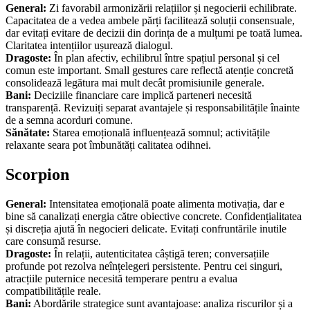
General:
Zi favorabil armonizării relațiilor și negocierii echilibrate.
Capacitatea de a vedea ambele părți facilitează soluții consensuale,
dar evitați evitare de decizii din dorința de a mulțumi pe toată lumea.
Claritatea intențiilor ușurează dialogul.
Dragoste:
În plan afectiv, echilibrul între spațiul personal și cel
comun este important. Small gestures care reflectă atenție concretă
consolidează legătura mai mult decât promisiunile generale.
Bani:
Deciziile financiare care implică parteneri necesită
transparență. Revizuiți separat avantajele și responsabilitățile înainte
de a semna acorduri comune.
Sănătate:
Starea emoțională influențează somnul; activitățile
relaxante seara pot îmbunătăți calitatea odihnei.
Scorpion
General:
Intensitatea emoțională poate alimenta motivația, dar e
bine să canalizați energia către obiective concrete. Confidențialitatea
și discreția ajută în negocieri delicate. Evitați confruntările inutile
care consumă resurse.
Dragoste:
În relații, autenticitatea câștigă teren; conversațiile
profunde pot rezolva neînțelegeri persistente. Pentru cei singuri,
atracțiile puternice necesită temperare pentru a evalua
compatibilitățile reale.
Bani:
Abordările strategice sunt avantajoase: analiza riscurilor și a