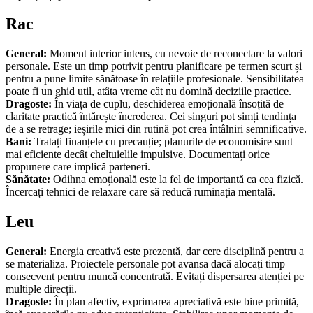
Rac
General:
Moment interior intens, cu nevoie de reconectare la valori
personale. Este un timp potrivit pentru planificare pe termen scurt și
pentru a pune limite sănătoase în relațiile profesionale. Sensibilitatea
poate fi un ghid util, atâta vreme cât nu domină deciziile practice.
Dragoste:
În viața de cuplu, deschiderea emoțională însoțită de
claritate practică întărește încrederea. Cei singuri pot simți tendința
de a se retrage; ieșirile mici din rutină pot crea întâlniri semnificative.
Bani:
Tratați finanțele cu precauție; planurile de economisire sunt
mai eficiente decât cheltuielile impulsive. Documentați orice
propunere care implică parteneri.
Sănătate:
Odihna emoțională este la fel de importantă ca cea fizică.
Încercați tehnici de relaxare care să reducă ruminația mentală.
Leu
General:
Energia creativă este prezentă, dar cere disciplină pentru a
se materializa. Proiectele personale pot avansa dacă alocați timp
consecvent pentru muncă concentrată. Evitați dispersarea atenției pe
multiple direcții.
Dragoste:
În plan afectiv, exprimarea apreciativă este bine primită,