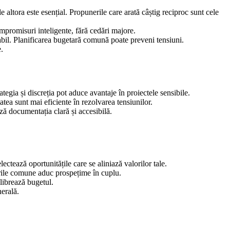
e altora este esențial. Propunerile care arată câștig reciproc sunt cele
ompromisuri inteligente, fără cedări majore.
itabil. Planificarea bugetară comună poate preveni tensiuni.
.
egia și discreția pot aduce avantaje în proiectele sensibile.
atea sunt mai eficiente în rezolvarea tensiunilor.
ză documentația clară și accesibilă.
ectează oportunitățile care se aliniază valorilor tale.
nurile comune aduc prospețime în cuplu.
ilibrează bugetul.
erală.