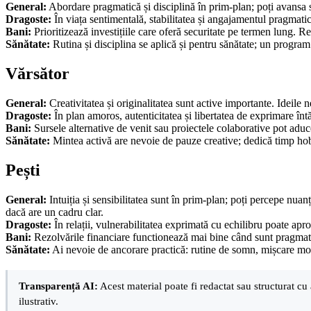
General:
Abordare pragmatică și disciplină în prim-plan; poți avansa so
Dragoste:
În viața sentimentală, stabilitatea și angajamentul pragmatic 
Bani:
Prioritizează investițiile care oferă securitate pe termen lung. Rev
Sănătate:
Rutina și disciplina se aplică și pentru sănătate; un program 
Vărsător
General:
Creativitatea și originalitatea sunt active importante. Ideile 
Dragoste:
În plan amoros, autenticitatea și libertatea de exprimare înt
Bani:
Sursele alternative de venit sau proiectele colaborative pot aduce
Sănătate:
Mintea activă are nevoie de pauze creative; dedică timp hobby
Pești
General:
Intuiția și sensibilitatea sunt în prim-plan; poți percepe nuanțe
dacă are un cadru clar.
Dragoste:
În relații, vulnerabilitatea exprimată cu echilibru poate apr
Bani:
Rezolvările financiare functionează mai bine când sunt pragmatice;
Sănătate:
Ai nevoie de ancorare practică: rutine de somn, mișcare moder
Transparență AI:
Acest material poate fi redactat sau structurat cu 
ilustrativ.