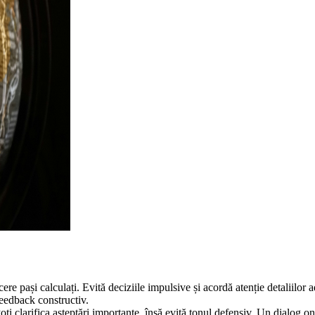
cere pași calculați. Evită deciziile impulsive și acordă atenție detaliilor 
feedback constructiv.
Poți clarifica așteptări importante, însă evită tonul defensiv. Un dialog o