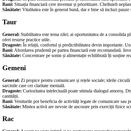
Bani:
Situația financiară cere inventar și prioritizare. Cheltuieli nepla
Sănătate:
Vitalitatea este în general bună, dar e bine să incluzi pauze 
Taur
General:
Stabilitatea este tema zilei; ai oportunitatea de a consolida p
oferi resurse practice utile.
Dragoste:
În relații, confortul și predictibilitatea devin importante. U
Bani:
Abordarea prudentă pe partea financiară este recomandată. Invest
Sănătate:
Concentrare pe somn și alimentație echilibrată îți susține rezi
Gemeni
General:
Zi propice pentru comunicare și rețele sociale; ideile circulă 
sarcinile care cer claritate mentală.
Dragoste:
Curiozitatea intelectuală poate stimula dialogul amoroș. Disc
cantității.
Bani:
Veniturile pot beneficia de activități legate de comunicare sau pr
Sănătate:
Mintea activă are nevoie de ancorare prin exerciții fizice sc
Rac