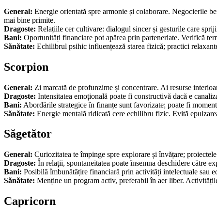
General:
Energie orientată spre armonie și colaborare. Negocierile benefi
mai bine primite.
Dragoste:
Relațiile cer cultivare: dialogul sincer și gesturile care sp
Bani:
Oportunități financiare pot apărea prin parteneriate. Verifică ter
Sănătate:
Echilibrul psihic influențează starea fizică; practici relaxan
Scorpion
General:
Zi marcată de profunzime și concentrare. Ai resurse interioare
Dragoste:
Intensitatea emoțională poate fi constructivă dacă e canalizat
Bani:
Abordările strategice în finanțe sunt favorizate; poate fi momentu
Sănătate:
Energie mentală ridicată cere echilibru fizic. Evită epuizarea
Săgetător
General:
Curiozitatea te împinge spre explorare și învățare; proiectele 
Dragoste:
În relații, spontaneitatea poate însemna deschidere către ex
Bani:
Posibilă îmbunătățire financiară prin activități intelectuale sau e
Sănătate:
Menține un program activ, preferabil în aer liber. Activităț
Capricorn