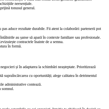
chizițiile neesențiale.
sprijină tonusul general.
pas aduce rezultate durabile. Fii atent la colaborări: partenerii pot
întâlnirile au șanse să apară în contexte familiare sau profesionale.
Revizuiește contractele înainte de a semna.
ostura în formă.
 negocieri și în adaptarea la schimbări neașteptate. Prioritizează
ă supraîncărcarea cu oportunități; alege calitatea în detrimentul
iile administrative contează.
ba somnul.