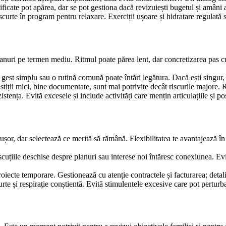
nificate pot apărea, dar se pot gestiona dacă revizuiești bugetul și amâni a
scurte în program pentru relaxare. Exerciții ușoare și hidratare regulată 
lanuri pe termen mediu. Ritmul poate părea lent, dar concretizarea pas cu 
n gest simplu sau o rutină comună poate întări legătura. Dacă ești singur, 
iții mici, bine documentate, sunt mai potrivite decât riscurile majore. 
stența. Evită excesele și include activități care mențin articulațiile și p
ușor, dar selectează ce merită să rămână. Flexibilitatea te avantajează în
uțiile deschise despre planuri sau interese noi întăresc conexiunea. Evit
oiecte temporare. Gestionează cu atenție contractele și facturarea; detal
urte și respirație conștientă. Evită stimulentele excesive care pot pertur