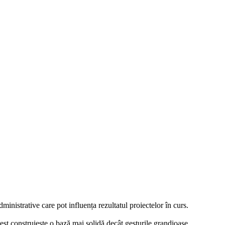
administrative care pot influența rezultatul proiectelor în curs.
nest construiește o bază mai solidă decât gesturile grandioase.