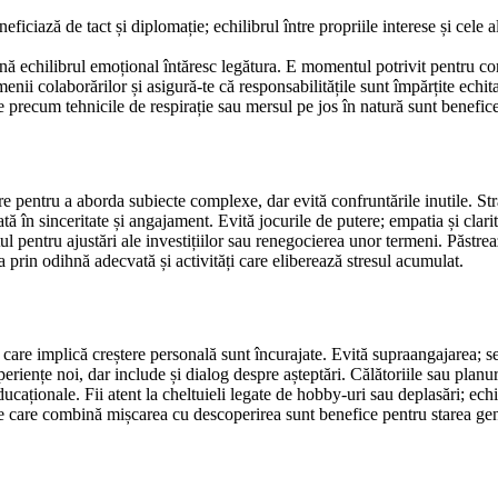
ciază de tact și diplomație; echilibrul între propriile interese și cele al
rijină echilibrul emoțional întăresc legătura. E momentul potrivit pentru c
menii colaborărilor și asigură-te că responsabilitățile sunt împărțite ech
te precum tehnicile de respirație sau mersul pe jos în natură sunt benefice
 pentru a aborda subiecte complexe, dar evită confruntările inutile. Strat
ă în sinceritate și angajament. Evită jocurile de putere; empatia și clarit
l pentru ajustări ale investițiilor sau renegocierea unor termeni. Păstrea
 prin odihnă adecvată și activități care eliberează stresul acumulat.
care implică creștere personală sunt încurajate. Evită supraangajarea; sel
periențe noi, dar include și dialog despre așteptări. Călătoriile sau pla
ducaționale. Fii atent la cheltuieli legate de hobby-uri sau deplasări; ech
ile care combină mișcarea cu descoperirea sunt benefice pentru starea gen