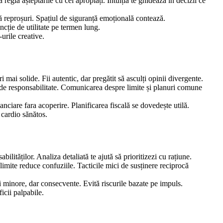
egla așteptările cu cei apropiați. Intuiția te ghidează în decizii ce
ră reproșuri. Spațiul de siguranță emoțională contează.
uncție de utilitate pe termen lung.
urile creative.
mai solide. Fii autentic, dar pregătit să asculți opinii divergente.
e de responsabilitate. Comunicarea despre limite și planuri comune
nciare fara acoperire. Planificarea fiscală se dovedește utilă.
l cardio sănătos.
ilităților. Analiza detaliată te ajută să prioritizezi cu rațiune.
limite reduce confuziile. Tacticile mici de susținere reciprocă
i minore, dar consecvente. Evită riscurile bazate pe impuls.
icii palpabile.