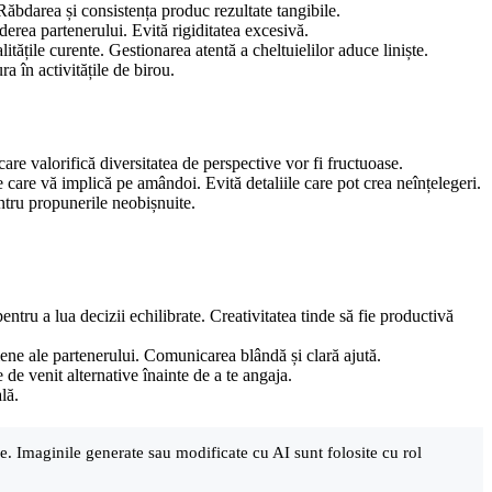
Răbdarea și consistența produc rezultate tangibile.
derea partenerului. Evită rigiditatea excesivă.
itățile curente. Gestionarea atentă a cheltuielilor aduce liniște.
a în activitățile de birou.
are valorifică diversitatea de perspective vor fi fructuoase.
e care vă implică pe amândoi. Evită detaliile care pot crea neînțelegeri.
entru propunerile neobișnuite.
pentru a lua decizii echilibrate. Creativitatea tinde să fie productivă
iene ale partenerului. Comunicarea blândă și clară ajută.
de venit alternative înainte de a te angaja.
lă.
are. Imaginile generate sau modificate cu AI sunt folosite cu rol