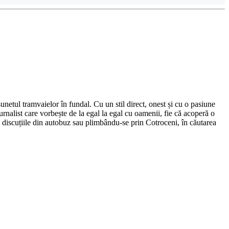
netul tramvaielor în fundal. Cu un stil direct, onest și cu o pasiune
urnalist care vorbește de la egal la egal cu oamenii, fie că acoperă o
nd discuțiile din autobuz sau plimbându-se prin Cotroceni, în căutarea