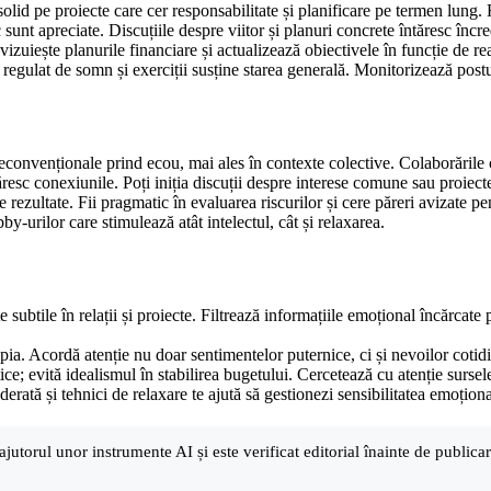
lid pe proiecte care cer responsabilitate și planificare pe termen lung. 
sunt apreciate. Discuțiile despre viitor și planuri concrete întăresc încre
izuiește planurile financiare și actualizează obiectivele în funcție de real
regulat de somn și exerciții susține starea generală. Monitorizează postur
neconvenționale prind ecou, mai ales în contexte colective. Colaborările c
ăresc conexiunile. Poți iniția discuții despre interese comune sau proiect
 rezultate. Fii pragmatic în evaluarea riscurilor și cere păreri avizate p
-urilor care stimulează atât intelectul, cât și relaxarea.
 subtile în relații și proiecte. Filtrează informațiile emoțional încărcate 
opia. Acordă atenție nu doar sentimentelor puternice, ci și nevoilor cotid
 evită idealismul în stabilirea bugetului. Cercetează cu atenție sursele 
ată și tehnici de relaxare te ajută să gestionezi sensibilitatea emoționa
ajutorul unor instrumente AI și este verificat editorial înainte de public