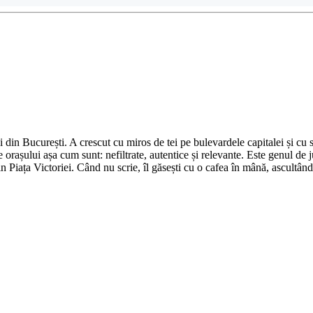
din București. A crescut cu miros de tei pe bulevardele capitalei și cu su
 orașului așa cum sunt: nefiltrate, autentice și relevante. Este genul de j
in Piața Victoriei. Când nu scrie, îl găsești cu o cafea în mână, ascultâ