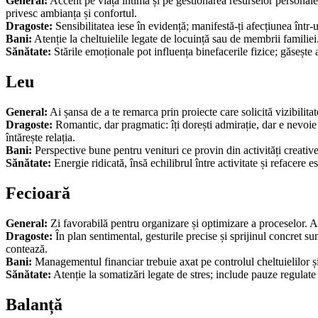
General:
Accent pe viața intimă și pe gestionarea resurselor personale. 
privesc ambianța și confortul.
Dragoste:
Sensibilitatea iese în evidență; manifestă-ți afecțiunea într
Bani:
Atenție la cheltuielile legate de locuință sau de membrii familiei. 
Sănătate:
Stările emoționale pot influența binefacerile fizice; găsește 
Leu
General:
Ai șansa de a te remarca prin proiecte care solicită vizibilita
Dragoste:
Romantic, dar pragmatic: îți dorești admirație, dar e nevoi
întărește relația.
Bani:
Perspective bune pentru venituri ce provin din activități creative
Sănătate:
Energie ridicată, însă echilibrul între activitate și refacere 
Fecioară
General:
Zi favorabilă pentru organizare și optimizare a proceselor. Acor
Dragoste:
În plan sentimental, gesturile precise și sprijinul concret s
contează.
Bani:
Managementul financiar trebuie axat pe controlul cheltuielilor și
Sănătate:
Atenție la somatizări legate de stres; include pauze regulate ș
Balanță