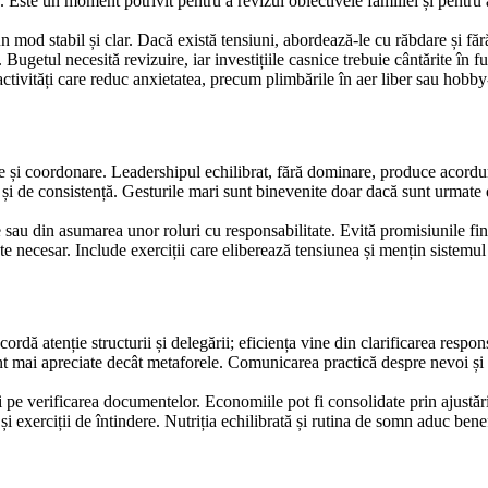
Este un moment potrivit pentru a revizui obiectivele familiei și pentru a r
-un mod stabil și clar. Dacă există tensiuni, abordează-le cu răbdare și fă
Bugetul necesită revizuire, iar investițiile casnice trebuie cântărite în f
activități care reduc anxietatea, precum plimbările în aer liber sau hobby-
te și coordonare. Leadershipul echilibrat, fără dominare, produce acorduri 
e și de consistență. Gesturile mari sunt binevenite doar dacă sunt urmat
 sau din asumarea unor roluri cu responsabilitate. Evită promisiunile fina
este necesar. Include exerciții care eliberează tensiunea și mențin sistemu
dă atenție structurii și delegării; eficiența vine din clarificarea responsab
unt mai apreciate decât metaforele. Comunicarea practică despre nevoi și 
 pe verificarea documentelor. Economiile pot fi consolidate prin ajustăr
i exerciții de întindere. Nutriția echilibrată și rutina de somn aduc benef