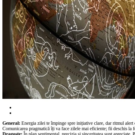
General:
Energia zilei te împinge spre inițiative clare, dar ritmul alert 
Comunicarea pragmatică îți va face zilele mai eficiente; fii deschis la 
Dragoste:
În plan sentimental, precizia și sinceritatea sunt apreciate. 