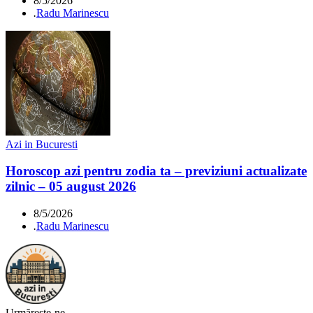
8/5/2026
.
Radu Marinescu
Azi in Bucuresti
Horoscop azi pentru zodia ta – previziuni actualizate
zilnic – 05 august 2026
8/5/2026
.
Radu Marinescu
Urmărește-ne