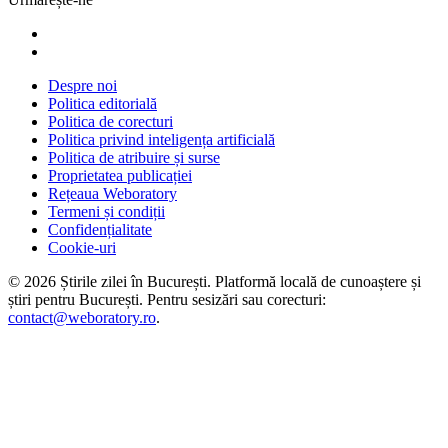
Despre noi
Politica editorială
Politica de corecturi
Politica privind inteligența artificială
Politica de atribuire și surse
Proprietatea publicației
Rețeaua Weboratory
Termeni și condiții
Confidențialitate
Cookie-uri
©
2026
Știrile zilei în București
. Platformă locală de cunoaștere și
știri pentru
București
. Pentru sesizări sau corecturi:
contact@weboratory.ro
.