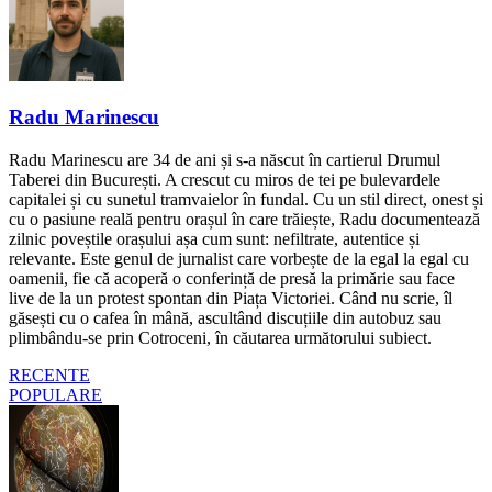
Radu Marinescu
Radu Marinescu are 34 de ani și s-a născut în cartierul Drumul
Taberei din București. A crescut cu miros de tei pe bulevardele
capitalei și cu sunetul tramvaielor în fundal. Cu un stil direct, onest și
cu o pasiune reală pentru orașul în care trăiește, Radu documentează
zilnic poveștile orașului așa cum sunt: nefiltrate, autentice și
relevante. Este genul de jurnalist care vorbește de la egal la egal cu
oamenii, fie că acoperă o conferință de presă la primărie sau face
live de la un protest spontan din Piața Victoriei. Când nu scrie, îl
găsești cu o cafea în mână, ascultând discuțiile din autobuz sau
plimbându-se prin Cotroceni, în căutarea următorului subiect.
RECENTE
POPULARE