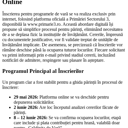
Online
Înscrierea pentru programele de vară se va realiza exclusiv prin
internet, folosind platforma oficială a Primăriei Sectorului 3,
disponibilă la www.primarie3.ro. Această abordare digitală își
propune să simplifice procesul pentru părinți, eliminând necesitatea
de a se deplasa fizic la instituțiile de învățământ. Cererile, împreună
cu documentele justificative, vor fi validate treptat de unitățile de
învățământ implicate. De asemenea, se precizează că înscrierile vor
rămâne deschise până la ocuparea tuturor locurilor. Fiecare solicitant
va primi informații prin e-mail privind stadiul cererii, incluzând
notificări de admitere, respingere sau plasare în așteptare.
Programul Principal al Înscrierilor
Un program clar a fost stabilit pentru a ghida părinții în procesul de
înscriere:
29 mai 2026:
Platforma online se va deschide pentru
depunerea solicitărilor.
2 iunie 2026:
Are loc începutul analizei cererilor făcute de
părinți.
8 – 12 iunie 2026:
Se va confirma ocuparea locurilor, etapă
care include și plata contribuției pentru hrană, valabilă doar
pentru „Grădinița de Vară”.