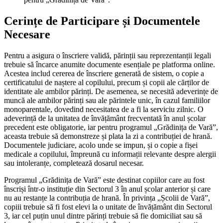
Cerințe de Participare și Documentele
Necesare
Pentru a asigura o înscriere validă, părinții sau reprezentanții legali
trebuie să încarce anumite documente esențiale pe platforma online.
Acestea includ cererea de înscriere generată de sistem, o copie a
certificatului de naștere al copilului, precum și copii ale cărților de
identitate ale ambilor părinți. De asemenea, se necesită adeverințe de
muncă ale ambilor părinți sau ale părintele unic, în cazul familiilor
monoparentale, dovedind necesitatea de a fi la serviciu zilnic. O
adeverință de la unitatea de învățământ frecventată în anul școlar
precedent este obligatorie, iar pentru programul „Grădinița de Vară”,
aceasta trebuie să demonstreze și plata la zi a contribuției de hrană.
Documentele judiciare, acolo unde se impun, și o copie a fișei
medicale a copilului, împreună cu informații relevante despre alergii
sau intoleranțe, completează dosarul necesar.
Programul „Grădinița de Vară” este destinat copiilor care au fost
înscriși într-o instituție din Sectorul 3 în anul școlar anterior și care
nu au restanțe la contribuția de hrană. În privința „Școlii de Vară”,
copiii trebuie să fi fost elevi la o unitate de învățământ din Sectorul
3, iar cel puțin unul dintre părinți trebuie să fie domiciliat sau să