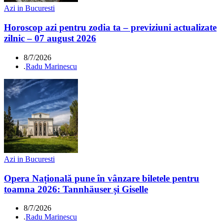
Azi in Bucuresti
Horoscop azi pentru zodia ta – previziuni actualizate
zilnic – 07 august 2026
8/7/2026
.
Radu Marinescu
Azi in Bucuresti
Opera Națională pune în vânzare biletele pentru
toamna 2026: Tannhäuser și Giselle
8/7/2026
.
Radu Marinescu