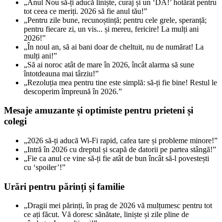
„Anul Nou să-ți aducă liniște, curaj și un ‘DA!’ hotărât pentru
tot ceea ce meriți. 2026 să fie anul tău!”
„Pentru zile bune, recunoștință; pentru cele grele, speranță;
pentru fiecare zi, un vis... și mereu, fericire! La mulți ani
2026!”
„În noul an, să ai bani doar de cheltuit, nu de numărat! La
mulți ani!”
„Să ai noroc atât de mare în 2026, încât alarma să sune
întotdeauna mai târziu!”
„Rezoluția mea pentru tine este simplă: să-ți fie bine! Restul le
descoperim împreună în 2026.”
Mesaje amuzante și optimiste pentru prieteni și
colegi
„2026 să-ți aducă Wi-Fi rapid, cafea tare și probleme minore!”
„Intră în 2026 cu dreptul și scapă de datorii pe partea stângă!”
„Fie ca anul ce vine să-ți fie atât de bun încât să-l povestești
cu ‘spoiler’!”
Urări pentru părinți și familie
„Dragii mei părinți, în prag de 2026 vă mulțumesc pentru tot
ce ați făcut. Vă doresc sănătate, liniște și zile pline de