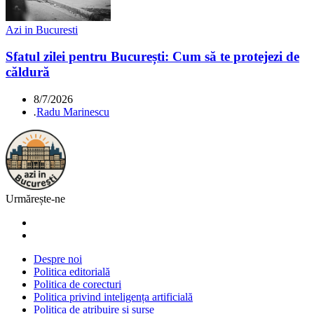
Azi in Bucuresti
Sfatul zilei pentru București: Cum să te protejezi de
căldură
8/7/2026
.
Radu Marinescu
Urmărește-ne
Despre noi
Politica editorială
Politica de corecturi
Politica privind inteligența artificială
Politica de atribuire și surse