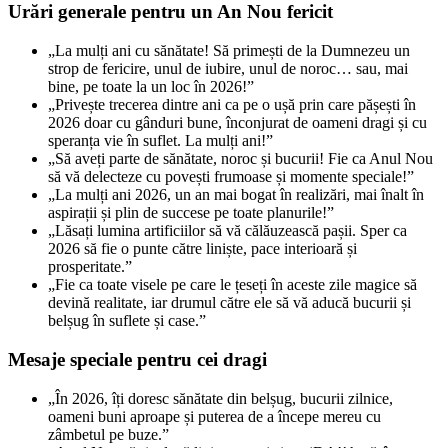
Urări generale pentru un An Nou fericit
„La mulți ani cu sănătate! Să primești de la Dumnezeu un
strop de fericire, unul de iubire, unul de noroc… sau, mai
bine, pe toate la un loc în 2026!”
„Privește trecerea dintre ani ca pe o ușă prin care pășești în
2026 doar cu gânduri bune, înconjurat de oameni dragi și cu
speranța vie în suflet. La mulți ani!”
„Să aveți parte de sănătate, noroc și bucurii! Fie ca Anul Nou
să vă delecteze cu povești frumoase și momente speciale!”
„La mulți ani 2026, un an mai bogat în realizări, mai înalt în
aspirații și plin de succese pe toate planurile!”
„Lăsați lumina artificiilor să vă călăuzească pașii. Sper ca
2026 să fie o punte către liniște, pace interioară și
prosperitate.”
„Fie ca toate visele pe care le țeseți în aceste zile magice să
devină realitate, iar drumul către ele să vă aducă bucurii și
belșug în suflete și case.”
Mesaje speciale pentru cei dragi
„În 2026, îți doresc sănătate din belșug, bucurii zilnice,
oameni buni aproape și puterea de a începe mereu cu
zâmbetul pe buze.”