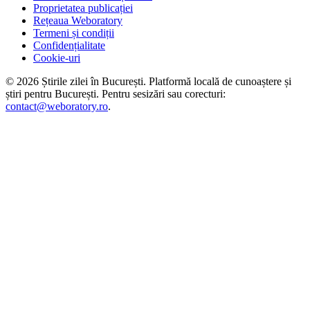
Proprietatea publicației
Rețeaua Weboratory
Termeni și condiții
Confidențialitate
Cookie-uri
©
2026
Știrile zilei în București
. Platformă locală de cunoaștere și
știri pentru
București
. Pentru sesizări sau corecturi:
contact@weboratory.ro
.