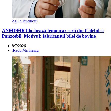
Azi in Bucuresti
ANMDMR blochează temporar serii din Colebil și
Panzcebil. Motivul: fabricantul bilei de bovine
8/7/2026
.
Radu Marinescu