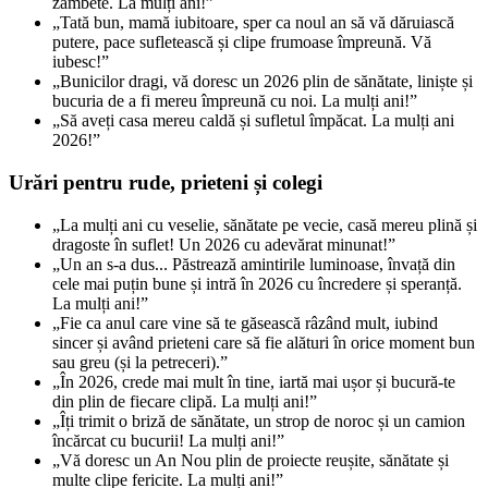
zâmbete. La mulți ani!”
„Tată bun, mamă iubitoare, sper ca noul an să vă dăruiască
putere, pace sufletească și clipe frumoase împreună. Vă
iubesc!”
„Bunicilor dragi, vă doresc un 2026 plin de sănătate, liniște și
bucuria de a fi mereu împreună cu noi. La mulți ani!”
„Să aveți casa mereu caldă și sufletul împăcat. La mulți ani
2026!”
Urări pentru rude, prieteni și colegi
„La mulți ani cu veselie, sănătate pe vecie, casă mereu plină și
dragoste în suflet! Un 2026 cu adevărat minunat!”
„Un an s-a dus... Păstrează amintirile luminoase, învață din
cele mai puțin bune și intră în 2026 cu încredere și speranță.
La mulți ani!”
„Fie ca anul care vine să te găsească râzând mult, iubind
sincer și având prieteni care să fie alături în orice moment bun
sau greu (și la petreceri).”
„În 2026, crede mai mult în tine, iartă mai ușor și bucură-te
din plin de fiecare clipă. La mulți ani!”
„Îți trimit o briză de sănătate, un strop de noroc și un camion
încărcat cu bucurii! La mulți ani!”
„Vă doresc un An Nou plin de proiecte reușite, sănătate și
multe clipe fericite. La mulți ani!”