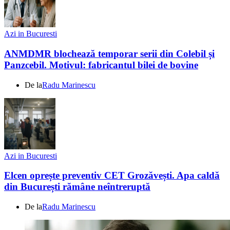
Azi in Bucuresti
ANMDMR blochează temporar serii din Colebil și
Panzcebil. Motivul: fabricantul bilei de bovine
De la
Radu Marinescu
Azi in Bucuresti
Elcen oprește preventiv CET Grozăvești. Apa caldă
din București rămâne neîntreruptă
De la
Radu Marinescu