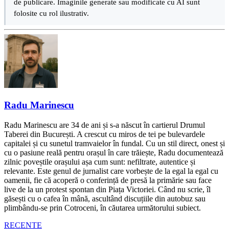
de publicare. Imaginile generate sau modificate cu AI sunt
folosite cu rol ilustrativ.
Radu Marinescu
Radu Marinescu are 34 de ani și s-a născut în cartierul Drumul
Taberei din București. A crescut cu miros de tei pe bulevardele
capitalei și cu sunetul tramvaielor în fundal. Cu un stil direct, onest și
cu o pasiune reală pentru orașul în care trăiește, Radu documentează
zilnic poveștile orașului așa cum sunt: nefiltrate, autentice și
relevante. Este genul de jurnalist care vorbește de la egal la egal cu
oamenii, fie că acoperă o conferință de presă la primărie sau face
live de la un protest spontan din Piața Victoriei. Când nu scrie, îl
găsești cu o cafea în mână, ascultând discuțiile din autobuz sau
plimbându-se prin Cotroceni, în căutarea următorului subiect.
RECENTE