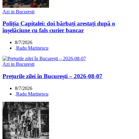
Azi in Bucuresti
Poliția Capitalei: doi bărbați arestați după o
înșelăciune cu fals curier bancar
8/7/2026
.
Radu Marinescu
Azi in Bucuresti
Prețurile zilei în București – 2026-08-07
8/7/2026
.
Radu Marinescu