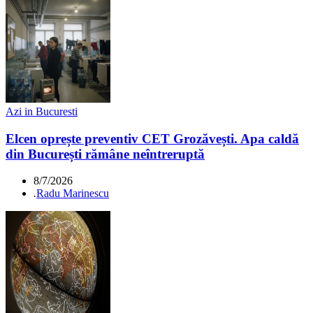
Azi in Bucuresti
Elcen oprește preventiv CET Grozăvești. Apa caldă
din București rămâne neîntreruptă
8/7/2026
.
Radu Marinescu