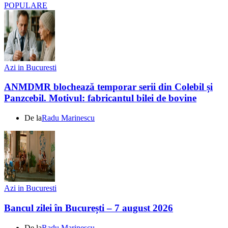
POPULARE
Azi in Bucuresti
ANMDMR blochează temporar serii din Colebil și
Panzcebil. Motivul: fabricantul bilei de bovine
De la
Radu Marinescu
Azi in Bucuresti
Bancul zilei în București – 7 august 2026
De la
Radu Marinescu