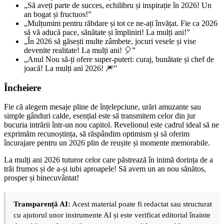
„Să aveți parte de succes, echilibru și inspirație în 2026! Un
an bogat și fructuos!”
„Mulțumim pentru răbdare și tot ce ne-ați învățat. Fie ca 2026
să vă aducă pace, sănătate și împliniri! La mulți ani!”
„În 2026 să găsești multe zâmbete, jocuri vesele și vise
devenite realitate! La mulți ani! 🎈”
„Anul Nou să-ți ofere super-puteri: curaj, bunătate și chef de
joacă! La mulți ani 2026! 🎆”
Încheiere
Fie că alegem mesaje pline de înțelepciune, urări amuzante sau
simple gânduri calde, esențial este să transmitem celor din jur
bucuria intrării într-un nou capitol. Revelionul este cadrul ideal să ne
exprimăm recunoștința, să răspândim optimism și să oferim
încurajare pentru un 2026 plin de reușite și momente memorabile.
La mulți ani 2026 tuturor celor care păstrează în inimă dorința de a
trăi frumos și de a-și iubi aproapele! Să avem un an nou sănătos,
prosper și binecuvântat!
Transparență AI:
Acest material poate fi redactat sau structurat
cu ajutorul unor instrumente AI și este verificat editorial înainte