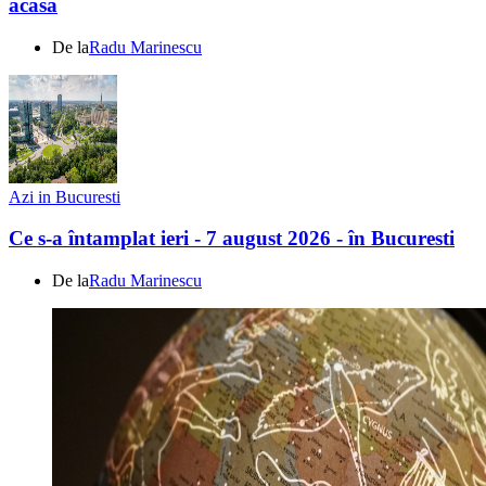
acasă
De la
Radu Marinescu
Azi in Bucuresti
Ce s-a întamplat ieri - 7 august 2026 - în Bucuresti
De la
Radu Marinescu