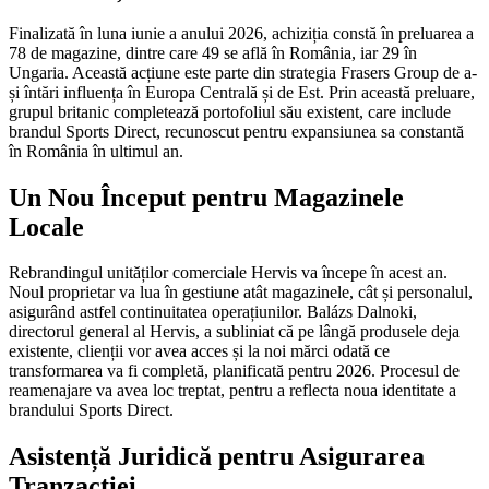
Finalizată în luna iunie a anului 2026, achiziția constă în preluarea a
78 de magazine, dintre care 49 se află în România, iar 29 în
Ungaria. Această acțiune este parte din strategia Frasers Group de a-
și întări influența în Europa Centrală și de Est. Prin această preluare,
grupul britanic completează portofoliul său existent, care include
brandul Sports Direct, recunoscut pentru expansiunea sa constantă
în România în ultimul an.
Un Nou Început pentru Magazinele
Locale
Rebrandingul unităților comerciale Hervis va începe în acest an.
Noul proprietar va lua în gestiune atât magazinele, cât și personalul,
asigurând astfel continuitatea operațiunilor. Balázs Dalnoki,
directorul general al Hervis, a subliniat că pe lângă produsele deja
existente, clienții vor avea acces și la noi mărci odată ce
transformarea va fi completă, planificată pentru 2026. Procesul de
reamenajare va avea loc treptat, pentru a reflecta noua identitate a
brandului Sports Direct.
Asistență Juridică pentru Asigurarea
Tranzacției