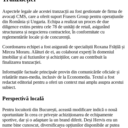
Aspectele legale ale acestei tranzacții au fost gestionate de firma de
avocați CMS, care a oferit suport Frasers Group pentru operațiunile
din România și Ungaria. Echipa a realizat un proces de due
diligence extins pentru cele 78 de unități de retail, asigurând
structurarea și negocierea contractelor, în conformitate cu
reglementările locale și de concurență.
Coordonarea echipei a fost asigurată de specialiștii Roxana Frățilă și
Mircea Moraru. Alături de ei, au colaborat experți în domeniul
imobiliar și al fuziunilor și achizițiilor, care au contribuit la
finalizarea tranzacției.
Informațiile factuale principale provin din comunicările oficiale și
relatările mass-media, inclusiv de la Economedia. Textul a fost
redactat editorial pentru a oferi un context mai amplu asupra acestui
subiect.
Perspectivă locală
Pentru locuitorii din București, această modificare indică o nouă
oportunitate în ceea ce privește achiziționarea de echipamente
sportive, dar și o adaptare la un brand diferit. Deși Hervis era un
nume bine cunoscut, diversificarea opțiunilor disponibile ar putea