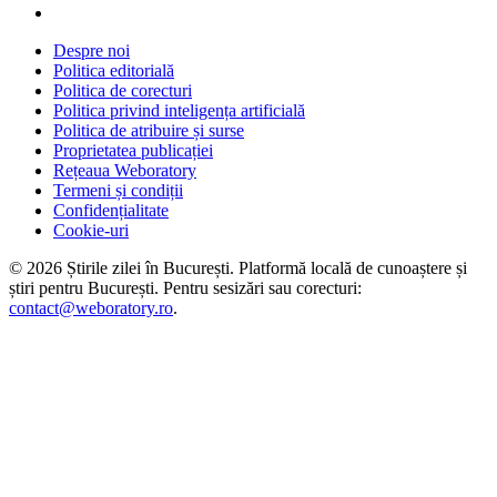
Despre noi
Politica editorială
Politica de corecturi
Politica privind inteligența artificială
Politica de atribuire și surse
Proprietatea publicației
Rețeaua Weboratory
Termeni și condiții
Confidențialitate
Cookie-uri
©
2026
Știrile zilei în București
. Platformă locală de cunoaștere și
știri pentru
București
. Pentru sesizări sau corecturi:
contact@weboratory.ro
.