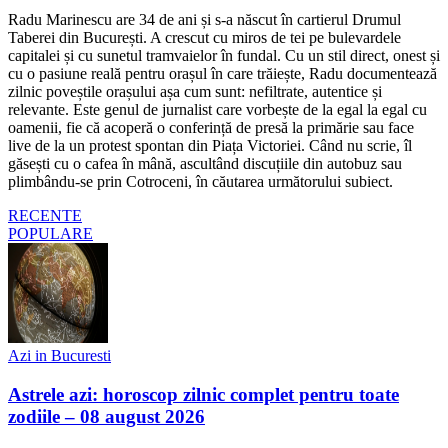
Radu Marinescu are 34 de ani și s-a născut în cartierul Drumul
Taberei din București. A crescut cu miros de tei pe bulevardele
capitalei și cu sunetul tramvaielor în fundal. Cu un stil direct, onest și
cu o pasiune reală pentru orașul în care trăiește, Radu documentează
zilnic poveștile orașului așa cum sunt: nefiltrate, autentice și
relevante. Este genul de jurnalist care vorbește de la egal la egal cu
oamenii, fie că acoperă o conferință de presă la primărie sau face
live de la un protest spontan din Piața Victoriei. Când nu scrie, îl
găsești cu o cafea în mână, ascultând discuțiile din autobuz sau
plimbându-se prin Cotroceni, în căutarea următorului subiect.
RECENTE
POPULARE
Azi in Bucuresti
Astrele azi: horoscop zilnic complet pentru toate
zodiile – 08 august 2026