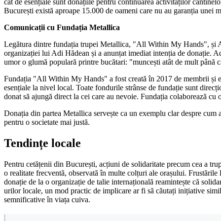
cât de esențiale sunt donațiile pentru continuarea activităților cantinel
București există aproape 15.000 de oameni care nu au garanția unei mes
Comunicații cu Fundația Metallica
Legătura dintre fundația trupei Metallica, "All Within My Hands", și Asoc
organizației lui Adi Hădean și a anunțat imediat intenția de donație. 
umor o glumă populară printre bucătari: "muncești atât de mult până c
Fundația "All Within My Hands" a fost creată în 2017 de membrii și ech
esențiale la nivel local. Toate fondurile strânse de fundație sunt direcț
donat să ajungă direct la cei care au nevoie. Fundația colaborează cu
Donația din partea Metallica servește ca un exemplu clar despre cum arta
pentru o societate mai justă.
Tendințe locale
Pentru cetățenii din București, acțiuni de solidaritate precum cea a tr
o realitate frecventă, observată în multe colțuri ale orașului. Frustările
donație de la o organizație de talie internațională reamintește că solida
urilor locale, un mod practic de implicare ar fi să căutați inițiative si
semnificative în viața cuiva.