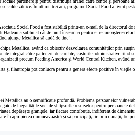
or sociale partenere și pentru distribuția hranei către centre și persoane 
e calde zilnice. În ultimii trei ani, programul Social Food a livrat pes
iația Social Food a fost stabilită printr-un e-mail de la directorul de fi
Adi Hădean a subliniat cât de mult înseamnă pentru ei recunoașterea efor
ând ajunge Metallica să audă de tine".
ipa Metallica, având ca obiectiv dezvoltarea comunităților prin susține
ionate integral către partenerii de caritate, costurile administrative fiind
 organizații precum Feeding America și World Central Kitchen, având un 
 și filantropia pot conlucra pentru a genera efecte pozitive în viețile oa
upei Metallica au o semnificație profundă. Problema persoanelor vulnerab
 legate de inegalitățile sociale și lipsurile resurselor pentru persoanele d
ritatea depășește granițele, iar fiecare contribuție, indiferent de dimensi
milare în apropierea dumneavoastră și să participați, fie prin donații, fie