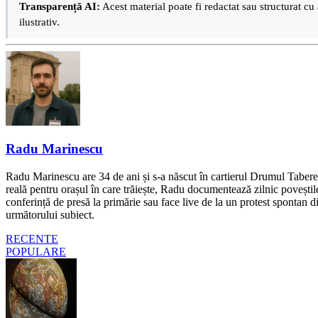
Transparență AI:
Acest material poate fi redactat sau structurat cu 
ilustrativ.
Radu Marinescu
Radu Marinescu are 34 de ani și s-a născut în cartierul Drumul Taberei 
reală pentru orașul în care trăiește, Radu documentează zilnic poveștile
conferință de presă la primărie sau face live de la un protest spontan d
următorului subiect.
RECENTE
POPULARE