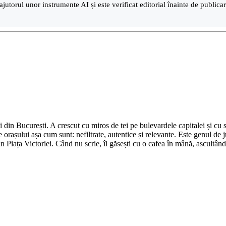
ajutorul unor instrumente AI și este verificat editorial înainte de public
din București. A crescut cu miros de tei pe bulevardele capitalei și cu su
 orașului așa cum sunt: nefiltrate, autentice și relevante. Este genul de j
in Piața Victoriei. Când nu scrie, îl găsești cu o cafea în mână, ascultâ