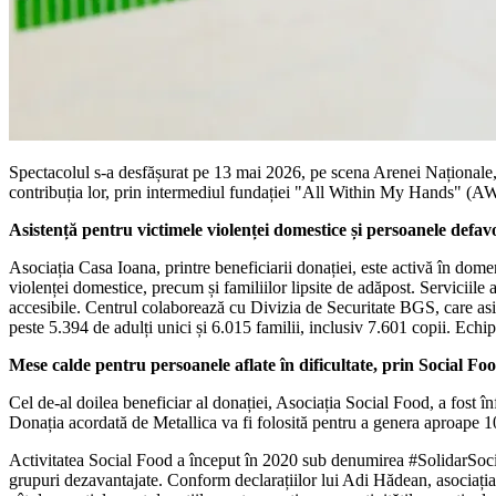
Spectacolul s-a desfășurat pe 13 mai 2026, pe scena Arenei Naționale,
contribuția lor, prin intermediul fundației "All Within My Hands" (
Asistență pentru victimele violenței domestice și persoanele defav
Asociația Casa Ioana, printre beneficiarii donației, este activă în dome
violenței domestice, precum și familiilor lipsite de adăpost. Serviciile a
accesibile. Centrul colaborează cu Divizia de Securitate BGS, care asig
peste 5.394 de adulți unici și 6.015 familii, inclusiv 7.601 copii. Echipa
Mese calde pentru persoanele aflate în dificultate, prin Social Fo
Cel de-al doilea beneficiar al donației, Asociația Social Food, a fost
Donația acordată de Metallica va fi folosită pentru a genera aproape 10.
Activitatea Social Food a început în 2020 sub denumirea #SolidarSocial
grupuri dezavantajate. Conform declarațiilor lui Adi Hădean, asociația 