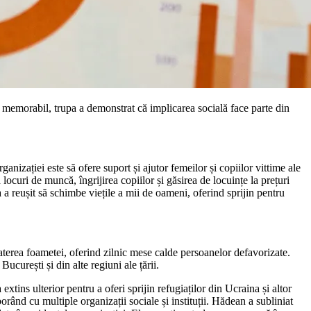
 memorabil, trupa a demonstrat că implicarea socială face parte din
nizației este să ofere suport și ajutor femeilor și copiilor vittime ale
 locuri de muncă, îngrijirea copiilor și găsirea de locuințe la prețuri
a reușit să schimbe viețile a mii de oameni, oferind sprijin pentru
aterea foametei, oferind zilnic mese calde persoanelor defavorizate.
curești și din alte regiuni ale țării.
ns ulterior pentru a oferi sprijin refugiaților din Ucraina și altor
ând cu multiple organizații sociale și instituții. Hădean a subliniat