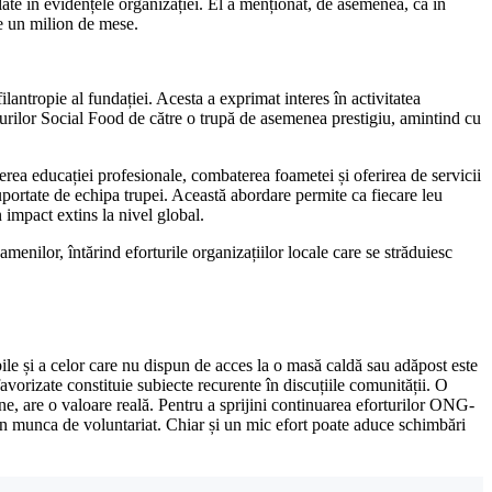
aflate în evidențele organizației. El a menționat, de asemenea, că în
te un milion de mese.
lantropie al fundației. Acesta a exprimat interes în activitatea
turilor Social Food de către o trupă de asemenea prestigiu, amintind cu
rea educației profesionale, combaterea foametei și oferirea de servicii
 suportate de echipa trupei. Această abordare permite ca fiecare leu
impact extins la nivel global.
menilor, întărind eforturile organizațiilor locale care se străduiesc
ile și a celor care nu dispun de acces la o masă caldă sau adăpost este
efavorizate constituie subiecte recurente în discuțiile comunității. O
une, are o valoare reală. Pentru a sprijini continuarea eforturilor ONG-
 prin munca de voluntariat. Chiar și un mic efort poate aduce schimbări