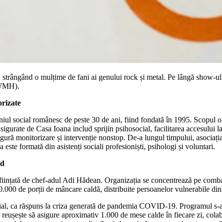
 strângând o mulțime de fani ai genului rock și metal. Pe lângă show-ul
AWMH).
orizate
niul social românesc de peste 30 de ani, fiind fondată în 1995. Scopul orga
sigurate de Casa Ioana includ sprijin psihosocial, facilitarea accesului la
ură monitorizare și intervenție nonstop. De-a lungul timpului, asociația 
 este formată din asistenți sociali profesioniști, psihologi și voluntari.
od
 înființată de chef-adul Adi Hădean. Organizația se concentrează pe comb
000 de porții de mâncare caldă, distribuite persoanelor vulnerabile din Bu
, ca răspuns la criza generată de pandemia COVID-19. Programul s-a exti
reușește să asigure aproximativ 1.000 de mese calde în fiecare zi, colabor