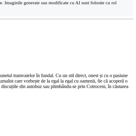
are. Imaginile generate sau modificate cu AI sunt folosite cu rol
netul tramvaielor în fundal. Cu un stil direct, onest și cu o pasiune
urnalist care vorbește de la egal la egal cu oamenii, fie că acoperă o
nd discuțiile din autobuz sau plimbându-se prin Cotroceni, în căutarea