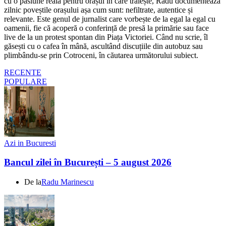
cu o pasiune reală pentru orașul în care trăiește, Radu documentează
zilnic poveștile orașului așa cum sunt: nefiltrate, autentice și
relevante. Este genul de jurnalist care vorbește de la egal la egal cu
oamenii, fie că acoperă o conferință de presă la primărie sau face
live de la un protest spontan din Piața Victoriei. Când nu scrie, îl
găsești cu o cafea în mână, ascultând discuțiile din autobuz sau
plimbându-se prin Cotroceni, în căutarea următorului subiect.
RECENTE
POPULARE
Azi in Bucuresti
Bancul zilei în București – 5 august 2026
De la
Radu Marinescu