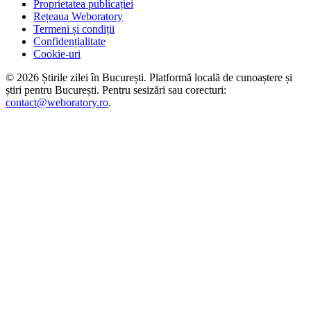
Proprietatea publicației
Rețeaua Weboratory
Termeni și condiții
Confidențialitate
Cookie-uri
©
2026
Știrile zilei în București
. Platformă locală de cunoaștere și
știri pentru
București
. Pentru sesizări sau corecturi:
contact@weboratory.ro
.