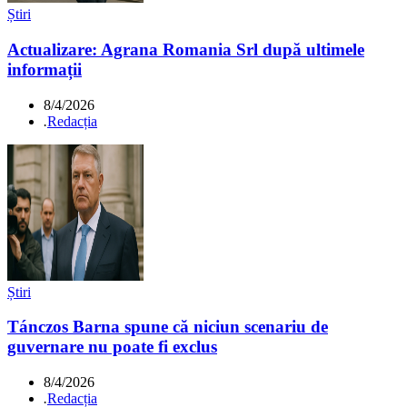
Știri
Actualizare: Agrana Romania Srl după ultimele
informații
8/4/2026
.
Redacția
Știri
Tánczos Barna spune că niciun scenariu de
guvernare nu poate fi exclus
8/4/2026
.
Redacția