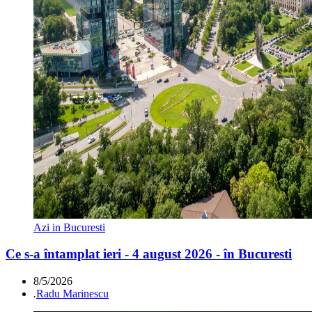
Azi in Bucuresti
Ce s-a întamplat ieri - 4 august 2026 - în Bucuresti
8/5/2026
.
Radu Marinescu