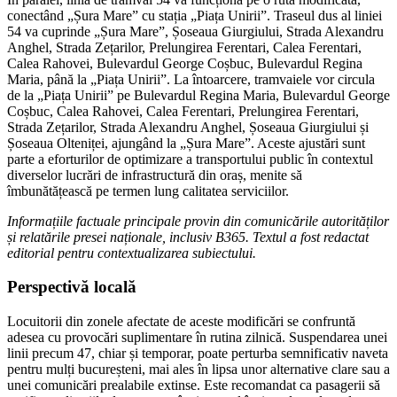
conectând „Șura Mare” cu stația „Piața Unirii”. Traseul dus al liniei
54 va cuprinde „Șura Mare”, Șoseaua Giurgiului, Strada Alexandru
Anghel, Strada Zețarilor, Prelungirea Ferentari, Calea Ferentari,
Calea Rahovei, Bulevardul George Coșbuc, Bulevardul Regina
Maria, până la „Piața Unirii”. La întoarcere, tramvaiele vor circula
de la „Piața Unirii” pe Bulevardul Regina Maria, Bulevardul George
Coșbuc, Calea Rahovei, Calea Ferentari, Prelungirea Ferentari,
Strada Zețarilor, Strada Alexandru Anghel, Șoseaua Giurgiului și
Șoseaua Olteniței, ajungând la „Șura Mare”. Aceste ajustări sunt
parte a eforturilor de optimizare a transportului public în contextul
diverselor lucrări de infrastructură din oraș, menite să
îmbunătățească pe termen lung calitatea serviciilor.
Informațiile factuale principale provin din comunicările autorităților
și relatările presei naționale, inclusiv B365. Textul a fost redactat
editorial pentru contextualizarea subiectului.
Perspectivă locală
Locuitorii din zonele afectate de aceste modificări se confruntă
adesea cu provocări suplimentare în rutina zilnică. Suspendarea unei
linii precum 47, chiar și temporar, poate perturba semnificativ naveta
pentru mulți bucureșteni, mai ales în lipsa unor alternative clare sau a
unei comunicări prealabile extinse. Este recomandat ca pasagerii să