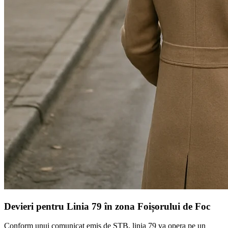
Devieri pentru Linia 79 în zona Foișorului de Foc
Conform unui comunicat emis de STB, linia 79 va opera pe un