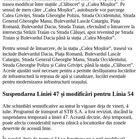
traseu modificat între stațiile „Clăbucet” și „Calea Moșilor”. Pe
sensul de mers către „Calea Moșilor”, autobuzele vor parcurge
Calea Griviței, Strada Gheorghe Polizu, Strada Occidentului, Strada
General Gheorghe Manu, Bulevardul Lascăr Catargiu, Piața
Romană, Bulevardul Dacia, Strada Traian, efectuând o întoarcere la
intersecția Străzii Traian cu Strada Călușei, apoi revenind pe Strada
Traian și Bulevardul Dacia până la stația „Calea Moșilor”.
Pentru sensul de întoarcere, de la stația „Calea Moșilor”, traseul va
include Bulevardul Dacia, Piața Romană, Bulevardul Lascăr
Catargiu, Strada General Gheorghe Manu, Strada Occidentului,
Strada Gheorghe Polizu și Calea Griviței, până la stația „Clăbucet”.
Aceste ajustări sunt necesare pentru a permite desfășurarea lucrărilor
de infrastructură la rețeaua de apă și canalizare, lucrări esențiale
pentru modernizarea infrastructurii orașului.
Suspendarea Liniei 47 și modificări pentru Linia 54
Alte schimbări semnificative au intrat în vigoare deja de vineri, 4
iulie. Programul de transport al STB S.A. a fost revizuit, ducând la
suspendarea temporară a liniei 47. Această decizie, deși temporară,
poate afecta considerabil naveta zilnică a locuitorilor din zonele
deservite de această linie.
În paralel, linia de tramvai 54 va funcționa pe o rută modificată,