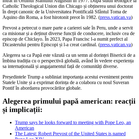
intrat în Ordinul Sfântului Augustin în 1977. După studii teologice la
Catholic Theological Union din Chicago și obținerea unui doctorat
în drept canonic de la Universitatea Pontificală Sfântul Toma de
Aquino din Roma, a fost hirotonit preot în 1982. (
press.vatican.va
)
Prevost a petrecut o mare parte a carierei sale în Peru, unde a servit
ca misionar și a deținut diverse funcții de conducere, inclusiv cea de
episcop de Chiclayo. În 2023, Papa Francisc l-a numit prefect al
Dicasterului pentru Episcopi și l-a creat cardinal. (
press.vatican.va
)
Alegerea sa ca Papă este văzută ca un semn al dorinței Bisericii de a
îmbina tradiția cu o perspectivă globală, având în vedere experiența
sa internațională și angajamentul față de comunități diverse.
Președintele Trump a subliniat importanța acestui eveniment pentru
Statele Unite și a exprimat dorința de a colabora cu noul Suveran
Pontif în abordarea provocărilor globale.
Alegerea primului papă american: reacții
și implicații:
Trump says he looks forward to meeting with Pope Leo, an
American
The Latest: Robert Prevost of the United States is named