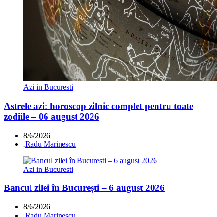
Azi in Bucuresti
Astrele azi: horoscop zilnic complet pentru toate
zodiile – 06 august 2026
8/6/2026
.
Radu Marinescu
Azi in Bucuresti
Bancul zilei în București – 6 august 2026
8/6/2026
.
Radu Marinescu