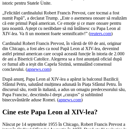
istoric pentru Statele Unite.
„Felicitări cardinalului Robert Francis Prevost, care tocmai a fost
numit Papă”, a declarat Trump. „Este o asemenea onoare să realizăm
că este primul Papă american. Ce emoție și ce mare onoare pentru
țara noastră. Aștept cu nerăbdare să mă întâlnesc cu Papa Leon al
XIV-lea. Va fi un moment foarte semnificativ!” (
reuters.com
)
Cardinalul Robert Francis Prevost, în vârstă de 69 de ani, originar
din Chicago, a fost ales ca noul Papă Leon al XIV-lea, devenind
astfel primul american care ocupă această funcție în istoria de 2.000
de ani a Bisericii Catolice. Alegerea sa a fost anunțată oficial după
ce fumul alb a ieșit din Capela Sixtină, semnalând consensul
conclavului. (
apnews.com
)
După anunț, Papa Leon al XIV-lea a apărut la balconul Bazilicii
Sfântul Petru, salutând mulțimea adunată în Piața Sfântul Petru. În
discursul său, rostit în italiană, a adus un omagiu predecesorului său,
Papa Francisc, descriindu-l drept „curajos” și subliniind
binecuvântările aduse Romei. (
apnews.com
)
Cine este Papa Leon al XIV-lea?
Născut pe 14 septembrie 1955 în Chicago, Robert Francis Prevost a