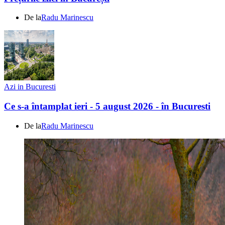
De la
Radu Marinescu
Azi in Bucuresti
Ce s-a întamplat ieri - 5 august 2026 - în Bucuresti
De la
Radu Marinescu