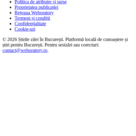
Politica de atribuire și surse
Proprietatea publicației
Rețeaua Weboratory
Termeni și condiții
Confidențialitate
Cookie-uri
©
2026
Știrile zilei în București
. Platformă locală de cunoaștere și
știri pentru
București
. Pentru sesizări sau corecturi:
contact@weboratory.ro
.