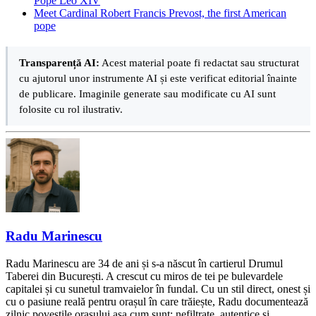
Pope Leo XIV
Meet Cardinal Robert Francis Prevost, the first American
pope
Transparență AI:
Acest material poate fi redactat sau structurat
cu ajutorul unor instrumente AI și este verificat editorial înainte
de publicare. Imaginile generate sau modificate cu AI sunt
folosite cu rol ilustrativ.
Radu Marinescu
Radu Marinescu are 34 de ani și s-a născut în cartierul Drumul
Taberei din București. A crescut cu miros de tei pe bulevardele
capitalei și cu sunetul tramvaielor în fundal. Cu un stil direct, onest și
cu o pasiune reală pentru orașul în care trăiește, Radu documentează
zilnic poveștile orașului așa cum sunt: nefiltrate, autentice și