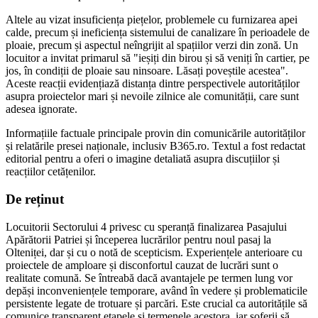
Altele au vizat insuficiența piețelor, problemele cu furnizarea apei
calde, precum și ineficiența sistemului de canalizare în perioadele de
ploaie, precum și aspectul neîngrijit al spațiilor verzi din zonă. Un
locuitor a invitat primarul să "ieșiți din birou și să veniți în cartier, pe
jos, în condiții de ploaie sau ninsoare. Lăsați poveștile acestea".
Aceste reacții evidențiază distanța dintre perspectivele autorităților
asupra proiectelor mari și nevoile zilnice ale comunității, care sunt
adesea ignorate.
Informațiile factuale principale provin din comunicările autorităților
și relatările presei naționale, inclusiv B365.ro. Textul a fost redactat
editorial pentru a oferi o imagine detaliată asupra discuțiilor și
reacțiilor cetățenilor.
De reținut
Locuitorii Sectorului 4 privesc cu speranță finalizarea Pasajului
Apărătorii Patriei și începerea lucrărilor pentru noul pasaj la
Olteniței, dar și cu o notă de scepticism. Experiențele anterioare cu
proiectele de amploare și disconfortul cauzat de lucrări sunt o
realitate comună. Se întreabă dacă avantajele pe termen lung vor
depăși inconveniențele temporare, având în vedere și problematicile
persistente legate de trotuare și parcări. Este crucial ca autoritățile să
comunice transparent etapele și termenele acestora, iar șoferii să