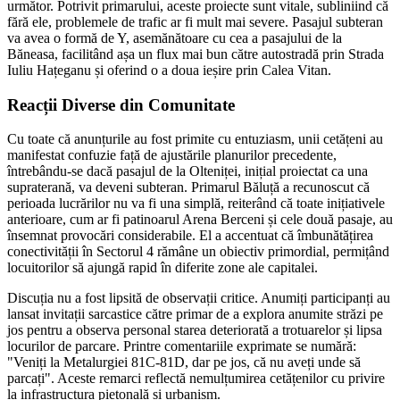
următor. Potrivit primarului, aceste proiecte sunt vitale, subliniind că
fără ele, problemele de trafic ar fi mult mai severe. Pasajul subteran
va avea o formă de Y, asemănătoare cu cea a pasajului de la
Băneasa, facilitând așa un flux mai bun către autostradă prin Strada
Iuliu Hațeganu și oferind o a doua ieșire prin Calea Vitan.
Reacții Diverse din Comunitate
Cu toate că anunțurile au fost primite cu entuziasm, unii cetățeni au
manifestat confuzie față de ajustările planurilor precedente,
întrebându-se dacă pasajul de la Olteniței, inițial proiectat ca una
supraterană, va deveni subteran. Primarul Băluță a recunoscut că
perioada lucrărilor nu va fi una simplă, reiterând că toate inițiativele
anterioare, cum ar fi patinoarul Arena Berceni și cele două pasaje, au
însemnat provocări considerabile. El a accentuat că îmbunătățirea
conectivității în Sectorul 4 rămâne un obiectiv primordial, permițând
locuitorilor să ajungă rapid în diferite zone ale capitalei.
Discuția nu a fost lipsită de observații critice. Anumiți participanți au
lansat invitații sarcastice către primar de a explora anumite străzi pe
jos pentru a observa personal starea deteriorată a trotuarelor și lipsa
locurilor de parcare. Printre comentariile exprimate se numără:
"Veniți la Metalurgiei 81C-81D, dar pe jos, că nu aveți unde să
parcați". Aceste remarci reflectă nemulțumirea cetățenilor cu privire
la infrastructura pietonală și urbanism.