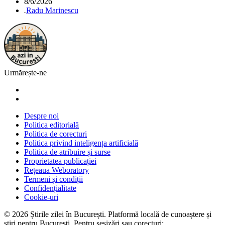
8/6/2026
.
Radu Marinescu
Urmărește-ne
Despre noi
Politica editorială
Politica de corecturi
Politica privind inteligența artificială
Politica de atribuire și surse
Proprietatea publicației
Rețeaua Weboratory
Termeni și condiții
Confidențialitate
Cookie-uri
©
2026
Știrile zilei în București
. Platformă locală de cunoaștere și
știri pentru
București
. Pentru sesizări sau corecturi: