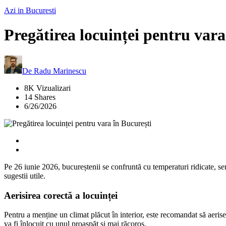
Azi in Bucuresti
Pregătirea locuinței pentru vara
De
Radu Marinescu
8K Vizualizari
14 Shares
6/26/2026
Pe 26 iunie 2026, bucureștenii se confruntă cu temperaturi ridicate, sem
sugestii utile.
Aerisirea corectă a locuinței
Pentru a menține un climat plăcut în interior, este recomandat să aeris
va fi înlocuit cu unul proaspăt și mai răcoros.