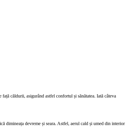
față căldurii, asigurând astfel confortul și sănătatea. Iată câteva
ică dimineața devreme și seara. Astfel, aerul cald și umed din interior