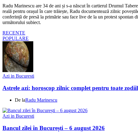
Radu Marinescu are 34 de ani și s-a născut în cartierul Drumul Taberei 
reală pentru orașul în care trăiește, Radu documentează zilnic poveștile
conferință de presă la primărie sau face live de la un protest spontan d
următorului subiect.
RECENTE
POPULARE
Azi in Bucuresti
Astrele azi: horoscop zilnic complet pentru toate zodi
De la
Radu Marinescu
Azi in Bucuresti
Bancul zilei în București – 6 august 2026