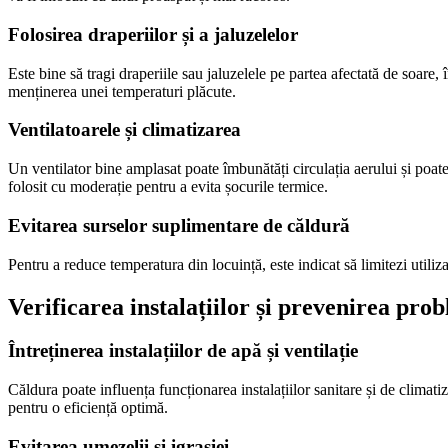
Folosirea draperiilor și a jaluzelelor
Este bine să tragi draperiile sau jaluzelele pe partea afectată de soare, 
menținerea unei temperaturi plăcute.
Ventilatoarele și climatizarea
Un ventilator bine amplasat poate îmbunătăți circulația aerului și poate
folosit cu moderație pentru a evita șocurile termice.
Evitarea surselor suplimentare de căldură
Pentru a reduce temperatura din locuință, este indicat să limitezi utiliz
Verificarea instalațiilor și prevenirea pro
Întreținerea instalațiilor de apă și ventilație
Căldura poate influența funcționarea instalațiilor sanitare și de climatiz
pentru o eficiență optimă.
Evitarea umezelii și igrasiei