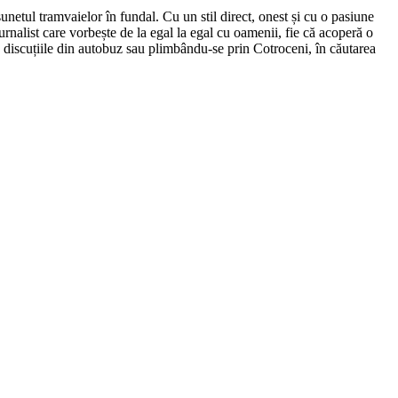
netul tramvaielor în fundal. Cu un stil direct, onest și cu o pasiune
urnalist care vorbește de la egal la egal cu oamenii, fie că acoperă o
nd discuțiile din autobuz sau plimbându-se prin Cotroceni, în căutarea