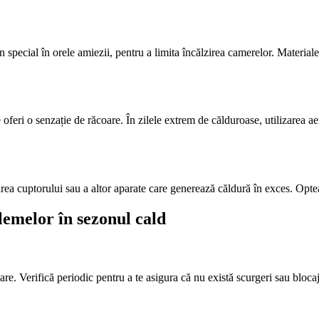
în special în orele amiezii, pentru a limita încălzirea camerelor. Materiale
 oferi o senzație de răcoare. În zilele extrem de călduroase, utilizarea a
area cuptorului sau a altor aparate care generează căldură în exces. Opteaz
blemelor în sezonul cald
are. Verifică periodic pentru a te asigura că nu există scurgeri sau blocaje