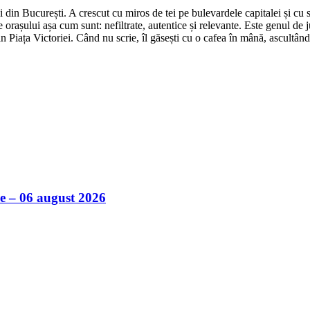
din București. A crescut cu miros de tei pe bulevardele capitalei și cu su
 orașului așa cum sunt: nefiltrate, autentice și relevante. Este genul de j
in Piața Victoriei. Când nu scrie, îl găsești cu o cafea în mână, ascultâ
ile – 06 august 2026