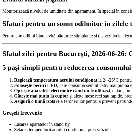
Monitorizează nivelul de umiditate din apartament, în special în zonel
Sfaturi pentru un somn odihnitor în zilele 
Pentru a te odihni bine, evită băuturile stimulante și dispozitivele elec
Sfatul zilei pentru București, 2026-06-26:
5 pași simpli pentru reducerea consumului
Reglează temperatura aerului condiționat
la 24-26°C pentru 
Folosește becuri LED
, care consumă semnificativ mai puțină e
Oprește aparatele electronice când nu le utilizezi
, chiar și î
Gătește mai puțin la cuptor
și alege mese reci sau rapide, prepa
Asigură o bună izolare
a feroneriilor pentru a preveni pătrunde
Greșeli frecvente
Lăsarea aparatelor în stand-by
Setarea temperaturii aerului condiționat prea scăzute