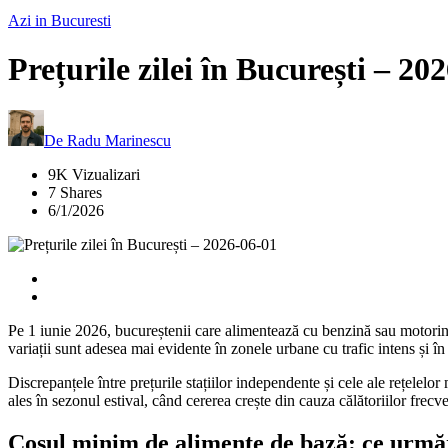
Azi in Bucuresti
Prețurile zilei în București – 20
De
Radu Marinescu
9K Vizualizari
7 Shares
6/1/2026
Pe 1 iunie 2026, bucureștenii care alimentează cu benzină sau motorină co
variații sunt adesea mai evidente în zonele urbane cu trafic intens și în
Discrepanțele între prețurile stațiilor independente și cele ale rețelelo
ales în sezonul estival, când cererea crește din cauza călătoriilor frecv
Coșul minim de alimente de bază: ce urmă