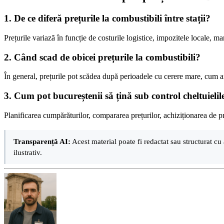
1. De ce diferă prețurile la combustibili între stații?
Prețurile variază în funcție de costurile logistice, impozitele locale, ma
2. Când scad de obicei prețurile la combustibili?
În general, prețurile pot scădea după perioadele cu cerere mare, cum ar fi
3. Cum pot bucureștenii să țină sub control cheltuielil
Planificarea cumpărăturilor, compararea prețurilor, achiziționarea de pr
Transparență AI:
Acest material poate fi redactat sau structurat cu 
ilustrativ.