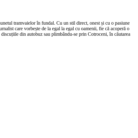
netul tramvaielor în fundal. Cu un stil direct, onest și cu o pasiune
urnalist care vorbește de la egal la egal cu oamenii, fie că acoperă o
nd discuțiile din autobuz sau plimbându-se prin Cotroceni, în căutarea