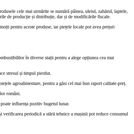
produsele cele mai urmărite se numără pâinea, uleiul, zahărul, laptele,
le de producție și distribuție, dar și de modificările fiscale.
ții pentru aceste produse, iar piețele locale pot avea prețuri
combustibililor în diverse stații pentru a alege opțiunea cea mai
ce stresul și timpul pierdut.
piețele agroalimentare, pentru a găsi cel mai bun raport calitate-preț.
ilor români.
poate influența pozitiv bugetul lunar.
și verificarea periodică a stării tehnice a mașinii pot reduce consumul