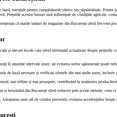
 de bază, esențiale pentru cumpărăturile zilnice sau săptămânale. Printre 
. Prețurile acestor bunuri sunt influențate de condițiile agricole, costuri
nționat că marile lanțuri de magazine din București oferă frecvent promo
or
cații și site-uri locale care oferă informații actualizate despre prețurile 
oții în anumite intervale orare, iar evitarea orelor aglomerate poate redu
sele de bază necesare și verificați ofertele din mai multe surse, inclusiv 
neral, mai ieftine și mai proaspete, contribuind la susținerea producător
 și benzinării din București oferă reduceri prin aceste metode, ceea ce 
 Adoptarea unui stil de condus preventiv, evitarea accelerațiilor bruște 
urești