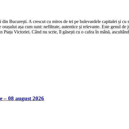
din București. A crescut cu miros de tei pe bulevardele capitalei și cu su
 orașului așa cum sunt: nefiltrate, autentice și relevante. Este genul de j
in Piața Victoriei. Când nu scrie, îl găsești cu o cafea în mână, ascultâ
ile – 08 august 2026