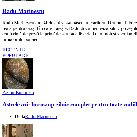
Radu Marinescu
Radu Marinescu are 34 de ani și s-a născut în cartierul Drumul Taberei 
reală pentru orașul în care trăiește, Radu documentează zilnic poveștile
conferință de presă la primărie sau face live de la un protest spontan d
următorului subiect.
RECENTE
POPULARE
Azi in Bucuresti
Astrele azi: horoscop zilnic complet pentru toate zodi
De la
Radu Marinescu