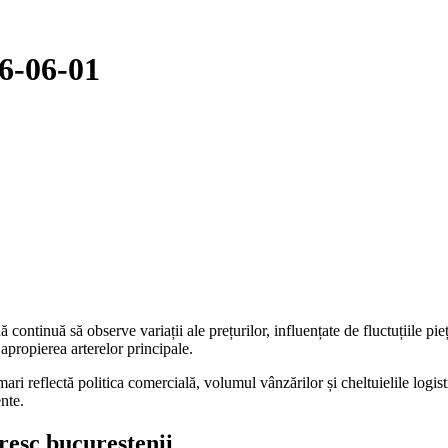
26-06-01
ntinuă să observe variații ale prețurilor, influențate de fluctuțiile piețe
 apropierea arterelor principale.
r mari reflectă politica comercială, volumul vânzărilor și cheltuielile log
ente.
resc bucureștenii