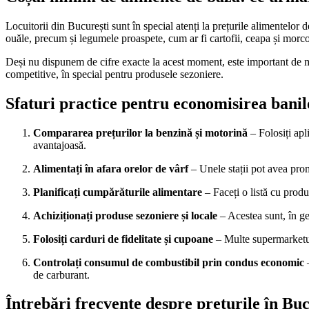
Locuitorii din București sunt în special atenți la prețurile alimentelor
ouăle, precum și legumele proaspete, cum ar fi cartofii, ceapa și morcovii
Deși nu dispunem de cifre exacte la acest moment, este important de me
competitive, în special pentru produsele sezoniere.
Sfaturi practice pentru economisirea banil
Compararea prețurilor la benzină și motorină
– Folosiți apli
avantajoasă.
Alimentați în afara orelor de vârf
– Unele stații pot avea prom
Planificați cumpărăturile alimentare
– Faceți o listă cu produ
Achiziționați produse sezoniere și locale
– Acestea sunt, în ge
Folosiți carduri de fidelitate și cupoane
– Multe supermarketuri
Controlați consumul de combustibil prin condus economic
–
de carburant.
Întrebări frecvente despre prețurile în Buc