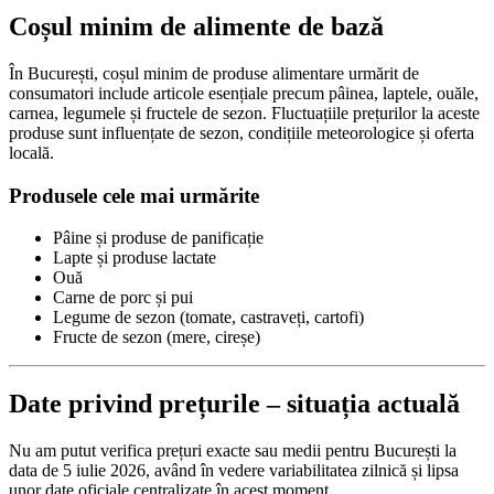
Coșul minim de alimente de bază
În București, coșul minim de produse alimentare urmărit de
consumatori include articole esențiale precum pâinea, laptele, ouăle,
carnea, legumele și fructele de sezon. Fluctuațiile prețurilor la aceste
produse sunt influențate de sezon, condițiile meteorologice și oferta
locală.
Produsele cele mai urmărite
Pâine și produse de panificație
Lapte și produse lactate
Ouă
Carne de porc și pui
Legume de sezon (tomate, castraveți, cartofi)
Fructe de sezon (mere, cireșe)
Date privind prețurile – situația actuală
Nu am putut verifica prețuri exacte sau medii pentru București la
data de 5 iulie 2026, având în vedere variabilitatea zilnică și lipsa
unor date oficiale centralizate în acest moment.