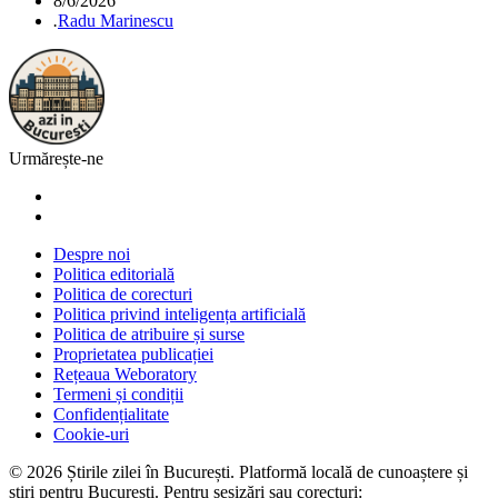
8/6/2026
.
Radu Marinescu
Urmărește-ne
Despre noi
Politica editorială
Politica de corecturi
Politica privind inteligența artificială
Politica de atribuire și surse
Proprietatea publicației
Rețeaua Weboratory
Termeni și condiții
Confidențialitate
Cookie-uri
©
2026
Știrile zilei în București
. Platformă locală de cunoaștere și
știri pentru
București
. Pentru sesizări sau corecturi: