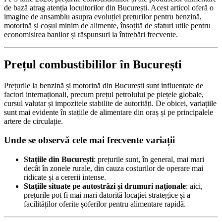
de bază atrag atenția locuitorilor din București. Acest articol oferă o
imagine de ansamblu asupra evoluției prețurilor pentru benzină,
motorină și coșul minim de alimente, însoțită de sfaturi utile pentru
economisirea banilor și răspunsuri la întrebări frecvente.
Prețul combustibililor în București
Prețurile la benzină și motorină din București sunt influențate de
factori internaționali, precum prețul petrolului pe piețele globale,
cursul valutar și impozitele stabilite de autorități. De obicei, variațiile
sunt mai evidente în stațiile de alimentare din oraș și pe principalele
artere de circulație.
Unde se observă cele mai frecvente variații
Stațiile din București
: prețurile sunt, în general, mai mari
decât în zonele rurale, din cauza costurilor de operare mai
ridicate și a cererii intense.
Stațiile situate pe autostrăzi și drumuri naționale
: aici,
prețurile pot fi mai mari datorită locației strategice și a
facilităților oferite șoferilor pentru alimentare rapidă.