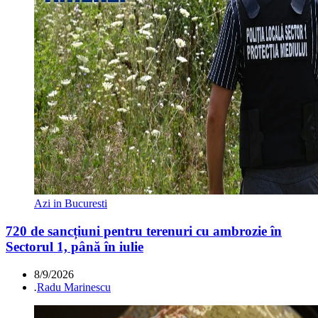
Azi in Bucuresti
720 de sancțiuni pentru terenuri cu ambrozie în
Sectorul 1, până în iulie
8/9/2026
.
Radu Marinescu