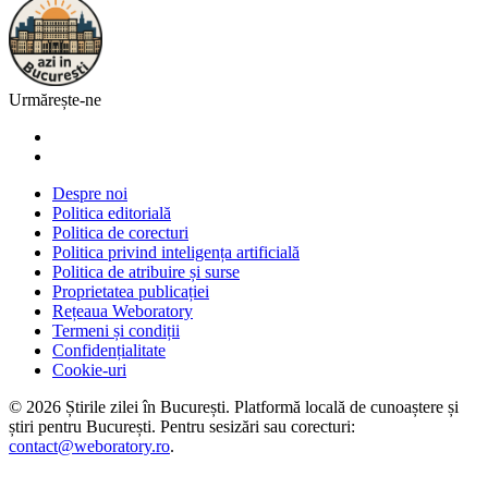
Urmărește-ne
Despre noi
Politica editorială
Politica de corecturi
Politica privind inteligența artificială
Politica de atribuire și surse
Proprietatea publicației
Rețeaua Weboratory
Termeni și condiții
Confidențialitate
Cookie-uri
©
2026
Știrile zilei în București
. Platformă locală de cunoaștere și
știri pentru
București
. Pentru sesizări sau corecturi:
contact@weboratory.ro
.