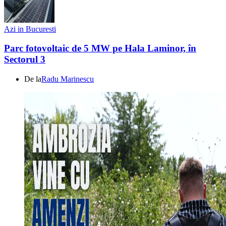
Azi in Bucuresti
Parc fotovoltaic de 5 MW pe Hala Laminor, în
Sectorul 3
De la
Radu Marinescu