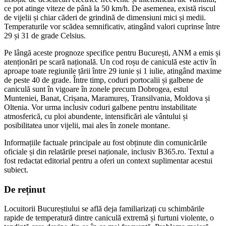
ce pot atinge viteze de până la 50 km/h. De asemenea, există riscul
de vijelii și chiar căderi de grindină de dimensiuni mici și medii.
Temperaturile vor scădea semnificativ, atingând valori cuprinse între
29 și 31 de grade Celsius.
Pe lângă aceste prognoze specifice pentru București, ANM a emis și
atenționări pe scară națională. Un cod roșu de caniculă este activ în
aproape toate regiunile țării între 29 iunie și 1 iulie, atingând maxime
de peste 40 de grade. Între timp, coduri portocalii și galbene de
caniculă sunt în vigoare în zonele precum Dobrogea, estul
Munteniei, Banat, Crișana, Maramureș, Transilvania, Moldova și
Oltenia. Vor urma inclusiv coduri galbene pentru instabilitate
atmosferică, cu ploi abundente, intensificări ale vântului și
posibilitatea unor vijelii, mai ales în zonele montane.
Informațiile factuale principale au fost obținute din comunicările
oficiale și din relatările presei naționale, inclusiv B365.ro. Textul a
fost redactat editorial pentru a oferi un context suplimentar acestui
subiect.
De reținut
Locuitorii Bucureștiului se află deja familiarizați cu schimbările
rapide de temperatură dintre caniculă extremă și furtuni violente, o