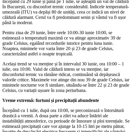
Începând cu 29 iunie și până pe 1 iulie, se așteaptă un val de căldură
în București, cu disconfort termic considerabil. Indicele temperatură-
umezeală (ITU) va depăși 80 de unități, ceea ce indică un nivel de
căldură alarmant. Cerul va fi predominant senin și vântul va fi ușor
până la moderat.
Pentru ziua de 29 iunie, între orele 10:00-30 iunie 10:00, se
estimează o temperatură maximă ce va atinge aproximativ 39 de
grade Celsius, egalând recordurile istorice pentru luna iunie.
Noaptea, minimele vor varia între 20 și 23 de grade Celsius,
caracterizând astfel o noapte tropicală.
Același trend se va menține și în intervalul 30 iunie, ora 10:00 – 1
iulie, ora 10:00. Valul de căldură intens se va menține, iar
disconfortul termic va rămâne ridicat, continuând să depășească
valorile critice. Maximele vor atinge din nou 39 de grade Celsius, iar
minimele nocturne vor fi similare, situându-se între 22 și 23 de grade
Celsius, cu variații ușoare în zona periurbana.
Vreme extremă: furtuni și precipitații abundente
Începând cu 1 iulie, după ora 10:00, se preconizează o întorsătură
drastică a vremii. A doua parte a zilei va aduce întăriri ale
instabilității atmosferice, cu perioade de înnorare și ploi torențiale. Se
estimează precipitații care vor ajunge la 10-15 litri pe metru pătrat,
însoțite de descărcări electrice frecvente și intensificări ale vântului,