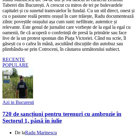
Taberei din București. A crescut cu miros de tei pe bulevardele
capitalei și cu sunetul tramvaielor în fundal. Cu un stil direct, onest și
cu o pasiune reală pentru orașul în care trăiește, Radu documentează
zilnic poveștile orașului așa cum sunt: nefiltrate, autentice și
relevante. Este genul de jurnalist care vorbește de la egal la egal cu
oamenii, fie că acoperă o conferință de presă la primărie sau face
live de la un protest spontan din Piața Victoriei. Când nu scrie, îl
găsești cu o cafea în mână, ascultând discuțiile din autobuz sau
plimbându-se prin Cotroceni, în căutarea următorului subiect.
RECENTE
POPULARE
Azi in Bucuresti
720 de sancțiuni pentru terenuri cu ambrozie în
Sectorul 1, până în iulie
De la
Radu Marinescu