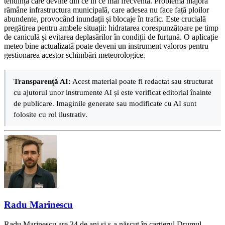
tendință care devine din ce în ce mai frecventă. Problema majoră
rămâne infrastructura municipală, care adesea nu face față ploilor
abundente, provocând inundații și blocaje în trafic. Este crucială
pregătirea pentru ambele situații: hidratarea corespunzătoare pe timp
de caniculă și evitarea deplasărilor în condiții de furtună. O aplicație
meteo bine actualizată poate deveni un instrument valoros pentru
gestionarea acestor schimbări meteorologice.
Transparență AI:
Acest material poate fi redactat sau structurat
cu ajutorul unor instrumente AI și este verificat editorial înainte
de publicare. Imaginile generate sau modificate cu AI sunt
folosite cu rol ilustrativ.
Radu Marinescu
Radu Marinescu are 34 de ani și s-a născut în cartierul Drumul