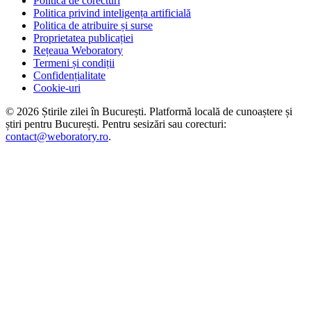
Politica de corecturi
Politica privind inteligența artificială
Politica de atribuire și surse
Proprietatea publicației
Rețeaua Weboratory
Termeni și condiții
Confidențialitate
Cookie-uri
©
2026
Știrile zilei în București
. Platformă locală de cunoaștere și
știri pentru
București
. Pentru sesizări sau corecturi:
contact@weboratory.ro
.