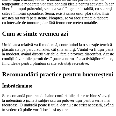
temperaturile moderate vor crea condiții ideale pentru activități în aer
liber. În timpul prânzului, vremea va fi în general stabilă, cu soare și
câteva înnorări sporadice. Seara, există șansa unor ploi slabe, însă
acestea nu vor fi persistente. Noaptea, se va face simțită o răcoare,
cu intervale de înnorare, dar fără fenomene meteo notabile.
Cum se simte vremea azi
Umiditatea relativă va fi moderată, contribuind la o senzație termică
plăcută atât pe parcursul zilei, cât și la amurg. Vântul va fi ușor până
la moderat, având direcții variabile, fără a provoca disconfort. Aceste
condiții favorabile permit desfășurarea normală a activităților zilnice,
fiind ideale pentru plimbări și alte activități recreative.
Recomandări practice pentru bucureșteni
Îmbrăcăminte
Se recomandă purtarea de haine confortabile, dar este bine să aveți
la îndemână o jachetă subțire sau un pulover ușor pentru serile mai
răcoroase. O umbrelă poate fi utilă, dar nu este strict necesară, având
în vedere că ploile vor fi locale și ușoare.