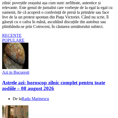
zilnic poveștile orașului așa cum sunt: nefiltrate, autentice și
relevante. Este genul de jurnalist care vorbește de la egal la egal cu
oamenii, fie că acoperă o conferință de presă la primărie sau face
live de la un protest spontan din Piața Victoriei. Când nu scrie, îl
găsești cu o cafea în mână, ascultând discuțiile din autobuz sau
plimbându-se prin Cotroceni, în căutarea următorului subiect.
RECENTE
POPULARE
Azi in Bucuresti
Astrele azi: horoscop zilnic complet pentru toate
zodiile – 08 august 2026
De la
Radu Marinescu