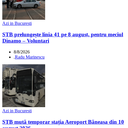
Azi in Bucuresti
STB prelungește linia 41 pe 8 august, pentru meciul
Dinamo – Voluntari
8/8/2026
.
Radu Marinescu
Azi in Bucuresti
STB mută temporar stația Aeroport Băneasa din 10