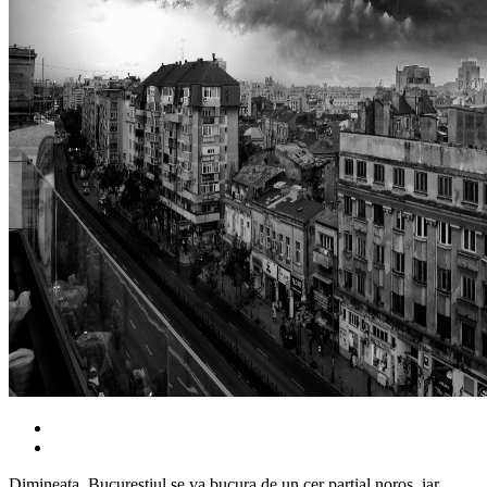
Dimineața, Bucureștiul se va bucura de un cer parțial noros, iar