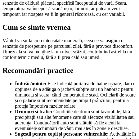
senzație de căldură plăcută, specifică începutului de vară. Seara,
temperatura va începe să scadă ușor, iar norii ar putea reveni
temporar, iar noaptea va fi în general răcoroasă, cu cer variabil.
Cum se simte vremea
Vântul va sufla cu o intensitate moderată, ceea ce va asigura o
senzație de prospețime pe parcursul zilei, fără a provoca disconfort.
Umezeala se va menține la un nivel scăzut, contribuind astfel la un
confort termic mediu, fără a fi prea cald sau umed.
Recomandări practice
Îmbrăcăminte:
Este indicată purtarea de haine ușoare, dar cu
opțiunea de a adăuga o jachetă subțire sau un hanorac pentru
dimineața și seara, când temperaturile scad. Ochelarii de soare
și o pălărie sunt recomandate pe timpul prânzului, pentru a
proteja împotriva razelor solare.
Drumuri și trafic:
Condițiile de drum sunt favorabile, fără
precipitații sau alte fenomene care să afecteze vizibilitatea sau
aderența. Conducătorii auto sunt sfătuiți să fie atenți la
eventualele schimbări de vânt, mai ales în zonele deschise.
Sugestii pentru copii și persoane vulnerabile:
Activitățile în