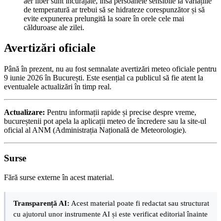
aer liber sunt încurajate, însă persoanele sensibile la variațiile
de temperatură ar trebui să se hidrateze corespunzător și să
evite expunerea prelungită la soare în orele cele mai
călduroase ale zilei.
Avertizări oficiale
Până în prezent, nu au fost semnalate avertizări meteo oficiale pentru
9 iunie 2026 în București. Este esențial ca publicul să fie atent la
eventualele actualizări în timp real.
Actualizare:
Pentru informații rapide și precise despre vreme,
bucureștenii pot apela la aplicații meteo de încredere sau la site-ul
oficial al ANM (Administrația Națională de Meteorologie).
Surse
Fără surse externe în acest material.
Transparență AI:
Acest material poate fi redactat sau structurat
cu ajutorul unor instrumente AI și este verificat editorial înainte