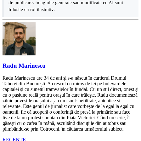
de publicare. Imaginile generate sau modificate cu AI sunt
folosite cu rol ilustrativ.
Radu Marinescu
Radu Marinescu are 34 de ani și s-a născut în cartierul Drumul
Taberei din București. A crescut cu miros de tei pe bulevardele
capitalei și cu sunetul tramvaielor în fundal. Cu un stil direct, onest și
cu o pasiune reală pentru orașul în care trăiește, Radu documentează
zilnic poveștile orașului așa cum sunt: nefiltrate, autentice și
relevante. Este genul de jurnalist care vorbește de la egal la egal cu
oamenii, fie că acoperă o conferință de presă la primărie sau face
live de la un protest spontan din Piața Victoriei. Când nu scrie, îl
găsești cu o cafea în mână, ascultând discuțiile din autobuz sau
plimbându-se prin Cotroceni, în căutarea următorului subiect.
RECENTE