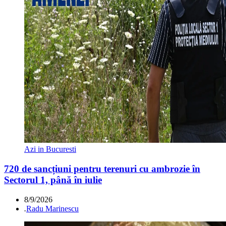
Azi in Bucuresti
720 de sancțiuni pentru terenuri cu ambrozie în
Sectorul 1, până în iulie
8/9/2026
.
Radu Marinescu