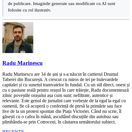
de publicare. Imaginile generate sau modificate cu AI sunt
folosite cu rol ilustrativ.
Radu Marinescu
Radu Marinescu are 34 de ani și s-a născut în cartierul Drumul
Taberei din București. A crescut cu miros de tei pe bulevardele
capitalei și cu sunetul tramvaielor în fundal. Cu un stil direct, onest și
cu o pasiune reală pentru orașul în care trăiește, Radu documentează
zilnic poveștile orașului așa cum sunt: nefiltrate, autentice și
relevante. Este genul de jurnalist care vorbește de la egal la egal cu
oamenii, fie că acoperă o conferință de presă la primărie sau face
live de la un protest spontan din Piața Victoriei. Când nu scrie, îl
găsești cu o cafea în mână, ascultând discuțiile din autobuz sau
plimbându-se prin Cotroceni, în căutarea următorului subiect.
RECENTE