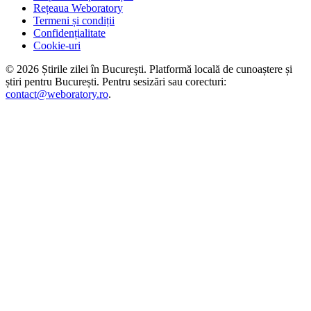
Rețeaua Weboratory
Termeni și condiții
Confidențialitate
Cookie-uri
©
2026
Știrile zilei în București
. Platformă locală de cunoaștere și
știri pentru
București
. Pentru sesizări sau corecturi:
contact@weboratory.ro
.