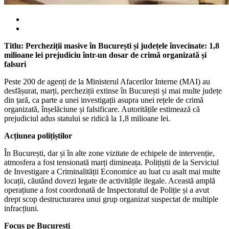
Titlu: Percheziții masive în București și județele învecinate: 1,8
milioane lei prejudiciu într-un dosar de crimă organizată și
falsuri
Peste 200 de agenți de la Ministerul Afacerilor Interne (MAI) au
desfășurat, marți, percheziții extinse în București și mai multe județe
din țară, ca parte a unei investigații asupra unei rețele de crimă
organizată, înșelăciune și falsificare. Autoritățile estimează că
prejudiciul adus statului se ridică la 1,8 milioane lei.
Acțiunea polițiștilor
În București, dar și în alte zone vizitate de echipele de intervenție,
atmosfera a fost tensionată marți dimineața. Polițiștii de la Serviciul
de Investigare a Criminalității Economice au luat cu asalt mai multe
locații, căutând dovezi legate de activitățile ilegale. Această amplă
operațiune a fost coordonată de Inspectoratul de Poliție și a avut
drept scop destructurarea unui grup organizat suspectat de multiple
infracțiuni.
Focus pe București