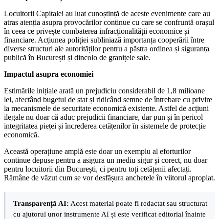
Locuitorii Capitalei au luat cunoștință de aceste evenimente care au
atras atenția asupra provocărilor continue cu care se confruntă orașul
în ceea ce privește combaterea infracționalității economice și
financiare. Acțiunea poliției subliniază importanța cooperării între
diverse structuri ale autorităților pentru a păstra ordinea și siguranța
publică în București și dincolo de granițele sale.
Impactul asupra economiei
Estimările inițiale arată un prejudiciu considerabil de 1,8 milioane
lei, afectând bugetul de stat și ridicând semne de întrebare cu privire
la mecanismele de securitate economică existente. Astfel de acțiuni
ilegale nu doar că aduc prejudicii financiare, dar pun și în pericol
integritatea pieței și încrederea cetățenilor în sistemele de protecție
economică.
Această operațiune amplă este doar un exemplu al eforturilor
continue depuse pentru a asigura un mediu sigur și corect, nu doar
pentru locuitorii din București, ci pentru toți cetățenii afectați.
Rămâne de văzut cum se vor desfășura anchetele în viitorul apropiat.
Transparență AI:
Acest material poate fi redactat sau structurat
cu ajutorul unor instrumente AI și este verificat editorial înainte