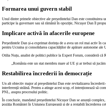
Formarea unui guvern stabil
Unul dintre primele obiective ale președintelui Dan este constituirea
participe la guvernare sau să rămână în opoziție, Nicușor Dan îl propu
Implicare activă în afacerile europene
Președintele Dan și-a exprimat dorința de a avea un rol mai activ în c
pentru Ucraina și consolidarea capacităților de apărare autonome ale UE
Otilia Nuțu, analist de politici publice la Expert Forum, consideră că R
„România este un stat membru mare al UE și ar trebui să jucăm
Restabilirea încrederii în democrație
Un alt obiectiv major al președintelui Dan este revitalizarea încrederii
interferență străină. Pentru a atinge acest scop, el intenționează să co
PNL, asupra procesului politic.
În concluzie, mandatul președintelui Nicușor Dan se anunță complex, c
poziția României în Uniunea Europeană și de a restabili încrederea cetăț