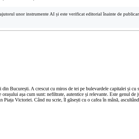
ajutorul unor instrumente AI și este verificat editorial înainte de public
din București. A crescut cu miros de tei pe bulevardele capitalei și cu su
 orașului așa cum sunt: nefiltrate, autentice și relevante. Este genul de j
in Piața Victoriei. Când nu scrie, îl găsești cu o cafea în mână, ascultâ