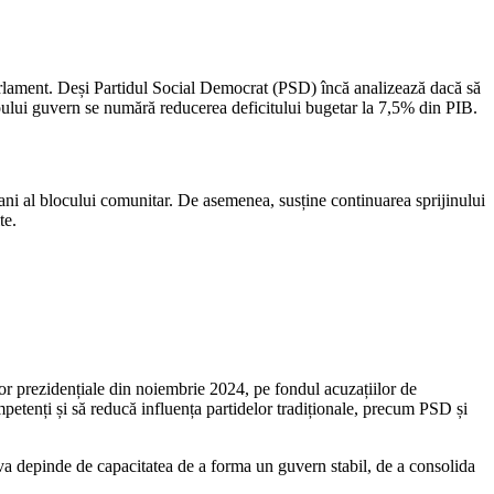
Parlament. Deși Partidul Social Democrat (PSD) încă analizează dacă să
noului guvern se numără reducerea deficitului bugetar la 7,5% din PIB.
ani al blocului comunitar. De asemenea, susține continuarea sprijinului
te.
ilor prezidențiale din noiembrie 2024, pe fondul acuzațiilor de
mpetenți și să reducă influența partidelor tradiționale, precum PSD și
va depinde de capacitatea de a forma un guvern stabil, de a consolida