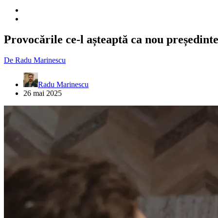
Provocările ce-l așteaptă ca nou președi
De
Radu Marinescu
Radu Marinescu
26 mai 2025