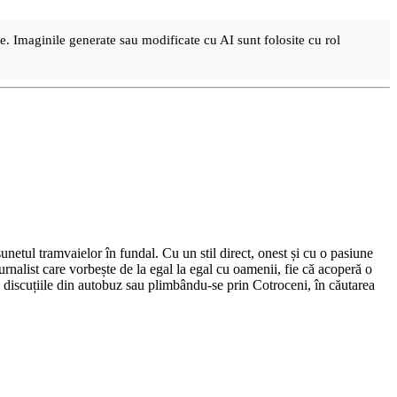
are. Imaginile generate sau modificate cu AI sunt folosite cu rol
netul tramvaielor în fundal. Cu un stil direct, onest și cu o pasiune
urnalist care vorbește de la egal la egal cu oamenii, fie că acoperă o
nd discuțiile din autobuz sau plimbându-se prin Cotroceni, în căutarea