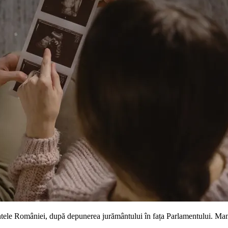
tele României, după depunerea jurământului în fața Parlamentului. Mandat