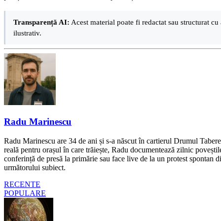
Transparență AI:
Acest material poate fi redactat sau structurat cu 
ilustrativ.
Radu Marinescu
Radu Marinescu are 34 de ani și s-a născut în cartierul Drumul Taberei 
reală pentru orașul în care trăiește, Radu documentează zilnic poveștile
conferință de presă la primărie sau face live de la un protest spontan d
următorului subiect.
RECENTE
POPULARE