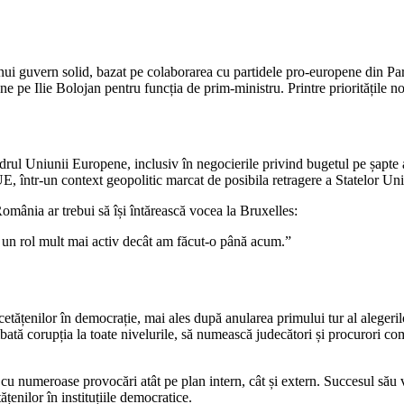
 unui guvern solid, bazat pe colaborarea cu partidele pro-europene din 
ne pe Ilie Bolojan pentru funcția de prim-ministru. Printre prioritățile 
adrul Uniunii Europene, inclusiv în negocierile privind bugetul pe șapte 
, într-un context geopolitic marcat de posibila retragere a Statelor Uni
omânia ar trebui să își întărească vocea la Bruxelles:
 un rol mult mai activ decât am făcut-o până acum.”
 cetățenilor în democrație, mai ales după anularea primului tur al aleger
mbată corupția la toate nivelurile, să numească judecători și procurori co
u numeroase provocări atât pe plan intern, cât și extern. Succesul său 
enilor în instituțiile democratice.