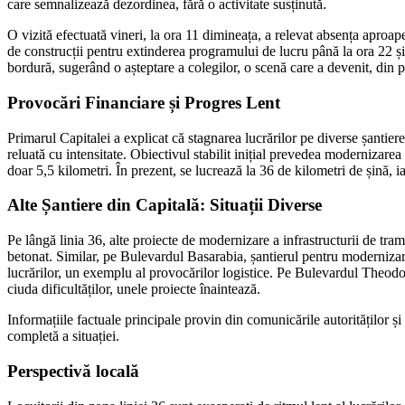
care semnalizează dezordinea, fără o activitate susținută.
O vizită efectuată vineri, la ora 11 dimineața, a relevat absența aproap
de construcții pentru extinderea programului de lucru până la ora 22 și
bordură, sugerând o așteptare a colegilor, o scenă care a devenit, din 
Provocări Financiare și Progres Lent
Primarul Capitalei a explicat că stagnarea lucrărilor pe diverse șantiere 
reluată cu intensitate. Obiectivul stabilit inițial prevedea modernizare
doar 5,5 kilometri. În prezent, se lucrează la 36 de kilometri de șină, 
Alte Șantiere din Capitală: Situații Diverse
Pe lângă linia 36, alte proiecte de modernizare a infrastructurii de tr
betonat. Similar, pe Bulevardul Basarabia, șantierul pentru modernizare
lucrărilor, un exemplu al provocărilor logistice. Pe Bulevardul Theo
ciuda dificultăților, unele proiecte înaintează.
Informațiile factuale principale provin din comunicările autorităților și
completă a situației.
Perspectivă locală