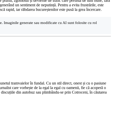
e praful, zgomotul și devierile de trafic care persistă de luni bune, fără
i generând un sentiment de neputință. Pentru a evita frustrările, este
ască rapid, iar răbdarea bucureștenilor este pusă la grea încercare.
are. Imaginile generate sau modificate cu AI sunt folosite cu rol
netul tramvaielor în fundal. Cu un stil direct, onest și cu o pasiune
urnalist care vorbește de la egal la egal cu oamenii, fie că acoperă o
nd discuțiile din autobuz sau plimbându-se prin Cotroceni, în căutarea