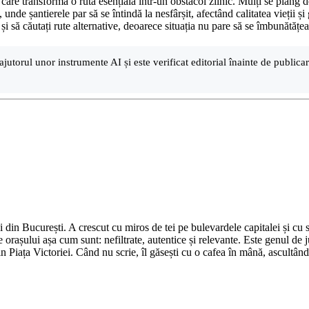
, care transformă o rută esențială într-un obstacol zilnic. Mulți se plâng d
unde șantierele par să se întindă la nesfârșit, afectând calitatea vieții ș
ă și să căutați rute alternative, deoarece situația nu pare să se îmbunătățe
ajutorul unor instrumente AI și este verificat editorial înainte de public
din București. A crescut cu miros de tei pe bulevardele capitalei și cu su
 orașului așa cum sunt: nefiltrate, autentice și relevante. Este genul de j
in Piața Victoriei. Când nu scrie, îl găsești cu o cafea în mână, ascultâ