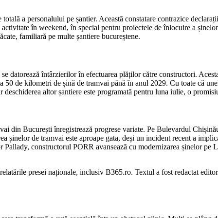
e totală a personalului pe șantier. Această constatare contrazice declaraț
 activitate în weekend, în special pentru proiectele de înlocuire a șine
păcate, familiară pe multe șantiere bucureștene.
se datorează întârzierilor în efectuarea plăților către constructori. Acesta
a a 50 de kilometri de șină de tramvai până în anul 2029. Cu toate că unel
iar deschiderea altor șantiere este programată pentru luna iulie, o promis
amvai din București înregistrează progrese variate. Pe Bulevardul Chișinău
a șinelor de tramvai este aproape gata, deși un incident recent a implic
dor Pallady, constructorul PORR avansează cu modernizarea șinelor pe 
 relatările presei naționale, inclusiv B365.ro. Textul a fost redactat edito