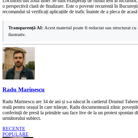
Locuitorii din zona liniei 36 sunt exasperați de ritmul lent al lucrărilor
o perspectivă clară de finalizare. Este o poveste recurentă în București, 
recomandat să verificați aplicațiile de trafic înainte de a pleca de acas
Transparență AI:
Acest material poate fi redactat sau structurat cu 
ilustrativ.
Radu Marinescu
Radu Marinescu are 34 de ani și s-a născut în cartierul Drumul Taberei 
reală pentru orașul în care trăiește, Radu documentează zilnic poveștile
conferință de presă la primărie sau face live de la un protest spontan d
următorului subiect.
RECENTE
POPULARE