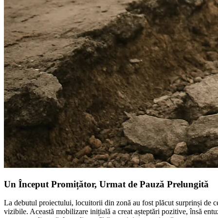
Un Început Promițător, Urmat de Pauză Prelungită
La debutul proiectului, locuitorii din zonă au fost plăcut surprinși de
vizibile. Această mobilizare inițială a creat așteptări pozitive, însă ent