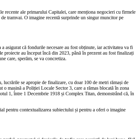
iile recente ale primarului Capitalei, care menționa negocieri cu firmele
lor de tramvai. O imagine recentă surprinde un singur muncitor pe
 a asigurat că fondurile necesare au fost obținute, iar activitatea va fi
e proiecte au început încă din 2023, până în prezent au fost finalizați
iune care, sperăm, se va concretiza.
, lucrările se apropie de finalizare, cu doar 100 de metri rămași de
at o mașină a Poliției Locale Sector 3, care a rămas blocată în zona
Lotul 1, între 1 Decembrie 1918 și Complex Titan, demonstrând că, în
rial pentru contextualizarea subiectului și pentru a oferi o imagine