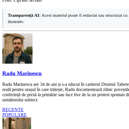
Foto: Ciprian Serban
Transparență AI:
Acest material poate fi redactat sau structurat cu 
ilustrativ.
Radu Marinescu
Radu Marinescu are 34 de ani și s-a născut în cartierul Drumul Taberei 
reală pentru orașul în care trăiește, Radu documentează zilnic poveștile
conferință de presă la primărie sau face live de la un protest spontan d
următorului subiect.
RECENTE
POPULARE