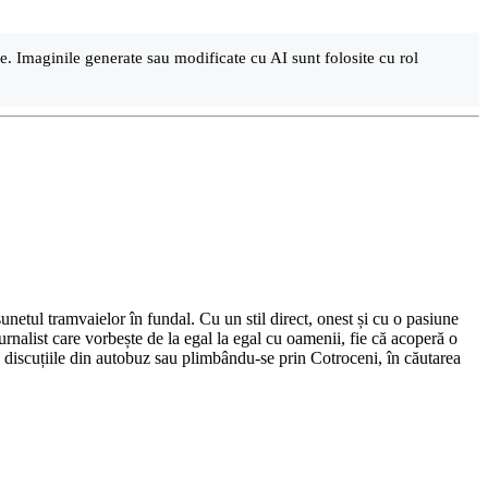
are. Imaginile generate sau modificate cu AI sunt folosite cu rol
netul tramvaielor în fundal. Cu un stil direct, onest și cu o pasiune
urnalist care vorbește de la egal la egal cu oamenii, fie că acoperă o
nd discuțiile din autobuz sau plimbându-se prin Cotroceni, în căutarea