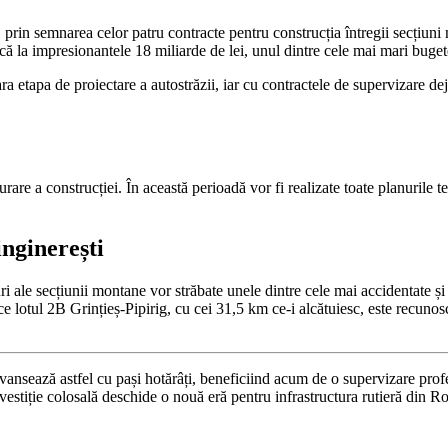
 prin semnarea celor patru contracte pentru construcția întregii secțiuni
dică la impresionantele 18 miliarde de lei, unul dintre cele mai mari buget
etapa de proiectare a autostrăzii, iar cu contractele de supervizare deja
are a construcției. În această perioadă vor fi realizate toate planurile t
nginerești
ri ale secțiunii montane vor străbate unele dintre cele mai accidentate și
mp ce lotul 2B Grințieș-Pipirig, cu cei 31,5 km ce-i alcătuiesc, este recun
nsează astfel cu pași hotărâți, beneficiind acum de o supervizare profe
ă investiție colosală deschide o nouă eră pentru infrastructura rutieră d