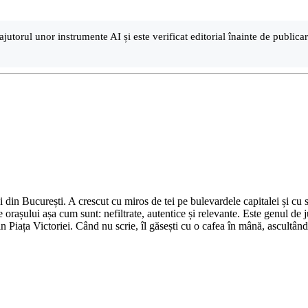
ajutorul unor instrumente AI și este verificat editorial înainte de public
din București. A crescut cu miros de tei pe bulevardele capitalei și cu su
 orașului așa cum sunt: nefiltrate, autentice și relevante. Este genul de j
in Piața Victoriei. Când nu scrie, îl găsești cu o cafea în mână, ascultâ