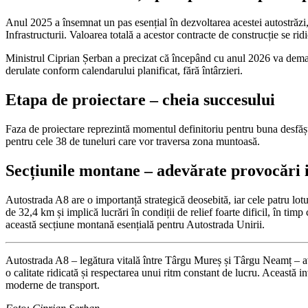
Anul 2025 a însemnat un pas esențial în dezvoltarea acestei autostrăzi,
Infrastructurii. Valoarea totală a acestor contracte de construcție se ri
Ministrul Ciprian Șerban a precizat că începând cu anul 2026 va demara 
derulate conform calendarului planificat, fără întârzieri.
Etapa de proiectare – cheia succesului
Faza de proiectare reprezintă momentul definitoriu pentru buna desfășur
pentru cele 38 de tuneluri care vor traversa zona muntoasă.
Secțiunile montane – adevărate provocări i
Autostrada A8 are o importanță strategică deosebită, iar cele patru lotu
de 32,4 km și implică lucrări în condiții de relief foarte dificil, în ti
această secțiune montană esențială pentru Autostrada Unirii.
Autostrada A8 – legătura vitală între Târgu Mureș și Târgu Neamț – ava
o calitate ridicată și respectarea unui ritm constant de lucru. Aceast
moderne de transport.