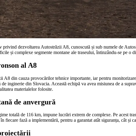
v privind dezvoltarea Autostrăzii A8, cunoscută și sub numele de Autostra
ificile și complexe segmente montane ale traseului, întinzându-se pe o d
ronson al A8
ăzii A8 din cauza provocărilor tehnice importante, iar pentru monitorizare
e inginerie din Slovacia. Această echipă va avea misiunea de a supravegh
litatea materialelor folosite.
tană de anvergură
gime totală de 116 km, impune lucrări extrem de complexe. Pe acest traseu
 fiecare fază a implementării, pentru a garantat atât siguranța, cât și cal
roiectării