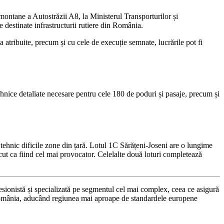
 montane a Autostrăzii A8, la Ministerul Transporturilor și
e destinate infrastructurii rutiere din România.
 atribuite, precum și cu cele de execuție semnate, lucrările pot fi
ehnice detaliate necesare pentru cele 180 de poduri și pasaje, precum și
 tehnic dificile zone din țară. Lotul 1C Sărățeni-Joseni are o lungime
oscut ca fiind cel mai provocator. Celelalte două loturi completează
sionistă și specializată pe segmentul cel mai complex, ceea ce asigură
in România, aducând regiunea mai aproape de standardele europene