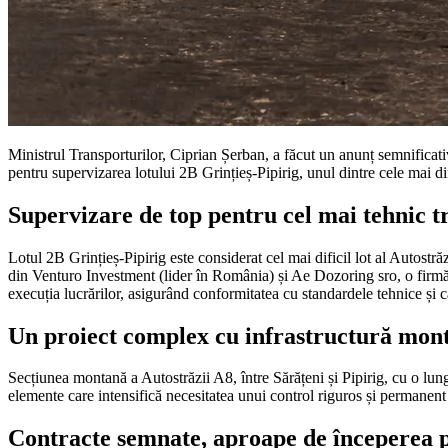
Ministrul Transporturilor, Ciprian Șerban, a făcut un anunț semnificati
pentru supervizarea lotului 2B Grințieș-Pipirig, unul dintre cele mai d
Supervizare de top pentru cel mai tehnic t
Lotul 2B Grințieș-Pipirig este considerat cel mai dificil lot al Autostr
din Venturo Investment (lider în România) și Ae Dozoring sro, o firmă d
execuția lucrărilor, asigurând conformitatea cu standardele tehnice și ca
Un proiect complex cu infrastructură mon
Secțiunea montană a Autostrăzii A8, între Sărățeni și Pipirig, cu o lun
elemente care intensifică necesitatea unui control riguros și permanent în
Contracte semnate, aproape de începerea p