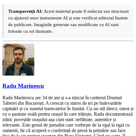
Transparență AI:
Acest material poate fi redactat sau structurat
cu ajutorul unor instrumente AI și este verificat editorial înainte
de publicare. Imaginile generate sau modificate cu AI sunt
folosite cu rol ilustrativ.
Radu Marinescu
Radu Marinescu are 34 de ani și s-a născut în cartierul Drumul
Taberei din București. A crescut cu miros de tei pe bulevardele
capitalei și cu sunetul tramvaielor în fundal. Cu un stil direct, onest și
cu o pasiune reală pentru orașul în care trăiește, Radu documentează
zilnic poveștile orașului așa cum sunt: nefiltrate, autentice și
relevante. Este genul de jurnalist care vorbește de la egal la egal cu
oamenii, fie că acoperă o conferință de presă la primărie sau face
live de la un protest spontan din Piața Victoriei. Când nu scrie, îl