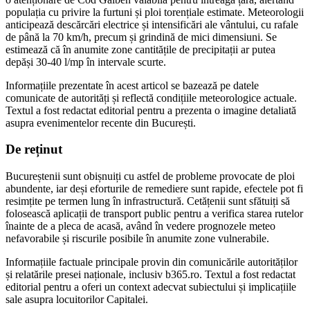
populația cu privire la furtuni și ploi torențiale estimate. Meteorologii
anticipează descărcări electrice și intensificări ale vântului, cu rafale
de până la 70 km/h, precum și grindină de mici dimensiuni. Se
estimează că în anumite zone cantitățile de precipitații ar putea
depăși 30-40 l/mp în intervale scurte.
Informațiile prezentate în acest articol se bazează pe datele
comunicate de autorități și reflectă condițiile meteorologice actuale.
Textul a fost redactat editorial pentru a prezenta o imagine detaliată
asupra evenimentelor recente din București.
De reținut
Bucureștenii sunt obișnuiți cu astfel de probleme provocate de ploi
abundente, iar deși eforturile de remediere sunt rapide, efectele pot fi
resimțite pe termen lung în infrastructură. Cetățenii sunt sfătuiți să
folosească aplicații de transport public pentru a verifica starea rutelor
înainte de a pleca de acasă, având în vedere prognozele meteo
nefavorabile și riscurile posibile în anumite zone vulnerabile.
Informațiile factuale principale provin din comunicările autorităților
și relatările presei naționale, inclusiv b365.ro. Textul a fost redactat
editorial pentru a oferi un context adecvat subiectului și implicațiile
sale asupra locuitorilor Capitalei.