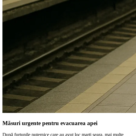
Măsuri urgente pentru evacuarea apei
După furtunile puternice care au avut loc marți seara, mai multe