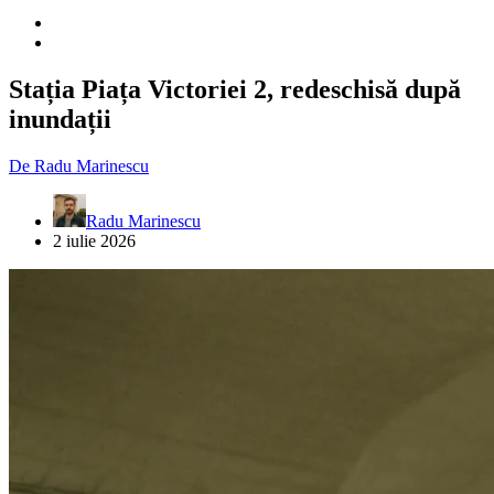
Stația Piața Victoriei 2, redeschisă după
inundații
De
Radu Marinescu
Radu Marinescu
2 iulie 2026