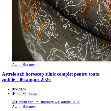
Azi in Bucuresti
Astrele azi: horoscop zilnic complet pentru toate
zodiile – 06 august 2026
8/6/2026
.
Radu Marinescu
Azi in Bucuresti