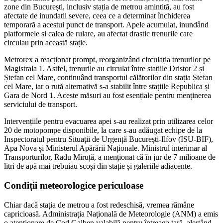
zone din București, inclusiv stația de metrou amintită, au fost
afectate de inundatii severe, ceea ce a determinat închiderea
temporară a acestui punct de transport. Apele acumulat, inundând
platformele și calea de rulare, au afectat drastic trenurile care
circulau prin această stație.
Metrorex a reacționat prompt, reorganizând circulația trenurilor pe
Magistrala 1. Astfel, trenurile au circulat între stațiile Dristor 2 și
Ștefan cel Mare, continuând transportul călătorilor din stația Ștefan
cel Mare, iar o rută alternativă s-a stabilit între stațiile Republica și
Gara de Nord 1. Aceste măsuri au fost esențiale pentru menținerea
serviciului de transport.
Intervențiile pentru evacuarea apei s-au realizat prin utilizarea celor
20 de motopompe disponibile, la care s-au adăugat echipe de la
Inspectoratul pentru Situații de Urgență București-Ilfov (ISU-BIF),
Apa Nova și Ministerul Apărării Naționale. Ministrul interimar al
Transporturilor, Radu Miruță, a menționat că în jur de 7 milioane de
litri de apă mai trebuiau scoși din stație și galeriile adiacente.
Condiții meteorologice periculoase
Chiar dacă stația de metrou a fost redeschisă, vremea rămâne
capricioasă. Administrația Națională de Meteorologie (ANM) a emis
o atenționare de Cod Galben valabilă pentru întreaga țară, alertând