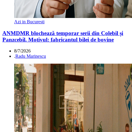
Azi in Bucuresti
ANMDMR blochează temporar serii din Colebil și
Panzcebil. Motivul: fabricantul bilei de bovine
8/7/2026
.
Radu Marinescu