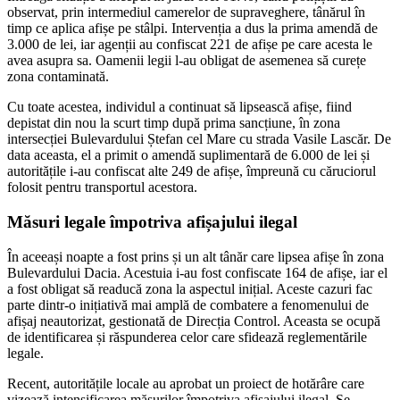
observat, prin intermediul camerelor de supraveghere, tânărul în
timp ce aplica afișe pe stâlpi. Intervenția a dus la prima amendă de
3.000 de lei, iar agenții au confiscat 221 de afișe pe care acesta le
avea asupra sa. Oamenii legii l-au obligat de asemenea să curețe
zona contaminată.
Cu toate acestea, individul a continuat să lipsească afișe, fiind
depistat din nou la scurt timp după prima sancțiune, în zona
intersecției Bulevardului Ștefan cel Mare cu strada Vasile Lascăr. De
data aceasta, el a primit o amendă suplimentară de 6.000 de lei și
autoritățile i-au confiscat alte 249 de afișe, împreună cu căruciorul
folosit pentru transportul acestora.
Măsuri legale împotriva afișajului ilegal
În aceeași noapte a fost prins și un alt tânăr care lipsea afișe în zona
Bulevardului Dacia. Acestuia i-au fost confiscate 164 de afișe, iar el
a fost obligat să readucă zona la aspectul inițial. Aceste cazuri fac
parte dintr-o inițiativă mai amplă de combatere a fenomenului de
afișaj neautorizat, gestionată de Direcția Control. Aceasta se ocupă
de identificarea și răspunderea celor care sfidează reglementările
legale.
Recent, autoritățile locale au aprobat un proiect de hotărâre care
vizează intensificarea măsurilor împotriva afișajului ilegal. Se