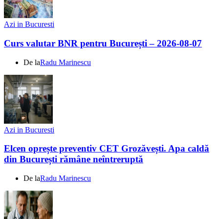
Azi in Bucuresti
Curs valutar BNR pentru București – 2026-08-07
De la
Radu Marinescu
Azi in Bucuresti
Elcen oprește preventiv CET Grozăvești. Apa caldă
din București rămâne neîntreruptă
De la
Radu Marinescu