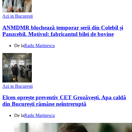
Azi in Bucuresti
ANMDMR blochează temporar serii din Colebil și
Panzcebil. Motivul: fabricantul bilei de bovine
De la
Radu Marinescu
Azi in Bucuresti
Elcen oprește preventiv CET Grozăvești. Apa caldă
din București rămâne neîntreruptă
De la
Radu Marinescu