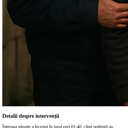
Detalii despre intervenții
Întreaga situație a început în jurul orei 01:40, când polițiștii au