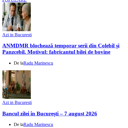
Azi in Bucuresti
ANMDMR blochează temporar serii din Colebil și
Panzcebil. Motivul: fabricantul bilei de bovine
De la
Radu Marinescu
Azi in Bucuresti
Bancul zilei în București – 7 august 2026
De la
Radu Marinescu