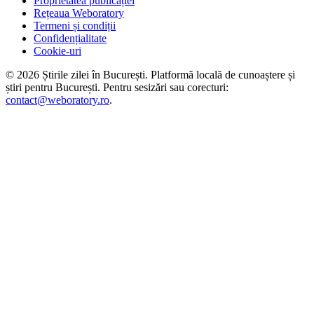
Proprietatea publicației
Rețeaua Weboratory
Termeni și condiții
Confidențialitate
Cookie-uri
©
2026
Știrile zilei în București
. Platformă locală de cunoaștere și
știri pentru
București
. Pentru sesizări sau corecturi:
contact@weboratory.ro
.