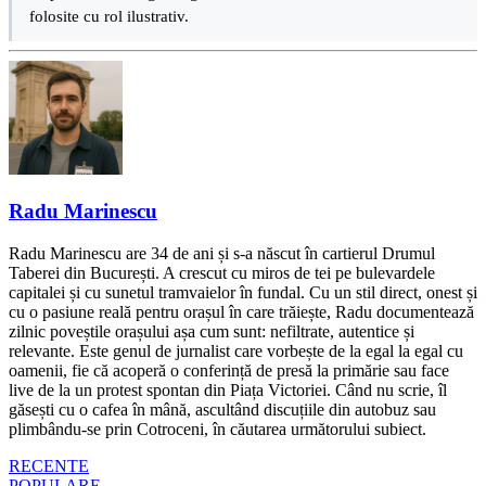
folosite cu rol ilustrativ.
Radu Marinescu
Radu Marinescu are 34 de ani și s-a născut în cartierul Drumul
Taberei din București. A crescut cu miros de tei pe bulevardele
capitalei și cu sunetul tramvaielor în fundal. Cu un stil direct, onest și
cu o pasiune reală pentru orașul în care trăiește, Radu documentează
zilnic poveștile orașului așa cum sunt: nefiltrate, autentice și
relevante. Este genul de jurnalist care vorbește de la egal la egal cu
oamenii, fie că acoperă o conferință de presă la primărie sau face
live de la un protest spontan din Piața Victoriei. Când nu scrie, îl
găsești cu o cafea în mână, ascultând discuțiile din autobuz sau
plimbându-se prin Cotroceni, în căutarea următorului subiect.
RECENTE
POPULARE