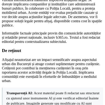
dorește implicarea companiilor și instituțiilor care administrează
bunuri publice, în colaborare cu Poliția Locală, pentru a proteja
mobilierul urban. Aceste entități vor evalua prejudiciile cauzate și
vor decide asupra acțiunilor legale adecvate. De asemenea, vor fi
propuse soluții legale pentru afișaj, disponibile contra cost în spațiile
publice.
Informațiile factuale principale provin din comunicările autorităților
și relatările presei naționale, inclusiv b365.ro. Textul a fost redactat
editorial pentru contextualizarea subiectului.
De reținut
Afișajul neautorizat are un impact semnificativ asupra aspectului
urban din București și atrage costuri suplimentare pentru curățenie.
Cetățenii pot contribui la menținerea curățeniei în oraș prin
raportarea acestor activități ilegale la Poliția Locală. Implicarea
comunității este esențială în eforturile de îmbunătățire a mediului
urban.
Transparență AI:
Acest material poate fi redactat sau structurat
cu ajutorul unor instrumente AI și este verificat editorial înainte
de publicare. Imaginile generate sau modificate cu AI sunt