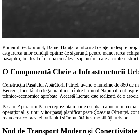
Primarul Sectorului 4, Daniel Băluță, a informat cetățenii despre progre
asigurarea unor condiții optime de siguranță pentru manevrarea echipame
pasajului, finalizată în urmă cu câteva săptămâni, care a conferit struc
O Componentă Cheie a Infrastructurii Ur
Construcția Pasajului Apărătorii Patriei, având o lungime de 860 de metr
Berceni, facilitând o legătură directă între Drumul Național 5 (dinspre
tehnico-economice aprobate. Această lucrare este realizată de o asoc
Pasajul Apărătorii Patriei reprezintă o parte esențială a inelului media
operațional, și unui viitor pasaj planificat peste Șoseaua Olteniței, con
reducerea congestiei traficului și îmbunătățirea mobilității urbane.
Nod de Transport Modern și Conectivitate