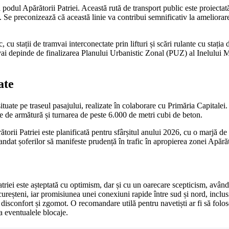
 podul Apărătorii Patriei. Această rută de transport public este proiecta
i. Se preconizează că această linie va contribui semnificativ la ameliorare
stații de tramvai interconectate prin lifturi și scări rulante cu stația d
amvai depinde de finalizarea Planului Urbanistic Zonal (PUZ) al Inelului 
ate
uate pe traseul pasajului, realizate în colaborare cu Primăria Capitalei. U
one de armătură și turnarea de peste 6.000 de metri cubi de beton.
ărătorii Patriei este planificată pentru sfârșitul anului 2026, cu o marjă d
andat șoferilor să manifeste prudență în trafic în apropierea zonei Apărăto
atriei este așteptată cu optimism, dar și cu un oarecare scepticism, având 
cureșteni, iar promisiunea unei conexiuni rapide între sud și nord, inclu
disconfort și zgomot. O recomandare utilă pentru navetiști ar fi să folosea
ta eventualele blocaje.