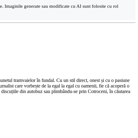
are. Imaginile generate sau modificate cu AI sunt folosite cu rol
netul tramvaielor în fundal. Cu un stil direct, onest și cu o pasiune
urnalist care vorbește de la egal la egal cu oamenii, fie că acoperă o
nd discuțiile din autobuz sau plimbându-se prin Cotroceni, în căutarea