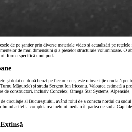
sele de pe șantier prin diverse materiale video și actualizări pe rețelele 
ntelor de mari dimensiuni și a pieselor structurale voluminoase. O aborda
turii forma specifică unui pod.
bane
i și dotat cu două benzi pe fiecare sens, este o investiție crucială pentr
 Turnu Măgurele) și strada Sergent Ion Iriceanu. Valoarea estimată a pro
iere de constructori, inclusiv Concelex, Omega Star Systems, Alpensid
n de circulație al Bucureștiului, având rolul de a conecta nordul cu sudul
tribuind astfel la completarea inelului median în partea de sud a Capitale
 Extinsă