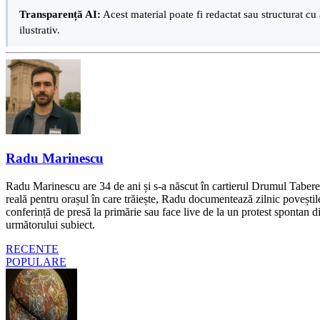
Transparență AI:
Acest material poate fi redactat sau structurat cu 
ilustrativ.
Radu Marinescu
Radu Marinescu are 34 de ani și s-a născut în cartierul Drumul Taberei 
reală pentru orașul în care trăiește, Radu documentează zilnic poveștile
conferință de presă la primărie sau face live de la un protest spontan d
următorului subiect.
RECENTE
POPULARE