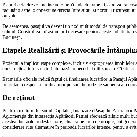
Planurile de dezvoltare includ o nouă linie de tramvai, care va traversa
facilitând astfel o conexiune directă între sudul și nordul Bucureștiulu
orașului.
De asemenea, pasajul va deveni un nod multimodal de transport public, cu 
solului. Construirea infrastructurii necesare pentru aceste linii de tr
București.
Etapele Realizării și Provocările Întâmpin
Proiectul a implicat etape complexe, inclusiv exproprierea imobilelor sit
construcție a infrastructurii de bază au necesitat utilizarea a 770 de t
Estimările oficiale indică faptul că finalizarea lucrărilor la Pasajul Ap
importanța respectării indicațiilor personalului de pe șantier și a recom
De reținut
Pentru locuitorii din sudul Capitalei, finalizarea Pasajului Apărătorii P
Aglomerația din intersecția Apărătorii Patriei afectează zilnic mulți bu
acestea, lucrările în desfășurare, chiar și pe timp de noapte, pot genera 
considerare rute alternative în perioada lucrărilor intense, pentru a evi