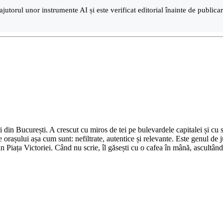
ajutorul unor instrumente AI și este verificat editorial înainte de public
din București. A crescut cu miros de tei pe bulevardele capitalei și cu su
 orașului așa cum sunt: nefiltrate, autentice și relevante. Este genul de j
in Piața Victoriei. Când nu scrie, îl găsești cu o cafea în mână, ascultâ