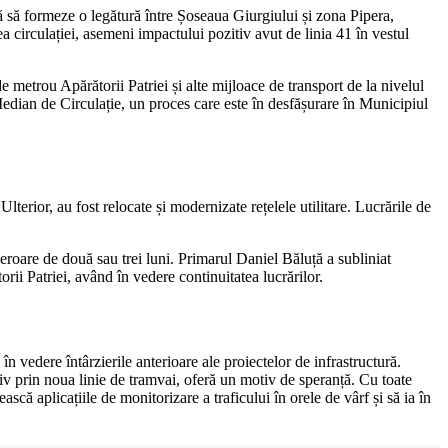
tă să formeze o legătură între Șoseaua Giurgiului și zona Pipera,
a circulației, asemeni impactului pozitiv avut de linia 41 în vestul
e metrou Apărătorii Patriei și alte mijloace de transport de la nivelul
Median de Circulație, un proces care este în desfășurare în Municipiul
lterior, au fost relocate și modernizate rețelele utilitare. Lucrările de
e eroare de două sau trei luni. Primarul Daniel Băluță a subliniat
rii Patriei, având în vedere continuitatea lucrărilor.
în vedere întârzierile anterioare ale proiectelor de infrastructură.
siv prin noua linie de tramvai, oferă un motiv de speranță. Cu toate
scă aplicațiile de monitorizare a traficului în orele de vârf și să ia în