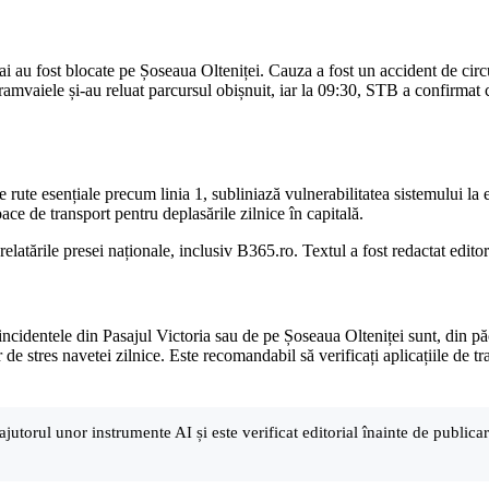
amvai au fost blocate pe Șoseaua Olteniței. Cauza a fost un accident de cir
tramvaiele și-au reluat parcursul obișnuit, iar la 09:30, STB a confirmat
e rute esențiale precum linia 1, subliniază vulnerabilitatea sistemului la
ace de transport pentru deplasările zilnice în capitală.
relatările presei naționale, inclusiv B365.ro. Textul a fost redactat edito
 incidentele din Pasajul Victoria sau de pe Șoseaua Olteniței sunt, din p
de stres navetei zilnice. Este recomandabil să verificați aplicațiile de tr
ajutorul unor instrumente AI și este verificat editorial înainte de public