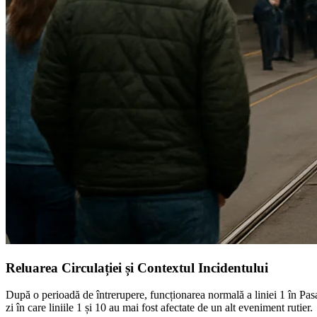
Reluarea Circulației și Contextul Incidentului
După o perioadă de întrerupere, funcționarea normală a liniei 1 în Pasaj
zi în care liniile 1 și 10 au mai fost afectate de un alt eveniment rutier.