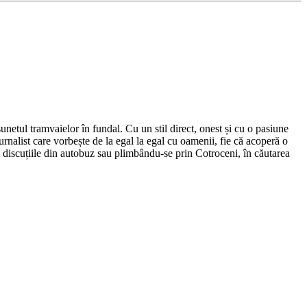
netul tramvaielor în fundal. Cu un stil direct, onest și cu o pasiune
urnalist care vorbește de la egal la egal cu oamenii, fie că acoperă o
nd discuțiile din autobuz sau plimbându-se prin Cotroceni, în căutarea