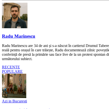
Radu Marinescu
Radu Marinescu are 34 de ani și s-a născut în cartierul Drumul Taberei 
reală pentru orașul în care trăiește, Radu documentează zilnic poveștile
conferință de presă la primărie sau face live de la un protest spontan d
următorului subiect.
RECENTE
POPULARE
Azi in Bucuresti