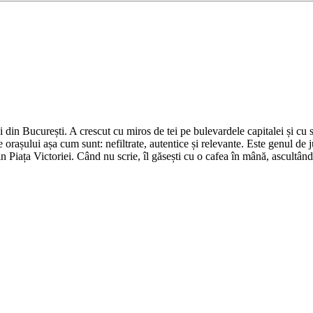
din București. A crescut cu miros de tei pe bulevardele capitalei și cu su
 orașului așa cum sunt: nefiltrate, autentice și relevante. Este genul de j
in Piața Victoriei. Când nu scrie, îl găsești cu o cafea în mână, ascultâ