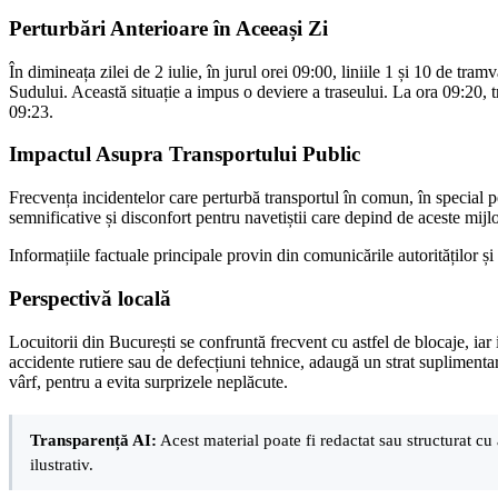
Perturbări Anterioare în Aceeași Zi
În dimineața zilei de 2 iulie, în jurul orei 09:00, liniile 1 și 10 de tr
Sudului. Această situație a impus o deviere a traseului. La ora 09:20, 
09:23.
Impactul Asupra Transportului Public
Frecvența incidentelor care perturbă transportul în comun, în special p
semnificative și disconfort pentru navetiștii care depind de aceste mijlo
Informațiile factuale principale provin din comunicările autorităților și 
Perspectivă locală
Locuitorii din București se confruntă frecvent cu astfel de blocaje, iar
accidente rutiere sau de defecțiuni tehnice, adaugă un strat suplimentar 
vârf, pentru a evita surprizele neplăcute.
Transparență AI:
Acest material poate fi redactat sau structurat cu 
ilustrativ.