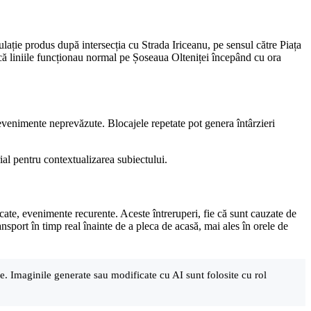
culație produs după intersecția cu Strada Iriceanu, pe sensul către Piața
 că liniile funcționau normal pe Șoseaua Olteniței începând cu ora
 evenimente neprevăzute. Blocajele repetate pot genera întârzieri
rial pentru contextualizarea subiectului.
ăcate, evenimente recurente. Aceste întreruperi, fie că sunt cauzate de
ansport în timp real înainte de a pleca de acasă, mai ales în orele de
are. Imaginile generate sau modificate cu AI sunt folosite cu rol