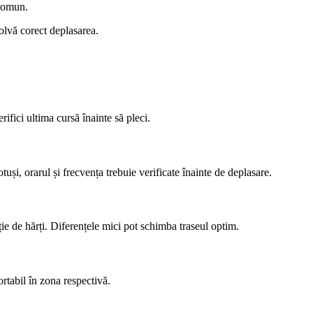
 comun.
zolvă corect deplasarea.
rifici ultima cursă înainte să pleci.
uși, orarul și frecvența trebuie verificate înainte de deplasare.
ție de hărți. Diferențele mici pot schimba traseul optim.
ortabil în zona respectivă.