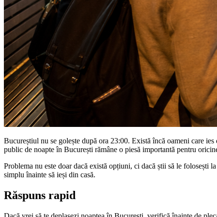
Bucureștiul nu se golește după ora 23:00. Există încă oameni care ies de
public de noapte în București rămâne o piesă importantă pentru oricine 
Problema nu este doar dacă există opțiuni, ci dacă știi să le folosești 
simplu înainte să ieși din casă.
Răspuns rapid
Dacă vrei să te deplasezi noaptea în București, verifică înainte de ple