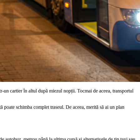
tr-un cartier în altul după miezul nopții. Tocmai de aceea, transportul
zată poate schimba complet traseul. De aceea, merită să ai un plan
e autobuz, metrou până la ultima cursă și alternativele de tip taxi sau