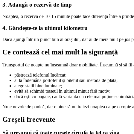
3. Adaugă o rezervă de timp
Noaptea, o rezervă de 10-15 minute poate face diferența între a prinde 
4. Gândește-te la ultimul kilometru
Dacă ajungi într-un punct bun al orașului, dar ai de mers mult pe jos pân
Ce contează cel mai mult la siguranță
Transportul de noapte nu înseamnă doar mobilitate. Înseamnă și să fii a
păstrează telefonul încărcat;
ai la îndemână portofelul și biletul sau metoda de plată;
alege stații bine luminate;
evită să schimbi traseul în ultimul minut fără motiv;
dacă ești cu bagaje, caută varianta cu cele mai puține schimbări.
Nu e nevoie de panică, dar e bine să nu tratezi noaptea ca pe o copie a 
Greșeli frecvente
Să presupui că toate cursele circulă la fel ca ziua