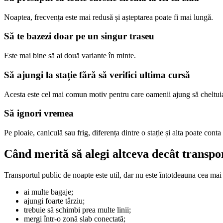
Noaptea, frecvența este mai redusă și așteptarea poate fi mai lungă.
Să te bazezi doar pe un singur traseu
Este mai bine să ai două variante în minte.
Să ajungi la stație fără să verifici ultima cursă
Acesta este cel mai comun motiv pentru care oamenii ajung să cheltuias
Să ignori vremea
Pe ploaie, caniculă sau frig, diferența dintre o stație și alta poate cont
Când merită să alegi altceva decât transpo
Transportul public de noapte este util, dar nu este întotdeauna cea mai b
ai multe bagaje;
ajungi foarte târziu;
trebuie să schimbi prea multe linii;
mergi într-o zonă slab conectată;