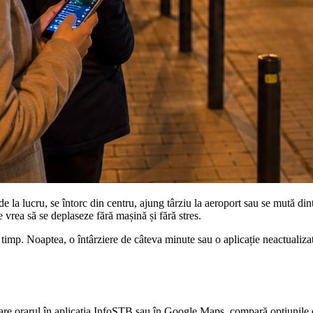
 la lucru, se întorc din centru, ajung târziu la aeroport sau se mută din
vrea să se deplaseze fără mașină și fără stres.
la timp. Noaptea, o întârziere de câteva minute sau o aplicație neactuali
care orarul în aplicația InfoSTB sau în Google Maps, compară opțiunile d