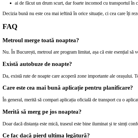
ai de făcut un drum scurt, dar foarte incomod cu transportul în
Decizia bună nu este cea mai ieftină în orice situație, ci cea care îți re
FAQ
Metroul merge toată noaptea?
Nu. În București, metroul are program limitat, așa că este esențial să ve
Există autobuze de noapte?
Da, există rute de noapte care acoperă zone importante ale orașului. Tot
Care este cea mai bună aplicație pentru planificare?
În general, merită să compari aplicația oficială de transport cu o aplica
Merită să merg pe jos noaptea?
Doar dacă distanța este mică, traseul este bine iluminat și te simți conf
Ce fac dacă pierd ultima legătură?