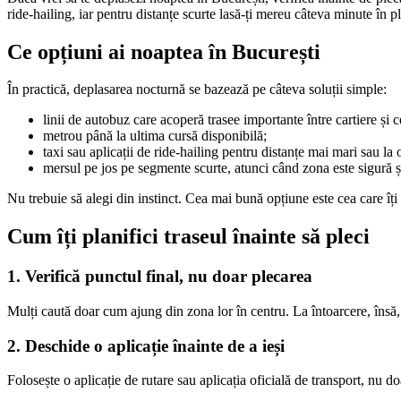
ride-hailing, iar pentru distanțe scurte lasă-ți mereu câteva minute în p
Ce opțiuni ai noaptea în București
În practică, deplasarea nocturnă se bazează pe câteva soluții simple:
linii de autobuz care acoperă trasee importante între cartiere și c
metrou până la ultima cursă disponibilă;
taxi sau aplicații de ride-hailing pentru distanțe mai mari sau la o
mersul pe jos pe segmente scurte, atunci când zona este sigură ș
Nu trebuie să alegi din instinct. Cea mai bună opțiune este cea care îți s
Cum îți planifici traseul înainte să pleci
1. Verifică punctul final, nu doar plecarea
Mulți caută doar cum ajung din zona lor în centru. La întoarcere, însă, 
2. Deschide o aplicație înainte de a ieși
Folosește o aplicație de rutare sau aplicația oficială de transport, nu d