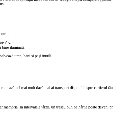
lus.
entru;
re târzii;
i bine iluminată.
alvează timp, bani și pași inutili.
contează cel mai mult dacă mai ai transport disponibil spre cartierul tău
oar memoria. În intervalele târzii, un traseu bun pe hârtie poate deveni pr