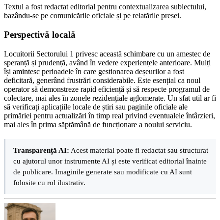
Textul a fost redactat editorial pentru contextualizarea subiectului,
bazându-se pe comunicările oficiale și pe relatările presei.
Perspectivă locală
Locuitorii Sectorului 1 privesc această schimbare cu un amestec de
speranță și prudență, având în vedere experiențele anterioare. Mulți
își amintesc perioadele în care gestionarea deșeurilor a fost
deficitară, generând frustrări considerabile. Este esențial ca noul
operator să demonstreze rapid eficiență și să respecte programul de
colectare, mai ales în zonele rezidențiale aglomerate. Un sfat util ar fi
să verificați aplicațiile locale de știri sau paginile oficiale ale
primăriei pentru actualizări în timp real privind eventualele întârzieri,
mai ales în prima săptămână de funcționare a noului serviciu.
Transparență AI:
Acest material poate fi redactat sau structurat
cu ajutorul unor instrumente AI și este verificat editorial înainte
de publicare. Imaginile generate sau modificate cu AI sunt
folosite cu rol ilustrativ.