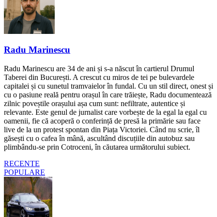
Radu Marinescu
Radu Marinescu are 34 de ani și s-a născut în cartierul Drumul
Taberei din București. A crescut cu miros de tei pe bulevardele
capitalei și cu sunetul tramvaielor în fundal. Cu un stil direct, onest și
cu o pasiune reală pentru orașul în care trăiește, Radu documentează
zilnic poveștile orașului așa cum sunt: nefiltrate, autentice și
relevante. Este genul de jurnalist care vorbește de la egal la egal cu
oamenii, fie că acoperă o conferință de presă la primărie sau face
live de la un protest spontan din Piața Victoriei. Când nu scrie, îl
găsești cu o cafea în mână, ascultând discuțiile din autobuz sau
plimbându-se prin Cotroceni, în căutarea următorului subiect.
RECENTE
POPULARE