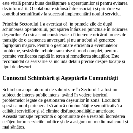
este vitală pentru buna desfășurare a operațiunilor și pentru evitarea
dezinformării. O colaborare strânsă între asociații și primărie va
contribui semnificativ la succesul implementării noului serviciu.
Primăria Sectorului 1 a avertizat că, în primele zile de după
schimbarea operatorului, pot apărea întârzieri punctuale în ridicarea
deșeurilor. Acestea sunt considerate a fi inerente oricărui proces de
tranziție de o asemenea anvergură și nu ar trebui să genereze
îngrijorări majore. Pentru o gestionare eficientă a eventualelor
probleme, sesizările trebuie transmise în mod complet, pentru a
permite verificarea rapidă în teren și remedierea situațiilor. Este
recomandat ca sesizările să includă detalii precise despre locație și
tipul de deșeuri.
Contextul Schimbării și Așteptările Comunității
Schimbarea operatorului de salubrizare în Sectorul 1 a fost un
subiect de interes public intens, având în vedere istoricul
problemelor legate de gestionarea deșeurilor în zonă. Locuitorii
speră ca noul parteneriat să aducă o îmbunătățire semnificativă a
calității serviciilor și să elimine disfuncționalitățile anterioare.
Această tranziție reprezintă o oportunitate de a restabili încrederea
cetățenilor în serviciile publice și de a asigura un mediu mai curat și
mai sănătos.