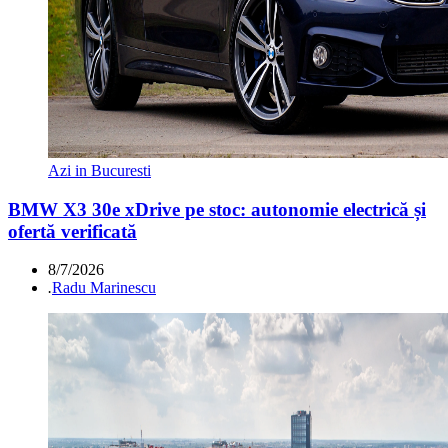
Azi in Bucuresti
BMW X3 30e xDrive pe stoc: autonomie electrică și
ofertă verificată
8/7/2026
.
Radu Marinescu