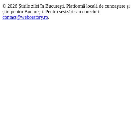
©
2026
Știrile zilei în București
. Platformă locală de cunoaștere și
știri pentru
București
. Pentru sesizări sau corecturi:
contact@weboratory.ro
.