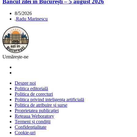
Bancul zilei în București – 5 august 2026
8/5/2026
.
Radu Marinescu
Urmărește-ne
Despre noi
Politica editorială
Politica de corecturi
Politica privind inteligența artificială
Politica de atribuire și surse
Proprietatea publicației
Rețeaua Weboratory
Termeni și condiții
Confidențialitate
Cookie-uri