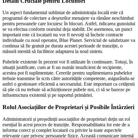
Detalii Cruciale pentru Locuitori
Un aspect fundamental subliniat de administrația locală este că
programul de colectare a deșeurilor menajere va rămâne neschimbat
pentru persoanele care locuiesc în blocuri. Astfel, ridicarea gunoiului
se va efectua conform orarului deja stabilit. De asemenea, un punct
important este că locatarii nu vor fi nevoiți să încheie contracte
individuale cu noul operator, Blue Planet. Serviciul de salubrizare va
continua să fie gratuit pe durata acestei perioade de tranziție, o
măsură menită să faciliteze adaptarea la noul sistem.
Pubelele existente în prezent vor fi utilizate în continuare. Totuși, în
situații justificate, cum ar fi un număr insuficient de recipiente,
acestea pot fi suplimentate. Cererile pentru suplimentarea pubelelor
trebuie transmise în scris către autoritățile competente, asigurându-se
astfel o gestionare eficientă a necesarului. Este important ca cetățenii
să știe că nu trebuie să achiziționeze pubele noi, ci să se bazeze pe
infrastructura existentă și pe suportul primăriei.
Rolul Asociațiilor de Proprietari și Posibile Întârzieri
Administratorii și președinții asociațiilor de proprietari dețin un rol
esențial în acest proces de tranziție. Responsabilitatea lor este de a
informa corect și complet locatarii cu privire la toate aspectele
relevante care privesc persoanele fizice. Această comunicare internă