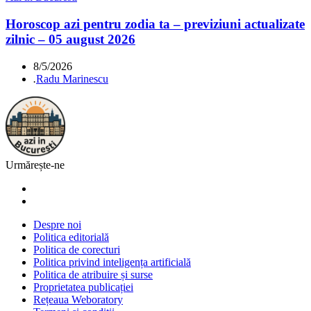
Horoscop azi pentru zodia ta – previziuni actualizate
zilnic – 05 august 2026
8/5/2026
.
Radu Marinescu
Urmărește-ne
Despre noi
Politica editorială
Politica de corecturi
Politica privind inteligența artificială
Politica de atribuire și surse
Proprietatea publicației
Rețeaua Weboratory