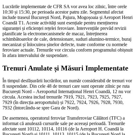
Lucrările implementate de CFR SA vor avea loc zilnic, între orele
10:30 și 15:30, pe perioada acestor patru zile. Segmentul afectat
include traseul București Nord, Pajura, Mogoșoaia și Aeroport Henri
Coandă T1. Aceste activități sunt esențiale pentru menținerea
siguranței și eficienței rețelei feroviare. Intervențiile prevăd revizii
planificate la electromecanismele de macaz, întreținerea
schimbătoarelor de cale, detensionare, suduri alumino-termice, buraj
mecanizat și înlocuirea șinelor defecte, toate conforme cu normele
feroviare actuale. Trenurile vor circula conform programului obișnuit
în afara intervalului de suspendare.
Trenuri Anulate și Măsuri Implementate
În timpul desfășurării lucrărilor, un număr considerabil de trenuri vor
fi suspendate. Din cele 48 de trenuri care sunt operate zilnic pe ruta
București Nord – Aeroportul Internațional Henri Coandă, 12 nu vor
circula. Acestea includ trenurile 7919, 7921, 7923, 7925, 7927,
7929 (în direcția aeroportului) și 7922, 7924, 7926, 7928, 7930,
7932 (întorcându-se spre Gara de Nord).
De asemenea, operatorul feroviar Transferoviar Călători (TFC) a
informat că anulează cursurile sale pe aceeași perioadă. Trenurile
afectate sunt 10112, 10114, 10116 (de la Aeroport H. Coandă la
București Nord) și 10111, 10113, 10115 (de la București Nord la