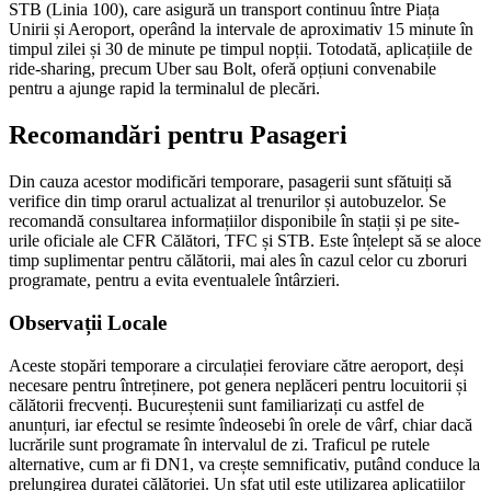
STB (Linia 100), care asigură un transport continuu între Piața
Unirii și Aeroport, operând la intervale de aproximativ 15 minute în
timpul zilei și 30 de minute pe timpul nopții. Totodată, aplicațiile de
ride-sharing, precum Uber sau Bolt, oferă opțiuni convenabile
pentru a ajunge rapid la terminalul de plecări.
Recomandări pentru Pasageri
Din cauza acestor modificări temporare, pasagerii sunt sfătuiți să
verifice din timp orarul actualizat al trenurilor și autobuzelor. Se
recomandă consultarea informațiilor disponibile în stații și pe site-
urile oficiale ale CFR Călători, TFC și STB. Este înțelept să se aloce
timp suplimentar pentru călătorii, mai ales în cazul celor cu zboruri
programate, pentru a evita eventualele întârzieri.
Observații Locale
Aceste stopări temporare a circulației feroviare către aeroport, deși
necesare pentru întreținere, pot genera neplăceri pentru locuitorii și
călătorii frecvenți. Bucureștenii sunt familiarizați cu astfel de
anunțuri, iar efectul se resimte îndeosebi în orele de vârf, chiar dacă
lucrările sunt programate în intervalul de zi. Traficul pe rutele
alternative, cum ar fi DN1, va crește semnificativ, putând conduce la
prelungirea duratei călătoriei. Un sfat util este utilizarea aplicațiilor