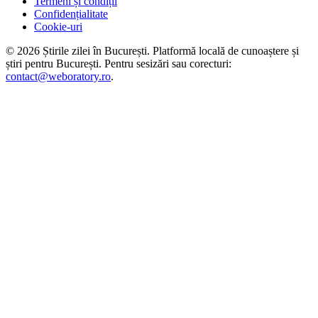
Termeni și condiții
Confidențialitate
Cookie-uri
©
2026
Știrile zilei în București
. Platformă locală de cunoaștere și
știri pentru
București
. Pentru sesizări sau corecturi:
contact@weboratory.ro
.