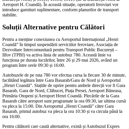
Aeroport H. Coandă). În această situație, operatorii feroviari vor
introduce garnituri suplimentare, conform planurilor de transport
stabilite.
Soluții Alternative pentru Călători
Pentru a menține conexiunea cu Aeroportul Internațional „Henri
Coandă” în timpul suspendării serviciilor feroviare, Asociația de
Dezvoltare Intercomunitară pentru Transport Public București –
Ilfov (TPBI) va activa linia de autobuz 780. Această linie va
funcționa pe durata lucrărilor, între 26 și 29 mai 2026, având un
program între orele 09:30 și 16:00.
Autobuzele de pe ruta 780 vor efectua cursa la fiecare 30 de minute,
facilitând legătura între Gara Basarab/Gara de Nord și Aeroportul
„Henri Coandă”. Stațiile de oprire pentru ambele direcții vor fi Gara
Basarab, Gara de Nord, Clăbucet, Piața Presei, Aeroport Băneasa,
Primăria Otopeni și Aeroport Henri Coandă. Plecările de la Gara
Basarab către aeroport sunt programate la ora 09:30, iar ultima cursă
va pleca la 15:00. Din Aeroportul „Henri Coandă” către Gara
Basarab, primul autobuz va pleca la ora 10:30 și va circula până la
ora 16:00.
Pentru călătorii care caută alternative, există și Autobuzul Expres