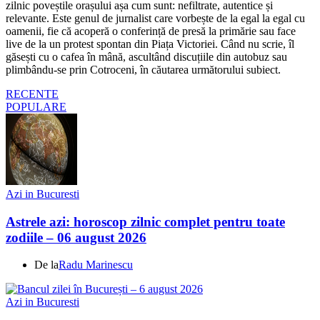
zilnic poveștile orașului așa cum sunt: nefiltrate, autentice și
relevante. Este genul de jurnalist care vorbește de la egal la egal cu
oamenii, fie că acoperă o conferință de presă la primărie sau face
live de la un protest spontan din Piața Victoriei. Când nu scrie, îl
găsești cu o cafea în mână, ascultând discuțiile din autobuz sau
plimbându-se prin Cotroceni, în căutarea următorului subiect.
RECENTE
POPULARE
Azi in Bucuresti
Astrele azi: horoscop zilnic complet pentru toate
zodiile – 06 august 2026
De la
Radu Marinescu
Azi in Bucuresti