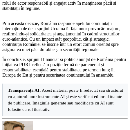
rolul de actor responsabil și angajat activ în menținerea păcii și
stabilității în regiune.
Prin această decizie, România răspunde apelului comunității
internaționale de a sprijini Ucraina în fața unor provocări majore,
reafirmându-și solidaritatea și angajamentul în cadrul structurilor
euro-atlantice. Cu un impact atât geopolitic, cât și strategic,
contribuția României se înscrie într-un efort comun orientat spre
asigurarea unei păci durabile și a securității regionale.
În concluzie, sprijinul financiar și politic anunțat de România pentru
inițiativa PURL reflectă o poziție fermă de parteneriat și
responsabilitate, esențială pentru stabilitatea pe termen lung în
Europa de Est și pentru securitatea continentului în ansamblu.
Transparență AI:
Acest material poate fi redactat sau structurat
cu ajutorul unor instrumente AI și este verificat editorial înainte
de publicare. Imaginile generate sau modificate cu AI sunt
folosite cu rol ilustrativ.