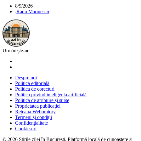
8/9/2026
.
Radu Marinescu
Urmărește-ne
Despre noi
Politica editorială
Politica de corecturi
Politica privind inteligența artificială
Politica de atribuire și surse
Proprietatea publicației
Rețeaua Weboratory
Termeni și condiții
Confidențialitate
Cookie-uri
©
2026
Știrile zilei în București
. Platformă locală de cunoaștere și