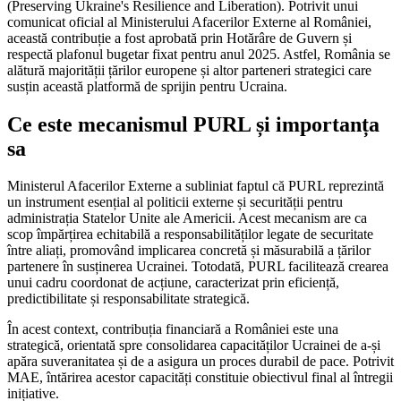
(Preserving Ukraine's Resilience and Liberation). Potrivit unui
comunicat oficial al Ministerului Afacerilor Externe al României,
această contribuție a fost aprobată prin Hotărâre de Guvern și
respectă plafonul bugetar fixat pentru anul 2025. Astfel, România se
alătură majorității țărilor europene și altor parteneri strategici care
susțin această platformă de sprijin pentru Ucraina.
Ce este mecanismul PURL și importanța
sa
Ministerul Afacerilor Externe a subliniat faptul că PURL reprezintă
un instrument esențial al politicii externe și securității pentru
administrația Statelor Unite ale Americii. Acest mecanism are ca
scop împărțirea echitabilă a responsabilităților legate de securitate
între aliați, promovând implicarea concretă și măsurabilă a țărilor
partenere în susținerea Ucrainei. Totodată, PURL facilitează crearea
unui cadru coordonat de acțiune, caracterizat prin eficiență,
predictibilitate și responsabilitate strategică.
În acest context, contribuția financiară a României este una
strategică, orientată spre consolidarea capacităților Ucrainei de a-și
apăra suveranitatea și de a asigura un proces durabil de pace. Potrivit
MAE, întărirea acestor capacități constituie obiectivul final al întregii
inițiative.