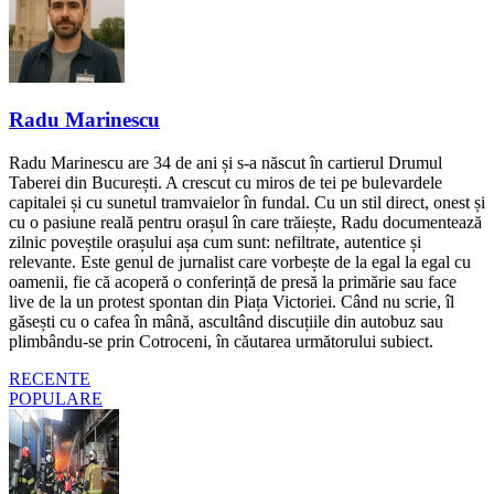
Radu Marinescu
Radu Marinescu are 34 de ani și s-a născut în cartierul Drumul
Taberei din București. A crescut cu miros de tei pe bulevardele
capitalei și cu sunetul tramvaielor în fundal. Cu un stil direct, onest și
cu o pasiune reală pentru orașul în care trăiește, Radu documentează
zilnic poveștile orașului așa cum sunt: nefiltrate, autentice și
relevante. Este genul de jurnalist care vorbește de la egal la egal cu
oamenii, fie că acoperă o conferință de presă la primărie sau face
live de la un protest spontan din Piața Victoriei. Când nu scrie, îl
găsești cu o cafea în mână, ascultând discuțiile din autobuz sau
plimbându-se prin Cotroceni, în căutarea următorului subiect.
RECENTE
POPULARE