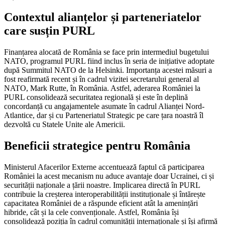
Contextul alianțelor și parteneriatelor
care susțin PURL
Finanțarea alocată de România se face prin intermediul bugetului
NATO, programul PURL fiind inclus în seria de inițiative adoptate
după Summitul NATO de la Helsinki. Importanța acestei măsuri a
fost reafirmată recent și în cadrul vizitei secretarului general al
NATO, Mark Rutte, în România. Astfel, aderarea României la
PURL consolidează securitatea regională și este în deplină
concordanță cu angajamentele asumate în cadrul Alianței Nord-
Atlantice, dar și cu Parteneriatul Strategic pe care țara noastră îl
dezvoltă cu Statele Unite ale Americii.
Beneficii strategice pentru România
Ministerul Afacerilor Externe accentuează faptul că participarea
României la acest mecanism nu aduce avantaje doar Ucrainei, ci și
securității naționale a țării noastre. Implicarea directă în PURL
contribuie la creșterea interoperabilității instituționale și întărește
capacitatea României de a răspunde eficient atât la amenințări
hibride, cât și la cele convenționale. Astfel, România își
consolidează poziția în cadrul comunității internaționale și își afirmă