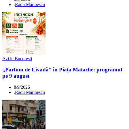
.
Radu Marinescu
Azi in Bucuresti
„Parfum de Livadă” în Piața Matache: programul
pe 9 august
8/9/2026
.
Radu Marinescu