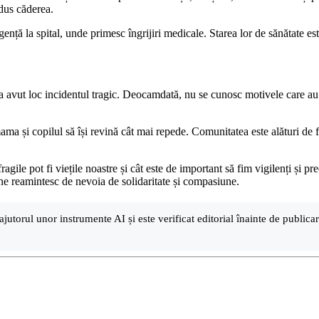
odus căderea.
gență la spital, unde primesc îngrijiri medicale. Starea lor de sănătate e
 a avut loc incidentul tragic. Deocamdată, nu se cunosc motivele care au 
ama și copilul să își revină cât mai repede. Comunitatea este alături de 
gile pot fi viețile noastre și cât este de important să fim vigilenți și pre
e ne reamintesc de nevoia de solidaritate și compasiune.
ajutorul unor instrumente AI și este verificat editorial înainte de public