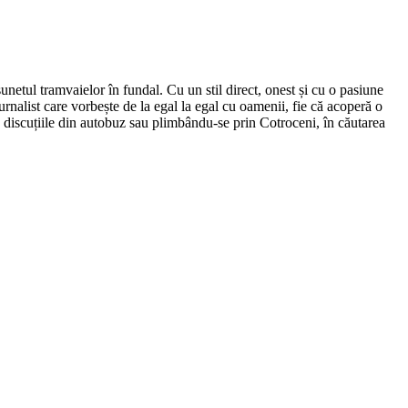
netul tramvaielor în fundal. Cu un stil direct, onest și cu o pasiune
urnalist care vorbește de la egal la egal cu oamenii, fie că acoperă o
nd discuțiile din autobuz sau plimbându-se prin Cotroceni, în căutarea