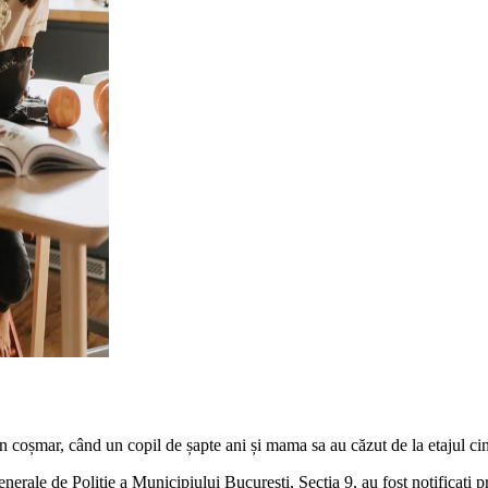
n coșmar, când un copil de șapte ani și mama sa au căzut de la etajul cin
i Generale de Poliție a Municipiului București, Secția 9, au fost notificaț