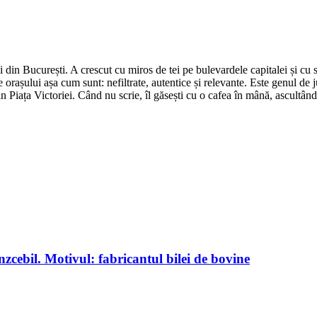
din București. A crescut cu miros de tei pe bulevardele capitalei și cu su
 orașului așa cum sunt: nefiltrate, autentice și relevante. Este genul de j
in Piața Victoriei. Când nu scrie, îl găsești cu o cafea în mână, ascultâ
ebil. Motivul: fabricantul bilei de bovine