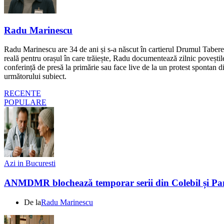
Radu Marinescu
Radu Marinescu are 34 de ani și s-a născut în cartierul Drumul Taberei 
reală pentru orașul în care trăiește, Radu documentează zilnic poveștile
conferință de presă la primărie sau face live de la un protest spontan d
următorului subiect.
RECENTE
POPULARE
Azi in Bucuresti
ANMDMR blochează temporar serii din Colebil și Panzc
De la
Radu Marinescu