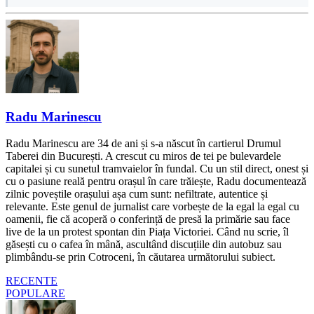
Radu Marinescu
Radu Marinescu are 34 de ani și s-a născut în cartierul Drumul
Taberei din București. A crescut cu miros de tei pe bulevardele
capitalei și cu sunetul tramvaielor în fundal. Cu un stil direct, onest și
cu o pasiune reală pentru orașul în care trăiește, Radu documentează
zilnic poveștile orașului așa cum sunt: nefiltrate, autentice și
relevante. Este genul de jurnalist care vorbește de la egal la egal cu
oamenii, fie că acoperă o conferință de presă la primărie sau face
live de la un protest spontan din Piața Victoriei. Când nu scrie, îl
găsești cu o cafea în mână, ascultând discuțiile din autobuz sau
plimbându-se prin Cotroceni, în căutarea următorului subiect.
RECENTE
POPULARE