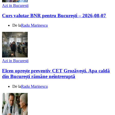
Azi in Bucuresti
Curs valutar BNR pentru București – 2026-08-07
De la
Radu Marinescu
Azi in Bucuresti
Elcen oprește preventiv CET Grozăvești. Apa caldă
din București rămâne neîntreruptă
De la
Radu Marinescu