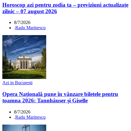
Horoscop azi pentru zodia ta – previziuni actualizate
zilnic – 07 august 2026
8/7/2026
.
Radu Marinescu
Azi in Bucuresti
Opera Națională pune în vânzare biletele pentru
toamna 2026: Tannhäuser și Giselle
8/7/2026
.
Radu Marinescu