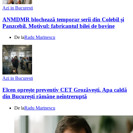
Azi in Bucuresti
ANMDMR blochează temporar serii din Colebil și
Panzcebil. Motivul: fabricantul bilei de bovine
De la
Radu Marinescu
Azi in Bucuresti
Elcen oprește preventiv CET Grozăvești. Apa caldă
din București rămâne neîntreruptă
De la
Radu Marinescu