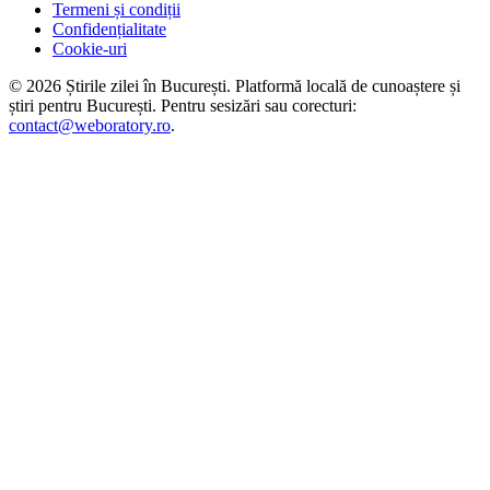
Termeni și condiții
Confidențialitate
Cookie-uri
©
2026
Știrile zilei în București
. Platformă locală de cunoaștere și
știri pentru
București
. Pentru sesizări sau corecturi:
contact@weboratory.ro
.