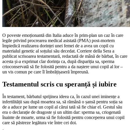
O poveste emoționantă din Italia aduce în prim-plan un caz în care
legile privind procrearea medical asistată (PMA) post-mortem
împiedică realizarea dorinței unei femei de a avea un copil cu
materialul genetic al soțului său decedat. Corriere della Sera a
publicat scrisoarea testamentară, redactată de mână de bărbat, în care
acesta și-a exprimat clar dorința ca, după dispariția sa, sperma
crioconservată să fie folosită pentru a da naștere unui copil al lor –
un vis comun pe care îl îmbrățișaseră împreună.
Testamentul scris cu speranță și iubire
În testament, bărbatul sprijinea ideea ca, în cazul unei iminențe a
infertilității sau după moartea sa, să rămână o șansă pentru soția sa
de a aduce pe lume un copil al cărui tată să fie chiar el. Gestul său
era o declarație de dragoste și un ultim dar: sperma sa, criogenată
înainte de moarte, urma să fie folosită pentru conceperea unui copil
care să păstreze legătura vie între cei doi.