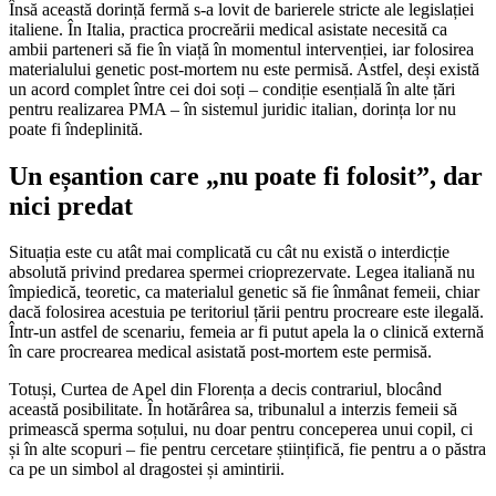
Însă această dorință fermă s-a lovit de barierele stricte ale legislației
italiene. În Italia, practica procreării medical asistate necesită ca
ambii parteneri să fie în viață în momentul intervenției, iar folosirea
materialului genetic post-mortem nu este permisă. Astfel, deși există
un acord complet între cei doi soți – condiție esențială în alte țări
pentru realizarea PMA – în sistemul juridic italian, dorința lor nu
poate fi îndeplinită.
Un eșantion care „nu poate fi folosit”, dar
nici predat
Situația este cu atât mai complicată cu cât nu există o interdicție
absolută privind predarea spermei crioprezervate. Legea italiană nu
împiedică, teoretic, ca materialul genetic să fie înmânat femeii, chiar
dacă folosirea acestuia pe teritoriul țării pentru procreare este ilegală.
Într-un astfel de scenariu, femeia ar fi putut apela la o clinică externă
în care procrearea medical asistată post-mortem este permisă.
Totuși, Curtea de Apel din Florența a decis contrariul, blocând
această posibilitate. În hotărârea sa, tribunalul a interzis femeii să
primească sperma soțului, nu doar pentru conceperea unui copil, ci
și în alte scopuri – fie pentru cercetare științifică, fie pentru a o păstra
ca pe un simbol al dragostei și amintirii.