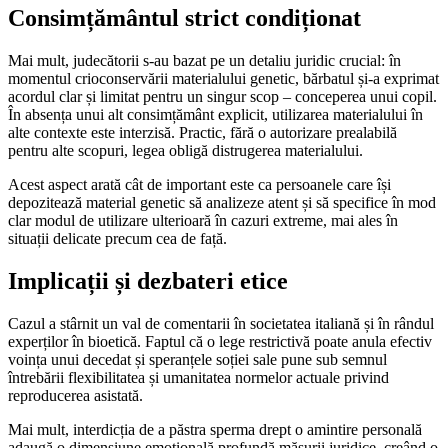
Consimțământul strict condiționat
Mai mult, judecătorii s-au bazat pe un detaliu juridic crucial: în
momentul crioconservării materialului genetic, bărbatul și-a exprimat
acordul clar și limitat pentru un singur scop – conceperea unui copil.
În absența unui alt consimțământ explicit, utilizarea materialului în
alte contexte este interzisă. Practic, fără o autorizare prealabilă
pentru alte scopuri, legea obligă distrugerea materialului.
Acest aspect arată cât de important este ca persoanele care își
depozitează material genetic să analizeze atent și să specifice în mod
clar modul de utilizare ulterioară în cazuri extreme, mai ales în
situații delicate precum cea de față.
Implicații și dezbateri etice
Cazul a stârnit un val de comentarii în societatea italiană și în rândul
experților în bioetică. Faptul că o lege restrictivă poate anula efectiv
voința unui decedat și speranțele soției sale pune sub semnul
întrebării flexibilitatea și umanitatea normelor actuale privind
reproducerea asistată.
Mai mult, interdicția de a păstra sperma drept o amintire personală
adaugă o dimensiune emoțională profundă măsurii juridice, creând o