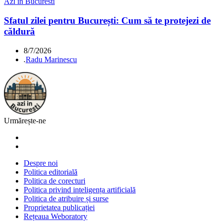
Azi in Bucuresti
Sfatul zilei pentru București: Cum să te protejezi de
căldură
8/7/2026
.
Radu Marinescu
Urmărește-ne
Despre noi
Politica editorială
Politica de corecturi
Politica privind inteligența artificială
Politica de atribuire și surse
Proprietatea publicației
Rețeaua Weboratory